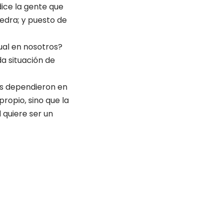
dice la gente que
iedra; y puesto de
tual en nosotros?
a situación de
es dependieron en
ropio, sino que la
d quiere ser un