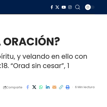
A ORACIÓN?
ritu, y velando en ello con
8. “Orad sin cesar”, 1
6 Min lectura
Comparte