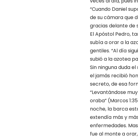
veces al día, pues i
“Cuando Daniel supo
de su cámara que da
gracias delante de s
El Apóstol Pedro, ta
subía a orar a la az
gentiles. “Al día si
subió a la azotea pa
Sin ninguna duda el
el jamás recibió ho
secreto, de esa for
“Levantándose muy d
oraba” (Marcos 1:35)
noche, la barca esta
extendía más y más;
enfermedades. Mas él
fue al monte a orar