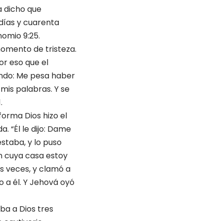
a dicho que
 días y cuarenta
nomio 9:25.
momento de tristeza.
or eso que el
endo: Me pesa haber
mis palabras. Y se
.
forma Dios hizo el
a. “Él le dijo: Dame
estaba, y lo puso
en cuya casa estoy
es veces, y clamó a
o a él. Y Jehová oyó
aba a Dios tres