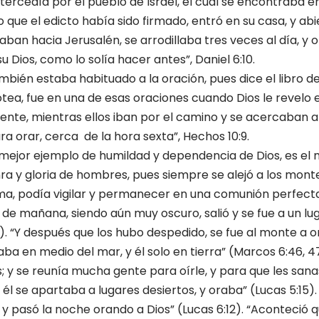
ntercedía por el pueblo de Israel, el cual se encontraba en
 que el edicto había sido firmado, entró en su casa, y ab
ban hacia Jerusalén, se arrodillaba tres veces al día, y 
u Dios, como lo solía hacer antes”, Daniel 6:10.
mbién estaba habituado a la oración, pues dice el libro de
otea, fue en una de esas oraciones cuando Dios le revelo el
guiente, mientras ellos iban por el camino y se acercaban a
ra orar, cerca de la hora sexta”, Hechos 10:9.
 mejor ejemplo de humildad y dependencia de Dios, es el 
nra y gloria de hombres, pues siempre se alejó a los mont
ma, podía vigilar y permanecer en una comunión perfecta
e mañana, siendo aún muy oscuro, salió y se fue a un lugar
. “Y después que los hubo despedido, se fue al monte a ora
ba en medio del mar, y él solo en tierra” (Marcos 6:46, 4
 y se reunía mucha gente para oírle, y para que les sana
 se apartaba a lugares desiertos, y oraba” (Lucas 5:15). 
, y pasó la noche orando a Dios” (Lucas 6:12). “Aconteció 