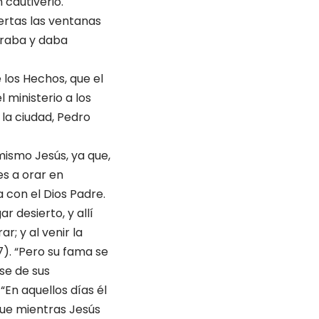
 cautiverio.
iertas las ventanas
oraba y daba
 los Hechos, que el
 ministerio a los
 la ciudad, Pedro
mismo Jesús, ya que,
es a orar en
 con el Dios Padre.
 desierto, y allí
r; y al venir la
7). “Pero su fama se
se de sus
“En aquellos días él
que mientras Jesús