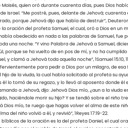
Moisés, quien oró durante cuarenta días, pues Dios habí
 de Israel. “Me postré, pues, delante de Jehová; cuarenta
ado, porque Jehová dijo que había de destruir”, Deutero
la oración del profeta Samuel, el cual, oró a Dios en un 
 había obedecido en nada a las palabras de Samuel, fue p
toda una noche. “Y vino Palabra de Jehová a Samuel, dici
úl, porque se ha vuelto de en pos de mí, y no ha cumplido 
 y clamó a Jehová toda aquella noche”, 1Samuel 15:10, 11
ó fervientemente para pedir a Dios por un milagro, de esa 
 hijo de la viuda, la cual había solicitado al profeta su ayud
s él lo tomó de su regazo, y lo llevó al aposento donde él 
amando a Jehová, dijo: Jehová Dios mío, ¿aun a la viuda 
do, haciéndole morir su hijo? Y se tendió sobre el niño tr
á Dios mío, te ruego que hagas volver el alma de este niñ
alma del niño volvió a él, y revivió”, 1Reyes 17:19-22.
bíblicos de la oración es la del profeta Daniel, el cual or