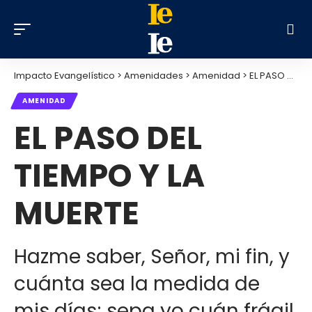
Impacto Evangelístico
>
Amenidades
>
Amenidad
>
EL PASO DEL TIEMPO Y LA MUERTE
AMENIDAD
EL PASO DEL
TIEMPO Y LA
MUERTE
Hazme saber, Señor, mi fin, y
cuánta sea la medida de
mis días; sepa yo cuán frágil