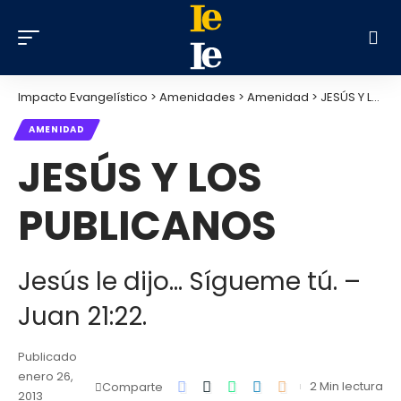
Impacto Evangelístico
>
Amenidades
>
Amenidad
>
JESÚS Y LOS PUBLICANOS
AMENIDAD
JESÚS Y LOS
PUBLICANOS
Jesús le dijo… Sígueme tú. –
Juan 21:22.
Publicado
enero 26,
2 Min lectura
Comparte
2013