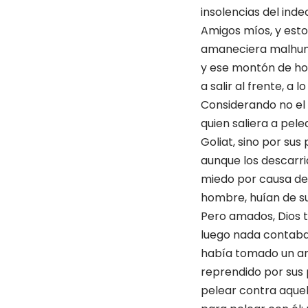
insolencias del inde
Amigos míos, y esto
amaneciera malhumor
y ese montón de hom
a salir al frente, a
Considerando no el a
quien saliera a pel
Goliat, sino por sus
aunque los descarri
miedo por causa de s
hombre, huían de su
Pero amados, Dios 
luego nada contaba
había tomado un arm
reprendido por sus
pelear contra aquel f