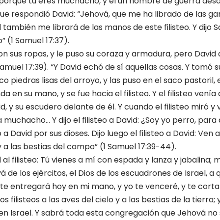
 porque tú eres muchacho, y él un hombre de guerra desde
que respondió David: “Jehová, que me ha librado de las gar
l también me librará de las manos de este filisteo. Y dijo Sa
” (1 Samuel 17:37).
con sus ropas, y le puso su coraza y armadura, pero David 
Samuel 17:39). “Y David echó de sí aquellas cosas. Y tomó 
o piedras lisas del arroyo, y las puso en el saco pastoril, 
a en su mano, y se fue hacia el filisteo. Y el filisteo vení
 y su escudero delante de él. Y cuando el filisteo miró y v
 muchacho… Y dijo el filisteo a David: ¿Soy yo perro, par
a David por sus dioses. Dijo luego el filisteo a David: Ven 
 y a las bestias del campo” (1 Samuel 17:39-44).
 al filisteo: Tú vienes a mí con espada y lanza y jabalina; 
de los ejércitos, el Dios de los escuadrones de Israel, a 
e entregará hoy en mi mano, y yo te venceré, y te corta
s filisteos a las aves del cielo y a las bestias de la tierra; 
en Israel. Y sabrá toda esta congregación que Jehová no