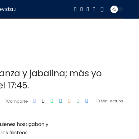
evista
 lanza y jabalina; más yo
 17:45.
13 Min lectura
Comparte
 quienes hostigaban y
os filisteos