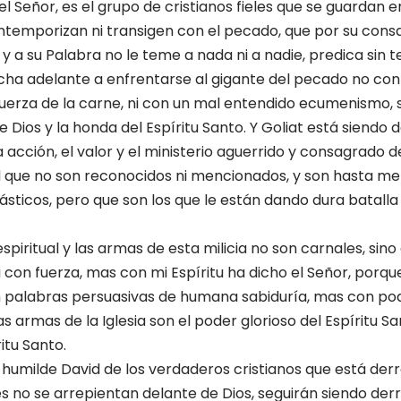
Señor, es el grupo de cristianos fieles que se guardan en
ntemporizan ni transigen con el pecado, que por su cons
y a su Palabra no le teme a nada ni a nadie, predica sin t
ha adelante a enfrentarse al gigante del pecado no con v
uerza de la carne, ni con un mal entendido ecumenismo, s
de Dios y la honda del Espíritu Santo. Y Goliat está siendo
 acción, el valor y el ministerio aguerrido y consagrado d
 que no son reconocidos ni mencionados, y son hasta me
iásticos, pero que son los que le están dando dura batalla 
spiritual y las armas de esta milicia no son carnales, sino 
i con fuerza, mas con mi Espíritu ha dicho el Señor, porque
n palabras persuasivas de humana sabiduría, mas con po
Las armas de la Iglesia son el poder glorioso del Espíritu S
itu Santo.
 humilde David de los verdaderos cristianos que está derr
s no se arrepientan delante de Dios, seguirán siendo de