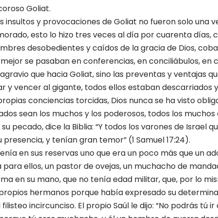
coroso Goliat.
s insultos y provocaciones de Goliat no fueron solo una ve
ado, esto lo hizo tres veces al día por cuarenta días, c
bres desobedientes y caídos de la gracia de Dios, coba
 lo mejor se pasaban en conferencias, en conciliábulos, e
gravio que hacia Goliat, sino las preventas y ventajas qu
ear y vencer al gigante, todos ellos estaban descarriados 
 propias conciencias torcidas, Dios nunca se ha visto obli
ados sean los muchos y los poderosos, todos los muchos 
u pecado, dice la Biblia: “Y todos los varones de Israel q
 presencia, y tenían gran temor” (1 Samuel 17:24).
tenía en sus reservas uno que era un poco más que un ad
 para ellos, un pastor de ovejas, un muchacho de manda
a en su mano, que no tenía edad militar, que, por lo m
 propios hermanos porque había expresado su determinaci
ilisteo incircunciso. El propio Saúl le dijo: “No podrás tú ir 