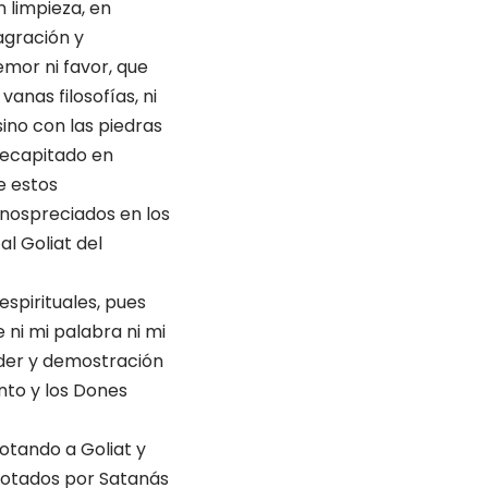
 limpieza, en
agración y
emor ni favor, que
anas filosofías, ni
ino con las piedras
 decapitado en
e estos
nospreciados en los
al Goliat del
espirituales, pues
 ni mi palabra ni mi
der y demostración
anto y los Dones
otando a Goliat y
rrotados por Satanás