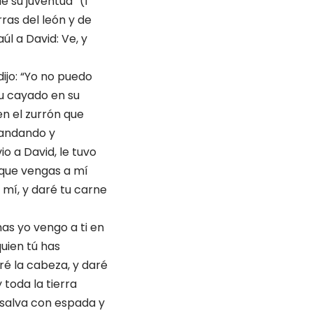
 su juventud” (1
ras del león y de
úl a David: Ve, y
dijo: “Yo no puedo
su cayado en su
en el zurrón que
a andando y
io a David, le tuvo
a que vengas a mí
a mí, y daré tu carne
mas yo vengo a ti en
quien tú has
ré la cabeza, y daré
y toda la tierra
 salva con espada y