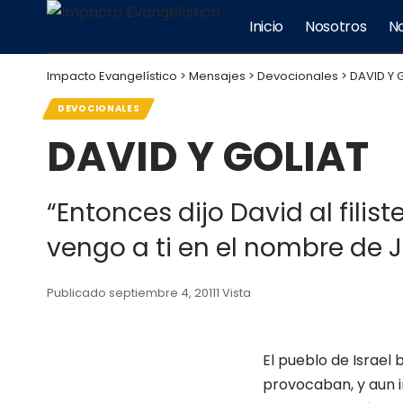
Inicio
Nosotros
No
Impacto Evangelístico
>
Mensajes
>
Devocionales
>
DAVID Y 
DEVOCIONALES
DAVID Y GOLIAT
“Entonces dijo David al filis
vengo a ti en el nombre de Je
Publicado septiembre 4, 2011
1 Vista
El pueblo de Israel 
provocaban, y aun in