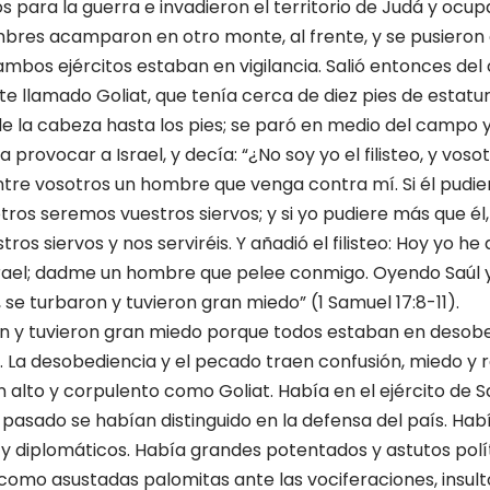
os para la guerra e invadieron el territorio de Judá y ocu
ombres acamparon en otro monte, al frente, y se pusieron
s, ambos ejércitos estaban en vigilancia. Salió entonces 
ante llamado Goliat, que tenía cerca de diez pies de estat
de la cabeza hasta los pies; se paró en medio del campo
 y a provocar a Israel, y decía: “¿No soy yo el filisteo, y voso
tre vosotros un hombre que venga contra mí. Si él pudie
ros seremos vuestros siervos; y si yo pudiere más que él, 
ros siervos y nos serviréis. Y añadió el filisteo: Hoy yo he
el; dadme un hombre que pelee conmigo. Oyendo Saúl y 
o, se turbaron y tuvieron gran miedo” (1 Samuel 17:8-11).
n y tuvieron gran miedo porque todos estaban en desobe
 La desobediencia y el pecado traen confusión, miedo y 
n alto y corpulento como Goliat. Había en el ejército de 
 pasado se habían distinguido en la defensa del país. Ha
s y diplomáticos. Había grandes potentados y astutos polí
omo asustadas palomitas ante las vociferaciones, insul