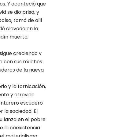
os. Y aconteció que
d se dio prisa, y
bolsa, tomó de allí
uedó clavada en la
ladín muerto,
sigue creciendo y
do con sus muchos
uderos de la nueva
io y la fornicación,
lente y atrevido
venturero escudero
r la sociedad. El
u lanza en el pobre
de la coexistencia
 del materialismo