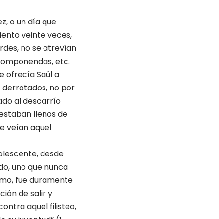
z, o un día que
iento veinte veces,
rdes, no se atrevían
n componendas, etc.
e ofrecía Saúl a
y derrotados, no por
gado al descarrío
estaban llenos de
ue veían aquel
olescente, desde
do, uno que nunca
ismo, fue duramente
ón de salir y
contra aquel filisteo,