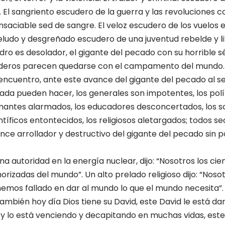
. El sangriento escudero de la guerra y las revoluciones 
nsaciable sed de sangre. El veloz escudero de los vuelos 
peludo y desgreñado escudero de una juventud rebelde y li
dro es desolador, el gigante del pecado con su horrible 
uderos parecen quedarse con el campamento del mundo.
l encuentro, ante este avance del gigante del pecado al s
nada pueden hacer, los generales son impotentes, los polí
rnantes alarmados, los educadores desconcertados, los s
entíficos entontecidos, los religiosos aletargados; todos 
nce arrollador y destructivo del gigante del pecado sin
 una autoridad en la energía nuclear, dijo: “Nosotros los cie
izadas del mundo”. Un alto prelado religioso dijo: “Noso
mos fallado en dar al mundo lo que el mundo necesita”.
ambién hoy día Dios tiene su David, este David le está dan
y lo está venciendo y decapitando en muchas vidas, este 