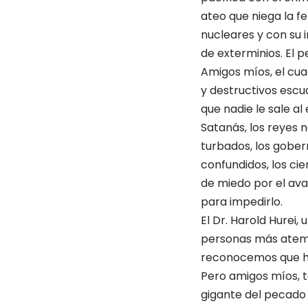
ateo que niega la fe
nucleares y con su i
de exterminios. El 
Amigos míos, el cua
y destructivos esc
que nadie le sale a
Satanás, los reyes 
turbados, los gobe
confundidos, los ci
de miedo por el ava
para impedirlo.
El Dr. Harold Hurei,
personas más atemor
reconocemos que he
Pero amigos míos, t
gigante del pecado 