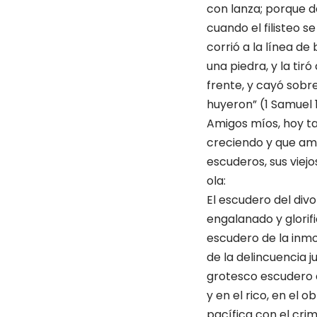
con lanza; porque d
cuando el filisteo s
corrió a la línea de
una piedra, y la tiró
frente, y cayó sobre
huyeron” (1 Samuel 
Amigos míos, hoy t
creciendo y que ame
escuderos, sus viej
ola:
El escudero del divo
engalanado y glorifi
escudero de la inmo
de la delincuencia j
grotesco escudero d
y en el rico, en el o
pacífica con el crim