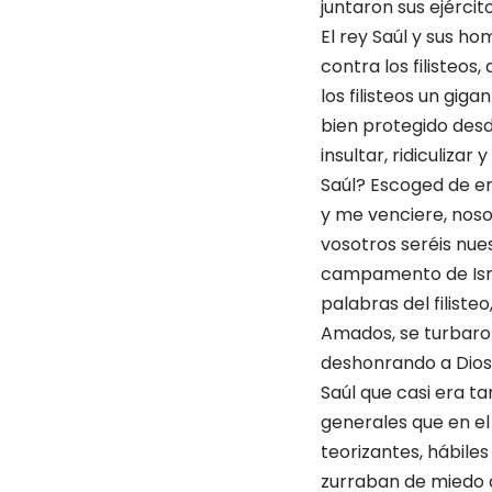
juntaron sus ejércit
El rey Saúl y sus h
contra los filisteo
los filisteos un gig
bien protegido des
insultar, ridiculizar
Saúl? Escoged de en
y me venciere, nosot
vosotros seréis nuest
campamento de Isra
palabras del filiste
Amados, se turbaro
deshonrando a Dios.
Saúl que casi era ta
generales que en el
teorizantes, hábile
zurraban de miedo c