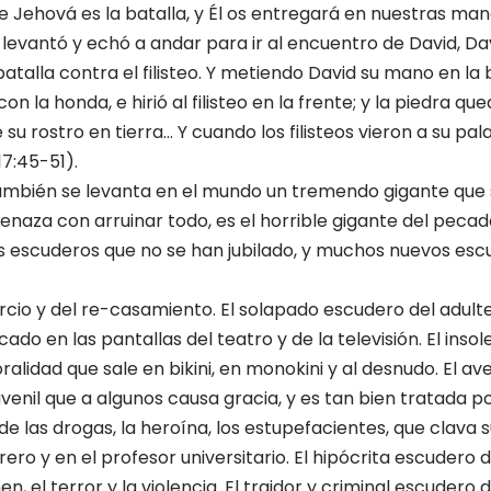
e Jehová es la batalla, y Él os entregará en nuestras man
e levantó y echó a andar para ir al encuentro de David, Davi
 batalla contra el filisteo. Y metiendo David su mano en la 
 con la honda, e hirió al filisteo en la frente; y la piedra q
 su rostro en tierra… Y cuando los filisteos vieron a su pa
17:45-51).
ambién se levanta en el mundo un tremendo gigante que 
naza con arruinar todo, es el horrible gigante del peca
os escuderos que no se han jubilado, y muchos nuevos esc
rcio y del re-casamiento. El solapado escudero del adulter
cado en las pantallas del teatro y de la televisión. El inso
ralidad que sale en bikini, en monokini y al desnudo. El a
uvenil que a algunos causa gracia, y es tan bien tratada po
e las drogas, la heroína, los estupefacientes, que clava s
brero y en el profesor universitario. El hipócrita escudero 
en, el terror y la violencia. El traidor y criminal escudero