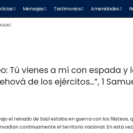
ticias
Mensajes
Testimonios
Amenidades
R
GOLIAT
teo: Tú vienes a mí con espada y
hová de los ejércitos…”, 1 Samuel
bajo el reinado de Saúl estaba en guerra con los filisteos,
vadían continuamente el territorio nacional. En esta vez l