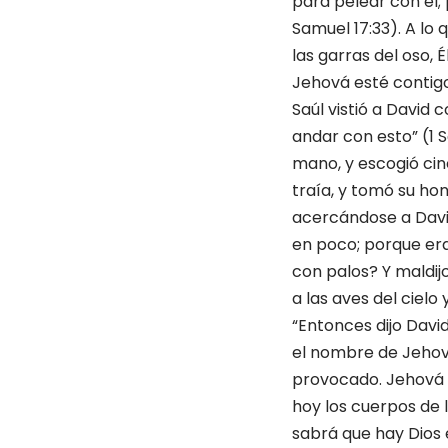
para pelear con él;
Samuel 17:33). A lo 
las garras del oso, É
Jehová esté contigo
Saúl vistió a David 
andar con esto” (1 
mano, y escogió cinc
traía, y tomó su hond
acercándose a David,
en poco; porque era
con palos? Y maldijo 
a las aves del cielo
“Entonces dijo David
el nombre de Jehová 
provocado. Jehová t
hoy los cuerpos de lo
sabrá que hay Dios 