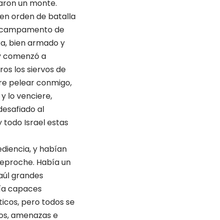
paron un monte.
 en orden de batalla
del campamento de
ura, bien armado y
 y comenzó a
tros los siervos de
re pelear conmigo,
y lo venciere,
 desafiado al
todo Israel estas
diencia, y habían
reproche. Había un
Saúl grandes
bía capaces
ticos, pero todos se
tos, amenazas e