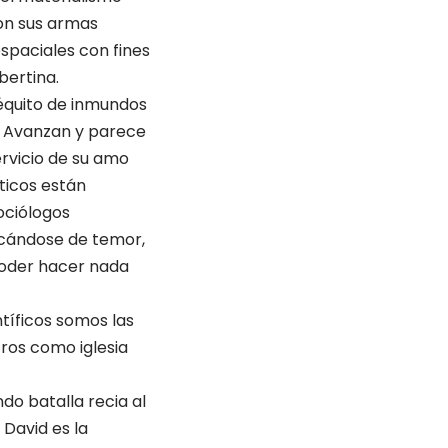
con sus armas
espaciales con fines
bertina.
séquito de inmundos
 Avanzan y parece
ervicio de su amo
ticos están
ociólogos
secándose de temor,
 poder hacer nada
ntíficos somos las
tros como iglesia
do batalla recia al
David es la