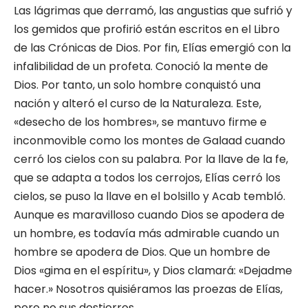
Las lágrimas que derramó, las angustias que sufrió y
los gemidos que profirió están escritos en el Libro
de las Crónicas de Dios. Por fin, Elías emergió con la
infalibilidad de un profeta. Co­noció la mente de
Dios. Por tanto, un solo hom­bre conquistó una
nación y alteró el curso de la Naturaleza. Este,
«desecho de los hombres», se mantuvo firme e
inconmovible como los mon­tes de Galaad cuando
cerró los cielos con su pa­labra. Por la llave de la fe,
que se adapta a todos los cerrojos, Elías cerró los
cielos, se puso la llave en el bolsillo y Acab tembló.
Aunque es mara­villoso cuando Dios se apodera de
un hombre, es todavía más admirable cuando un
hombre se apodera de Dios. Que un hombre de
Dios «gima en el espíritu», y Dios clamará: «Dejadme
ha­cer.» Nosotros quisiéramos las proezas de Elías,
pero no sus destierros.