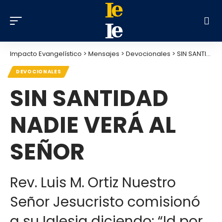
Impacto Evangelístico
>
Mensajes
>
Devocionales
>
SIN SANTIDAD NADIE VERÁ AL SEÑOR
DEVOCIONALES
SIN SANTIDAD
NADIE VERÁ AL
SEÑOR
Rev. Luis M. Ortiz Nuestro
Señor Jesucristo comisionó
a su Iglesia diciendo: “Id por