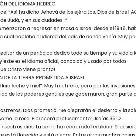
IÓN DEL IDIOMA HEBREO
ice: “Así ha dicho Jehová de los ejércitos, Dios de Israel: A
 de Judá, y en sus ciudades…”
omenzaron a regresar en masa a Israel desde el 1948, ha
a cual hablaba el idioma del país de donde venía. Muy po
, editor de un periódico dedicó todo su tiempo y su vida a 
 este es el idioma oficial, conocido y usado por todos.
ue Cristo viene pronto!
N DE LA TIERRA PROMETIDA A ISRAEL
“fluía leche y miel”. Muy fructífera, pero por las invasione
uido de los poderes gentiles que gobernaron, gran parte d
ostreros, Dios prometió: “Se alegrarán el desierto y la so
omo la rosa. Florecerá profusamente”, Isaías 35:1,2.
nuestros días. La tierra ha recobrado fertilidad. El desier
te está florecido y está alegre. Entre otras muchas cosas,