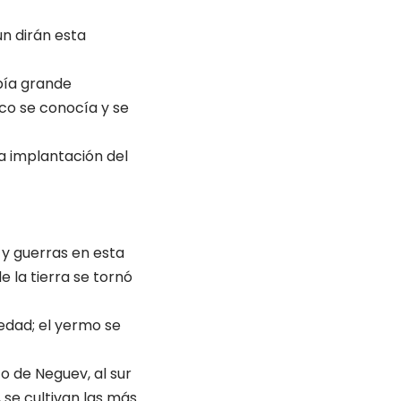
ún dirán esta
bía grande
co se conocía y se
la implantación del
s y guerras en esta
e la tierra se tornó
ledad; el yermo se
to de Neguev, al sur
 se cultivan las más