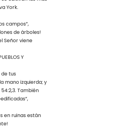
va York.
 los campos”,
llones de árboles!
el Señor viene
PUEBLOS Y
s de tus
a mano izquierda; y
 54:2,3. También
edificadas”,
s en ruinas están
nte!