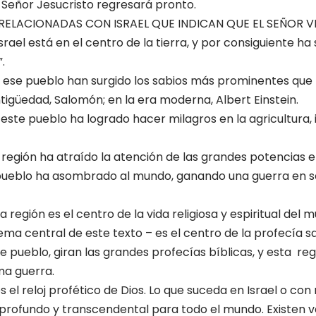
 Señor Jesucristo regresará pronto.
RELACIONADAS CON ISRAEL QUE INDICAN QUE EL SEÑOR 
ael está en el centro de la tierra, y por consiguiente ha 
.
 ese pueblo han surgido los sabios más prominentes que h
tigüedad, Salomón; en la era moderna, Albert Einstein.
ste pueblo ha logrado hacer milagros en la agricultura, i
 región ha atraído la atención de las grandes potencias e
pueblo ha asombrado al mundo, ganando una guerra en se
a región es el centro de la vida religiosa y espiritual del 
ma central de este texto – es el centro de la profecía 
e pueblo, giran las grandes profecías bíblicas, y esta reg
ma guerra.
es el reloj profético de Dios. Lo que suceda en Israel o con 
o profundo y transcendental para todo el mundo. Existen 