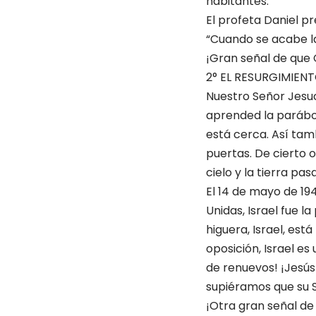
habitantes.
El profeta Daniel pr
“Cuando se acabe la
¡Gran señal de que 
2° EL RESURGIMIENT
Nuestro Señor Jesucr
aprended la parábol
está cerca. Así tam
puertas. De cierto 
cielo y la tierra p
El 14 de mayo de 194
Unidas, Israel fue 
higuera, Israel, est
oposición, Israel es
de renuevos! ¡Jesús 
supiéramos que su 
¡Otra gran señal de