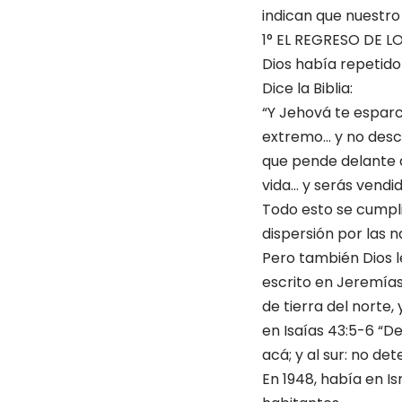
indican que nuestro
1° EL REGRESO DE L
Dios había repetido
Dice la Biblia:
“Y Jehová te esparc
extremo… y no desca
que pende delante d
vida… y serás vendi
Todo esto se cumplió
dispersión por las n
Pero también Dios le
escrito en Jeremías 
de tierra del norte,
en Isaías 43:5-6 “De
acá; y al sur: no det
En 1948, había en Is