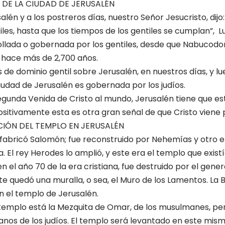
 DE LA CIUDAD DE JERUSALÉN
alén y a los postreros días, nuestro Señor Jesucristo, dijo
iles, hasta que los tiempos de los gentiles se cumplan”, Lu
ollada o gobernada por los gentiles, desde que Nabucodo
ó, hace más de 2,700 años.
 de dominio gentil sobre Jerusalén, en nuestros días, y l
ciudad de Jerusalén es gobernada por los judíos.
gunda Venida de Cristo al mundo, Jerusalén tiene que es
¡Positivamente esta es otra gran señal de que Cristo viene
IÓN DEL TEMPLO EN JERUSALÉN
 fabricó Salomón; fue reconstruido por Nehemías y otro 
 El rey Herodes lo amplió, y este era el templo que exist
en el año 70 de la era cristiana, fue destruido por el gener
 quedó una muralla, o sea, el Muro de los Lamentos. La Bi
en el templo de Jerusalén.
l templo está la Mezquita de Omar, de los musulmanes, per
anos de los judíos. El templo será levantado en este mismo