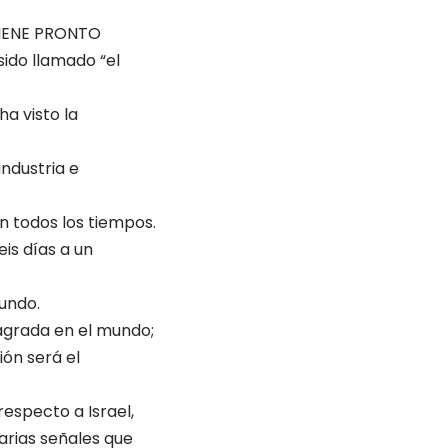
VIENE PRONTO
sido llamado “el
a visto la
ndustria e
n todos los tiempos.
is días a un
mundo.
sagrada en el mundo;
ión será el
respecto a Israel,
varias señales que