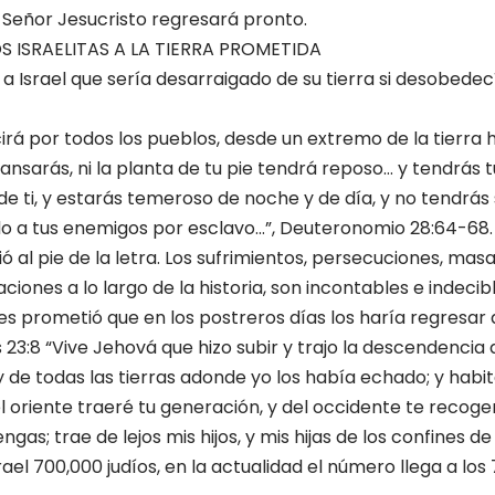
 Señor Jesucristo regresará pronto.
OS ISRAELITAS A LA TIERRA PROMETIDA
 a Israel que sería desarraigado de su tierra si desobede
irá por todos los pueblos, desde un extremo de la tierra h
nsarás, ni la planta de tu pie tendrá reposo… y tendrás 
e ti, y estarás temeroso de noche y de día, y no tendrás
do a tus enemigos por esclavo…”, Deuteronomio 28:64-68.
 al pie de la letra. Los sufrimientos, persecuciones, masa
aciones a lo largo de la historia, son incontables e indecibl
s prometió que en los postreros días los haría regresar a 
23:8 “Vive Jehová que hizo subir y trajo la descendencia d
 y de todas las tierras adonde yo los había echado; y habita
l oriente traeré tu generación, y del occidente te recoger
engas; trae de lejos mis hijos, y mis hijas de los confines de 
rael 700,000 judíos, en la actualidad el número llega a los 