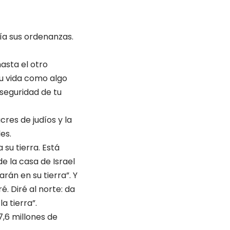
cía sus ordenanzas.
asta el otro
tu vida como algo
 seguridad de tu
cres de judíos y la
es.
su tierra. Está
e la casa de Israel
rán en su tierra”. Y
é. Diré al norte: da
la tierra”.
7,6 millones de