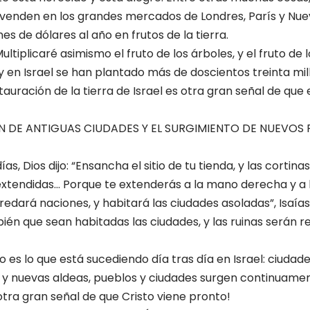
e venden en los grandes mercados de Londres, París y Nue
nes de dólares al año en frutos de la tierra.
Multiplicaré asimismo el fruto de los árboles, y el fruto de
oy en Israel se han plantado más de doscientos treinta mi
auración de la tierra de Israel es otra gran señal de que 
N DE ANTIGUAS CIUDADES Y EL SURGIMIENTO DE NUEVOS 
as, Dios dijo: “Ensancha el sitio de tu tienda, y las cortina
xtendidas… Porque te extenderás a la mano derecha y a l
edará naciones, y habitará las ciudades asoladas”, Isaías
bién que sean habitadas las ciudades, y las ruinas serán re
 es lo que está sucediendo día tras día en Israel: ciudade
, y nuevas aldeas, pueblos y ciudades surgen continuame
ra gran señal de que Cristo viene pronto!