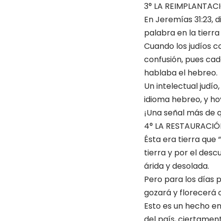
3° LA REIMPLANTAC
En Jeremías 31:23, d
palabra en la tierra
Cuando los judíos c
confusión, pues cad
hablaba el hebreo.
Un intelectual judío
idioma hebreo, y hoy
¡Una señal más de q
4° LA RESTAURACIÓ
Ésta era tierra que 
tierra y por el desc
árida y desolada.
Pero para los días p
gozará y florecerá c
Esto es un hecho en 
del país, ciertamen