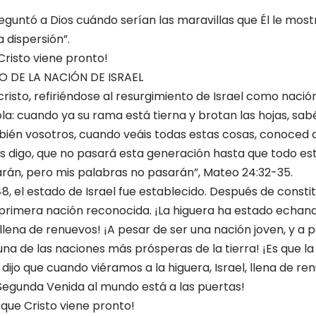
eguntó a Dios cuándo serían las maravillas que Él le mostr
 dispersión”.
Cristo viene pronto!
O DE LA NACIÓN DE ISRAEL
isto, refiriéndose al resurgimiento de Israel como nación,
a: cuando ya su rama está tierna y brotan las hojas, sabé
bién vosotros, cuando veáis todas estas cosas, conoced q
os digo, que no pasará esta generación hasta que todo es
asarán, pero mis palabras no pasarán”, Mateo 24:32-35.
8, el estado de Israel fue establecido. Después de consti
la primera nación reconocida. ¡La higuera ha estado echan
á llena de renuevos! ¡A pesar de ser una nación joven, y a 
 una de las naciones más prósperas de la tierra! ¡Es que la
dijo que cuando viéramos a la higuera, Israel, llena de re
Segunda Venida al mundo está a las puertas!
 que Cristo viene pronto!