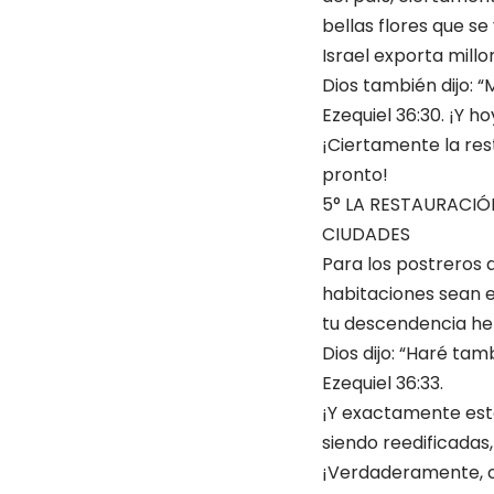
bellas flores que s
Israel exporta millo
Dios también dijo: “
Ezequiel 36:30. ¡Y h
¡Ciertamente la rest
pronto!
5° LA RESTAURACIÓ
CIUDADES
Para los postreros dí
habitaciones sean e
tu descendencia her
Dios dijo: “Haré tam
Ezequiel 36:33.
¡Y exactamente esto
siendo reedificadas
¡Verdaderamente, ot