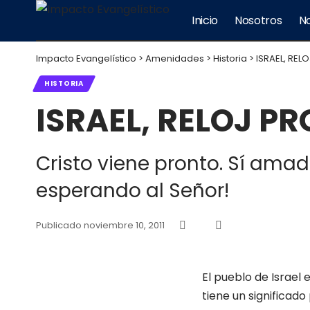
Inicio
Nosotros
No
Impacto Evangelístico
>
Amenidades
>
Historia
>
ISRAEL, REL
HISTORIA
ISRAEL, RELOJ PR
Cristo viene pronto. Sí amado
esperando al Señor!
Publicado noviembre 10, 2011
El pueblo de Israel 
tiene un significad