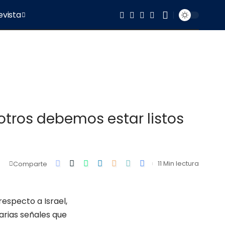
evista
sotros debemos estar listos
11 Min lectura
Comparte
respecto a Israel,
varias señales que