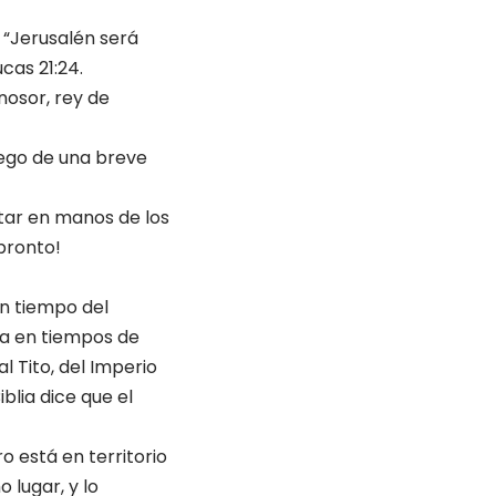
: “Jerusalén será
cas 21:24.
nosor, rey de
uego de una breve
tar en manos de los
 pronto!
en tiempo del
ía en tiempos de
al Tito, del Imperio
blia dice que el
o está en territorio
 lugar, y lo