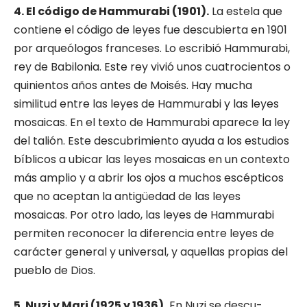
4. El código de Hammurabi (1901).
La estela que
contiene el código de leyes fue descubierta en 1901
por arqueólogos franceses. Lo escribió Hammurabi,
rey de Babilonia. Este rey vivió unos cuatrocientos o
quinientos años antes de Moisés. Hay mucha
similitud entre las leyes de Hammurabi y las leyes
mosaicas. En el texto de Hammurabi aparece la ley
del talión. Este des­cubrimiento ayuda a los estudios
bíblicos a ubi­car las leyes mosaicas en un contexto
más am­plio y a abrir los ojos a muchos escépticos
que no aceptan la antigüedad de las leyes
mosaicas. Por otro lado, las leyes de Hammurabi
permiten reconocer la diferencia entre leyes de
carácter general y universal, y aquellas propias del
pue­blo de Dios.
5. Nuzi y Mari (1925 y 1936).
En Nuzi se descu­