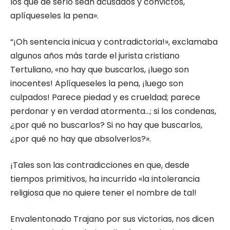
los que de serlo sean acusados y convictos,
aplíquese­les la pena».
“¡Oh sentencia inicua y contradictoria!», ex­clamaba
algunos años más tarde el jurista cris­tiano
Tertuliano, «no hay que buscarlos, ¡luego son
inocentes! Aplíqueseles la pena, ¡luego son
culpados! Parece piedad y es crueldad; parece
perdonar y en verdad atormenta…; si los con­denas,
¿por qué no buscarlos? Si no hay que buscarlos,
¿por qué no hay que absolverlos?».
¡Tales son las contradicciones en que, desde
tiempos primitivos, ha incurrido «la intolerancia
religiosa que no quiere tener el nombre de tal!
Envalentonado Trajano por sus victorias, nos dicen