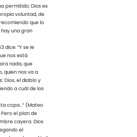
a permitido; Dios es
propia voluntad, de
e recomiendo que lo
o hay una gran
 dice: “Y se le
que nos está
para nada, que
o, quien nos va a
 Dios, el diablo y
iendo a cuál de los
 esta copa…” (Mateo
 Pero el plan de
ombre cayera. Dios
legando el