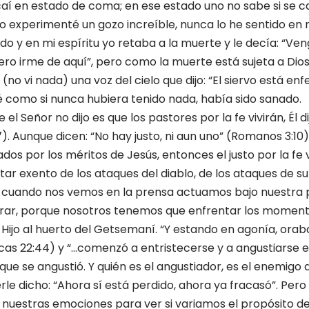
 caí en estado de coma; en ese estado uno no sabe si se c
o experimenté un gozo increíble, nunca lo he sentido en n
o y en mi espíritu yo retaba a la muerte y le decía: “Ven
iero irme de aquí”, pero como la muerte está sujeta a Dios
 (no vi nada) una voz del cielo que dijo: “El siervo está en
é como si nunca hubiera tenido nada, había sido sanado.
el Señor no dijo es que los pastores por la fe vivirán, Él dijo
). Aunque dicen: “No hay justo, ni aun uno” (Romanos 3:10). 
cados por los méritos de Jesús, entonces el justo por la fe v
tar exento de los ataques del diablo, de los ataques de s
e cuando nos vemos en la prensa actuamos bajo nuestra p
rar, porque nosotros tenemos que enfrentar los momento
su Hijo al huerto del Getsemaní. “Y estando en agonía, ora
cas 22:44) y “…comenzó a entristecerse y a angustiarse 
que se angustió. Y quién es el angustiador, es el enemigo d
e dicho: “Ahora sí está perdido, ahora ya fracasó”. Pero 
nuestras emociones para ver si variamos el propósito de