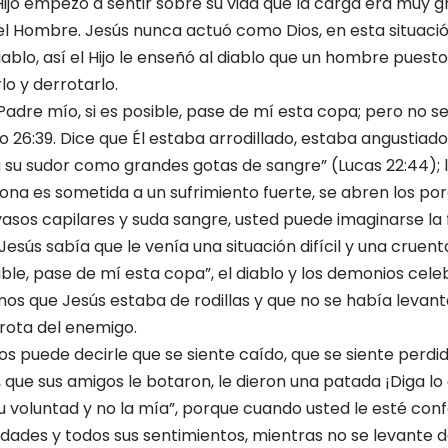
Hijo empezó a sentir sobre su vida que la carga era muy gr
del Hombre. Jesús nunca actuó como Dios, en esta situac
ablo, así el Hijo le enseñó al diablo que un hombre puesto
lo y derrotarlo.
“Padre mío, si es posible, pase de mí esta copa; pero no s
o 26:39. Dice que Él estaba arrodillado, estaba angustiad
era su sudor como grandes gotas de sangre” (Lucas 22:44);
na es sometida a un sufrimiento fuerte, se abren los po
asos capilares y suda sangre, usted puede imaginarse la
Jesús sabía que le venía una situación difícil y una crue
osible, pase de mí esta copa”, el diablo y los demonios ce
mos que Jesús estaba de rodillas y que no se había levan
rrota del enemigo.
s puede decirle que se siente caído, que se siente perdid
 que sus amigos le botaron, le dieron una patada ¡Diga lo 
tu voluntad y no la mía”, porque cuando usted le esté con
idades y todos sus sentimientos, mientras no se levante d