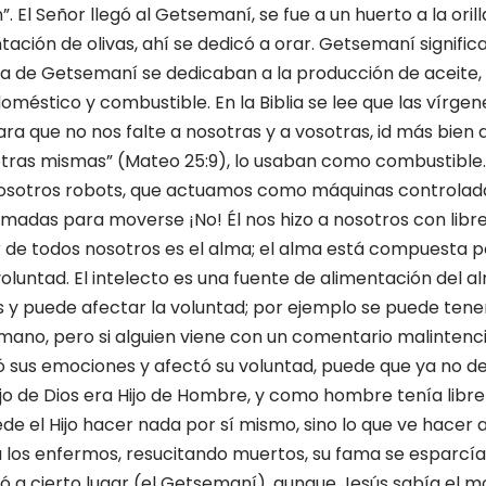
”. El Señor llegó al Getsemaní, se fue a un huerto a la oril
tación de olivas, ahí se dedicó a orar. Getsemaní signifi
dea de Getsemaní se dedicaban a la producción de aceite, 
oméstico y combustible. En la Biblia se lee que las vírge
Para que no nos falte a nosotras y a vosotras, id más bien 
ras mismas” (Mateo 25:9), lo usaban como combustible.
 nosotros robots, que actuamos como máquinas controlad
adas para moverse ¡No! Él nos hizo a nosotros con libre
r de todos nosotros es el alma; el alma está compuesta po
voluntad. El intelecto es una fuente de alimentación del 
 y puede afectar la voluntad; por ejemplo se puede ten
mano, pero si alguien viene con un comentario malinten
 sus emociones y afectó su voluntad, puede que ya no d
jo de Dios era Hijo de Hombre, y como hombre tenía libre 
ede el Hijo hacer nada por sí mismo, sino lo que ve hacer a
 los enfermos, resucitando muertos, su fama se esparcía
vó a cierto lugar (el Getsemaní), aunque Jesús sabía el mo