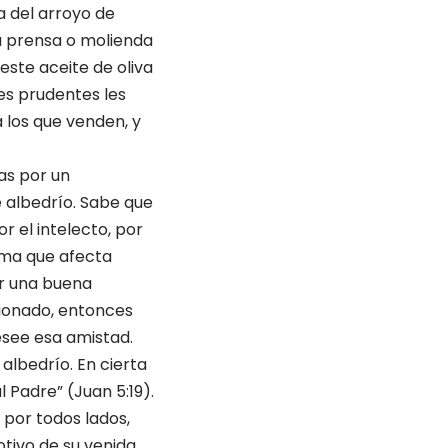
la del arroyo de
ca prensa o molienda
este aceite de oliva
nes prudentes les
a los que venden, y
as por un
 albedrío. Sabe que
r el intelecto, por
alma que afecta
er una buena
cionado, entonces
esee esa amistad.
albedrío. En cierta
l Padre” (Juan 5:19).
 por todos lados,
tivo de su venida.