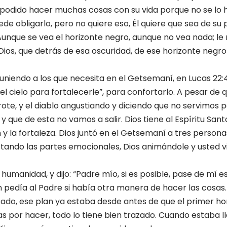
a podido hacer muchas cosas con su vida porque no se lo h
e obligarlo, pero no quiere eso, Él quiere que sea de su 
 Aunque se vea el horizonte negro, aunque no vea nada; l
 Dios, que detrás de esa oscuridad, de ese horizonte negr
niendo a los que necesita en el Getsemaní, en Lucas 22:43
l cielo para fortalecerle”, para confortarlo. A pesar de 
ote, y el diablo angustiando y diciendo que no servimos 
que de esta no vamos a salir. Dios tiene al Espíritu Sant
 y la fortaleza. Dios juntó en el Getsemaní a tres personas:
ectando las partes emocionales, Dios animándole y usted v
 humanidad, y dijo: “Padre mío, si es posible, pase de mí
n pedía al Padre si había otra manera de hacer las cosas.
sado, ese plan ya estaba desde antes de que el primer h
s por hacer, todo lo tiene bien trazado. Cuando estaba l