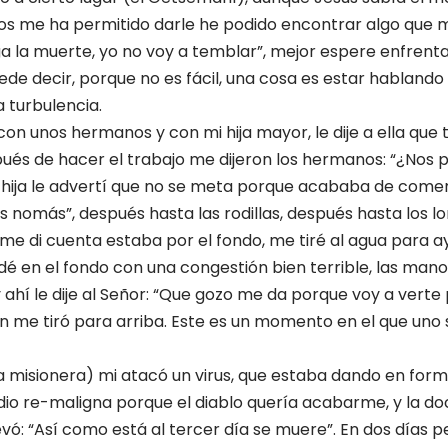
Dios me ha permitido darle he podido encontrar algo que
 la muerte, yo no voy a temblar”, mejor espere enfrenta
de decir, porque no es fácil, una cosa es estar hablando 
a turbulencia.
 con unos hermanos y con mi hija mayor, le dije a ella qu
spués de hacer el trabajo me dijeron los hermanos: “¿No
 mi hija le advertí que no se meta porque acababa de comer,
os nomás”, después hasta las rodillas, después hasta los 
me di cuenta estaba por el fondo, me tiré al agua para ay
é en el fondo con una congestión bien terrible, las mano
y ahí le dije al Señor: “Que gozo me da porque voy a verte
en me tiró para arriba. Este es un momento en el que uno 
ra misionera) mi atacó un virus, que estaba dando en for
dio re-maligna porque el diablo quería acabarme, y la doct
ó: “Así como está al tercer día se muere”. En dos días pe