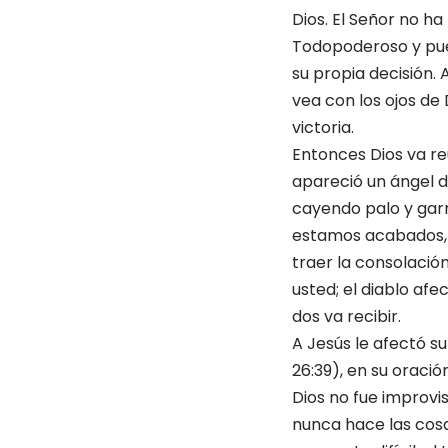
Dios. El Señor no h
Todopoderoso y pued
su propia decisión.
vea con los ojos de
victoria.
Entonces Dios va reu
apareció un ángel de
cayendo palo y garr
estamos acabados, y 
traer la consolación
usted; el diablo af
dos va recibir.
A Jesús le afectó su
26:39), en su oració
Dios no fue improvi
nunca hace las cosa