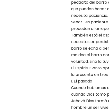
pedacito del barro 
que pueden hacer qu
necesita paciencia.
Señor… es paciente 
procedan al arrepen
También está el asp
necesita ser persist
barro se echa a per
moldea el barro con
voluntad, sino la tuy
El Espíritu Santo ap
la presento en tres 
I. El pasado
Cuando hablamos del
cuando Dios tomó po
Jehová Dios formó al
hombre un ser vivie