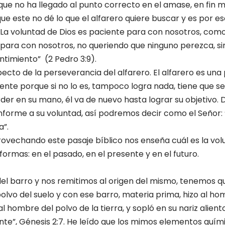
que no ha llegado al punto correcto en el amase, en fin
e este no dé lo que el alfarero quiere buscar y es por es
 La voluntad de Dios es paciente para con nosotros, como 
para con nosotros, no queriendo que ninguno perezca, si
timiento” (2 Pedro 3:9).
ecto de la perseverancia del alfarero. El alfarero es un
ente porque si no lo es, tampoco logra nada, tiene que ser 
der en su mano, él va de nuevo hasta lograr su objetivo. 
forme a su voluntad, así podremos decir como el Señor:
a”.
rovechando este pasaje bíblico nos enseña cuál es la volun
formas: en el pasado, en el presente y en el futuro.
 barro y nos remitimos al origen del mismo, tenemos que
lvo del suelo y con ese barro, materia prima, hizo al ho
 hombre del polvo de la tierra, y sopló en su nariz aliento 
nte”, Génesis 2:7. He leído que los mimos elementos quím