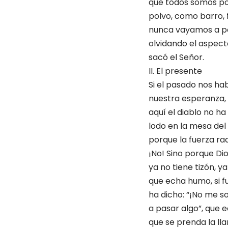
que todos somos pol
polvo, como barro, f
nunca vayamos a po
olvidando el aspect
sacó el Señor.
II. El presente
Si el pasado nos ha
nuestra esperanza, 
aquí el diablo no h
lodo en la mesa del 
porque la fuerza ra
¡No! Sino porque Di
ya no tiene tizón, y
que echa humo, si fu
ha dicho: “¡No me s
a pasar algo”, que 
que se prenda la ll