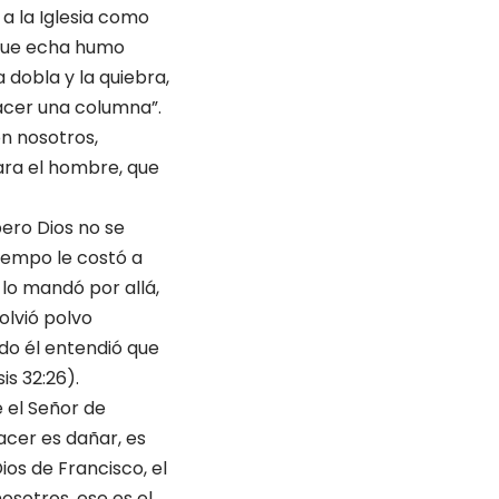
a la Iglesia como
 que echa humo
 dobla y la quiebra,
hacer una columna”.
on nosotros,
ara el hombre, que
ero Dios no se
tiempo le costó a
lo mandó por allá,
volvió polvo
do él entendió que
is 32:26).
e el Señor de
acer es dañar, es
ios de Francisco, el
osotros, ese es el