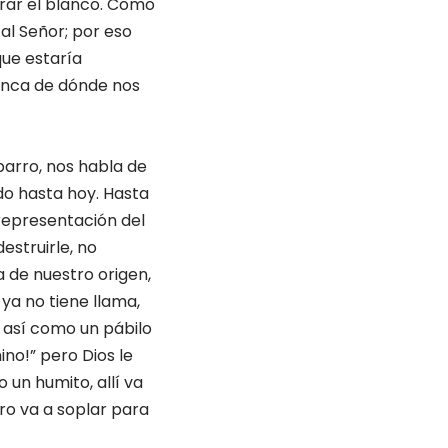
rrar el blanco. Como
 al Señor; por eso
ue estaría
nunca de dónde nos
barro, nos habla de
do hasta hoy. Hasta
 representación del
estruirle, no
a de nuestro origen,
ya no tiene llama,
o así como un pábilo
ino!” pero Dios le
un humito, allí va
ro va a soplar para