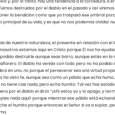
vo y, por lo tanto, hay una tendencia a la torcedura, a e
uimos destruidos por el diablo en el pasado y así vinimos
ner la bendición como que ya traspasó ese umbral porq
o principal de su vida, y es que no nos podemos olvidar 
bla de nuestra naturaleza, el presente en relación con el 
nosotros estamos aquí en Cristo porque Él nos ha ayuda
a podido destruirle aunque seas barro, aunque estés en la
alfarero. El diablo ha venido con todo pero no ha podido d
dica en uno, no porque el perseverar sea una virtud propi
os ha visto fe, aunque sea como un pábilo que echa humo, 
a no tiene casi nada, pero echa humito. Tal vez has estad
era por el diablo el diría: “¡Ahí estoy yo y lo apago, y term
oples nada aquí! porque mientras ese pábilo está echando 
eche el humito porque entonces el Señor si va a soplar, pe
ama.