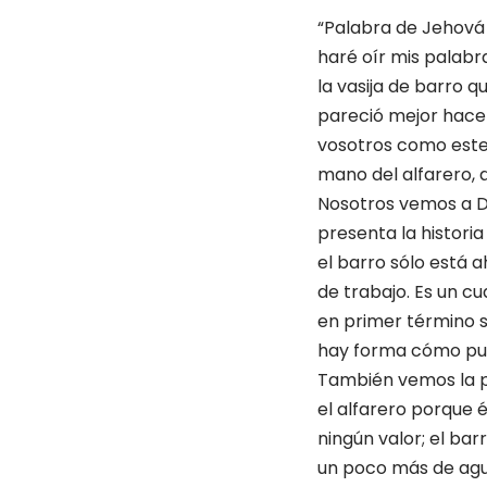
“Palabra de Jehová q
haré oír mis palabra
la vasija de barro q
pareció mejor hacer
vosotros como este 
mano del alfarero, a
Nosotros vemos a Di
presenta la historia
el barro sólo está a
de trabajo. Es un c
en primer término 
hay forma cómo puede
También vemos la pac
el alfarero porque é
ningún valor; el ba
un poco más de agua