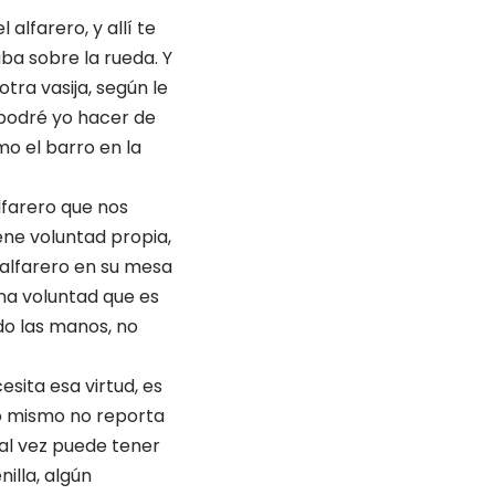
alfarero, y allí te
aba sobre la rueda. Y
otra vasija, según le
 podré yo hacer de
mo el barro en la
lfarero que nos
iene voluntad propia,
l alfarero en su mesa
una voluntad que es
do las manos, no
sita esa virtud, es
rro mismo no reporta
tal vez puede tener
illa, algún