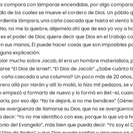
nos compara con lámparas encendidas, por algo compara 
io de los cuales se mueve el cordero de Dios. Un pábilo
rdiente lámpara, una caña cascada que hasta el viento la
 “No, no me la quiebre, déjemela ahí que de esa yo voy a 
s el poder de Dios; quiere decir que Dios en el trabajo c
n sus manos, Él puede hacer cosas que son imposibles p
nguna explicación.
ar mucho sobre Jacob, él era un hombre materialista, p
se “El Dios de Israel”, “El Dios de Jacob”. ¿Sabe cuánto 
a caña cascada a una columna? Un poco más de 20 años, 
ero allá por Harán y allí lo molió, lo hizo mil pedazos, se 
 empezó a formarlo de nuevo y lo formó en Bet-el, cuan
la, por eso dijo: “No te dejaré, si no me bendices” (Génes
no se avergüenza de llamarse su Dios, que no se avergüenc
decir: “Yo no me identifico con ese, porque lo que va a h
nio del Evangelio”, más bien que pueda decir: “Yo soy el D
 Dios de Pedro”, y que Dios pueda confiar y apoyarse en n