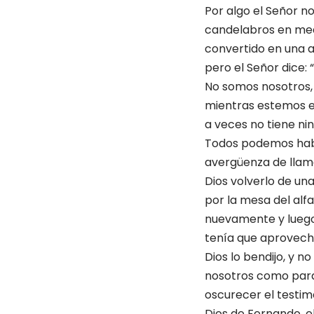
Por algo el Señor 
candelabros en med
convertido en una a
pero el Señor dice:
No somos nosotros, e
mientras estemos e
a veces no tiene ni
Todos podemos habl
avergüenza de llamar
Dios volverlo de un
por la mesa del alfar
nuevamente y luego
tenía que aprovechar
Dios lo bendijo, y 
nosotros como para 
oscurecer el testimo
Dios de Fernando, el