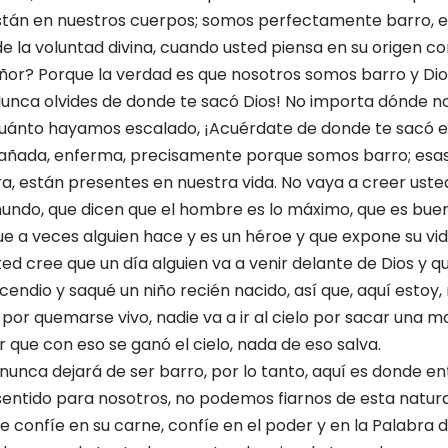
están en nuestros cuerpos; somos perfectamente barro, e
 de la voluntad divina, cuando usted piensa en su origen 
ñor? Porque la verdad es que nosotros somos barro y Dio
 ¡Nunca olvides de donde te sacó Dios! No importa dónde n
uánto hayamos escalado, ¡Acuérdate de donde te sacó e
añada, enferma, precisamente porque somos barro; esas
erra, están presentes en nuestra vida. No vaya a creer uste
undo, que dicen que el hombre es lo máximo, que es buen
que a veces alguien hace y es un héroe y que expone su vid
ed cree que un día alguien va a venir delante de Dios y qu
endio y saqué un niño recién nacido, así que, aquí estoy,
lo por quemarse vivo, nadie va a ir al cielo por sacar una 
 que con eso se ganó el cielo, nada de eso salva.
nunca dejará de ser barro, por lo tanto, aquí es donde en
 sentido para nosotros, no podemos fiarnos de esta natura
se confíe en su carne, confíe en el poder y en la Palabra 