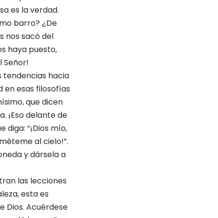
sa es la verdad.
como barro? ¿De
s nos sacó del
os haya puesto,
l Señor!
 tendencias hacia
d en esas filosofías
ísimo, que dicen
a. ¡Eso delante de
e diga: “¡Dios mío,
 méteme al cielo!”.
moneda y dársela a
tran las lecciones
leza, esta es
de Dios. Acuérdese