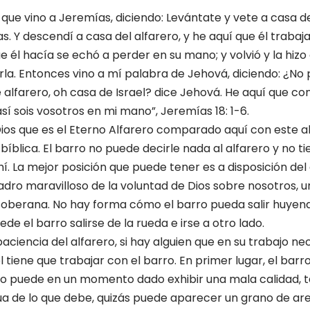
ue vino a Jeremías, diciendo: Levántate y vete a casa del 
s. Y descendí a casa del alfarero, y he aquí que él trabaj
ue él hacía se echó a perder en su mano; y volvió y la hizo 
la. Entonces vino a mí palabra de Jehová, diciendo: ¿No
alfarero, oh casa de Israel? dice Jehová. He aquí que co
sí sois vosotros en mi mano”, Jeremías 18: 1-6.
os que es el Eterno Alfarero comparado aquí con este a
 bíblica. El barro no puede decirle nada al alfarero y no t
hí. La mejor posición que puede tener es a disposición de
uadro maravilloso de la voluntad de Dios sobre nosotros, 
soberana. No hay forma cómo el barro pueda salir huyen
 el barro salirse de la rueda e irse a otro lado.
iencia del alfarero, si hay alguien que en su trabajo nece
l tiene que trabajar con el barro. En primer lugar, el ba
rro puede en un momento dado exhibir una mala calidad, 
 de lo que debe, quizás puede aparecer un grano de aren