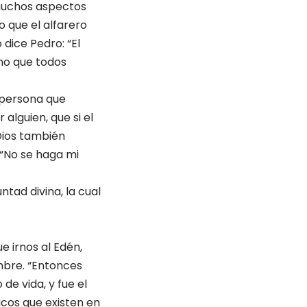
 muchos aspectos
o que el alfarero
dice Pedro: “El
no que todos
a persona que
alguien, que si el
Dios también
 “No se haga mi
tad divina, la cual
 irnos al Edén,
mbre. “Entonces
de vida, y fue el
icos que existen en