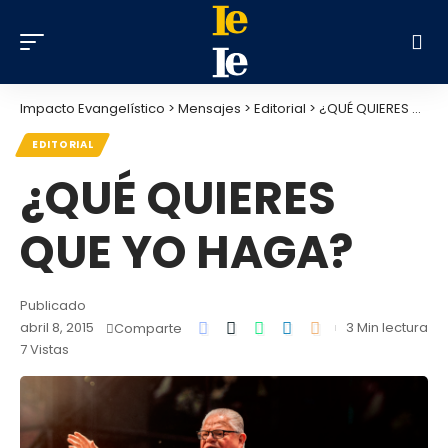
Impacto Evangelístico
>
Mensajes
>
Editorial
>
¿QUÉ QUIERES QUE YO HAGA?
EDITORIAL
¿QUÉ QUIERES
QUE YO HAGA?
Publicado
abril 8, 2015
3 Min lectura
Comparte
7 Vistas