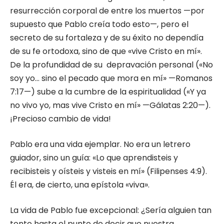
resurrección corporal de entre los muertos —por
supuesto que Pablo creía todo esto—, pero el
secreto de su fortaleza y de su éxito no dependía
de su fe ortodoxa, sino de que «vive Cristo en mí».
De la profundidad de su depravación personal («No
soy yo… sino el pecado que mora en mí» —Romanos
7:17—) sube a la cumbre de la espiritualidad («Y ya
no vivo yo, mas vive Cristo en mí» —Gálatas 2:20—).
¡Precioso cambio de vida!
Pablo era una vida ejemplar. No era un letrero
guiador, sino un guía: «Lo que aprendisteis y
recibisteis y oísteis y visteis en mí» (Filipenses 4:9).
Él era, de cierto, una epístola «viva».
La vida de Pablo fue excepcional: ¿Sería alguien tan
tonto hasta el punto de decir que nuestra