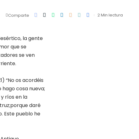
2 Min lectura
Comparte
esértico, la gente
umor que se
ctadores se ven
riente.
21) “No os acordéis
yo hago cosa nueva;
y ríos en la
struz;porque daré
o. Este pueblo he
 Antiguo