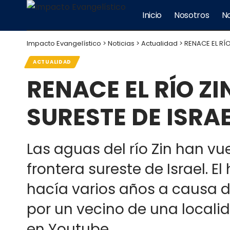
Inicio
Nosotros
No
Impacto Evangelístico
>
Noticias
>
Actualidad
>
RENACE EL RÍO
ACTUALIDAD
RENACE EL RÍO ZI
SURESTE DE ISRA
Las aguas del río Zin han vue
frontera sureste de Israel. 
hacía varios años a causa d
por un vecino de una locali
en Youtube.