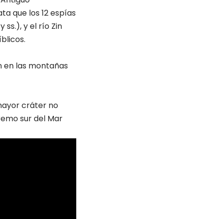
ta que los 12 espías
s.), y el río Zin
blicos.
on en las montañas
 mayor cráter no
tremo sur del Mar