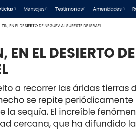
ticias
Mensajes
Testimonios
Amenidades
R
 ZIN, EN EL DESIERTO DE NEGUEV AL SURESTE DE ISRAEL
N, EN EL DESIERTO D
EL
lto a recorrer las áridas tierras 
El hecho se repite periódicament
e la sequía. El increíble fenóme
dad cercana, que ha difundido 