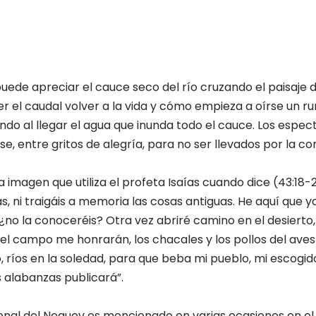
puede apreciar el cauce seco del río cruzando el paisaje d
 el caudal volver a la vida y cómo empieza a oírse un r
ndo al llegar el agua que inunda todo el cauce. Los espe
e, entre gritos de alegría, para no ser llevados por la cor
a imagen que utiliza el profeta Isaías cuando dice (43:18-
s, ni traigáis a memoria las cosas antiguas. He aquí que 
 ¿no la conoceréis? Otra vez abriré camino en el desierto, 
 del campo me honrarán, los chacales y los pollos del ave
o, ríos en la soledad, para que beba mi pueblo, mi escogid
 alabanzas publicará”.
onal del Neguev es mencionado en varias ocasiones en el