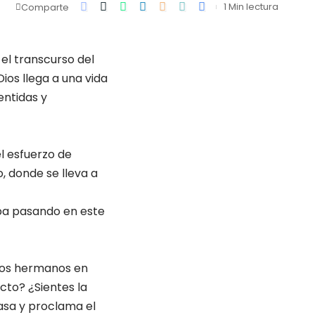
1 Min lectura
Comparte
 el transcurso del
os llega a una vida
entidas y
el esfuerzo de
, donde se lleva a
aba pasando en este
tros hermanos en
cto? ¿Sientes la
asa y proclama el