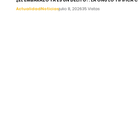
¿EL EMBARAZO YA ES UN DELITO?: LA ONU LO TIPIFIC
Actualidad
Noticias
julio 8, 2026
35 Vistas