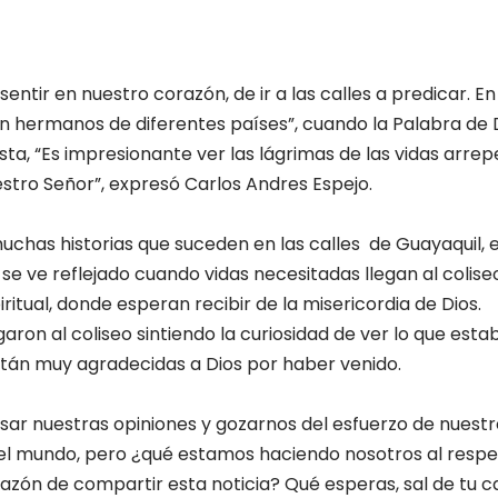
sentir en nuestro corazón, de ir a las calles a predicar. En
 hermanos de diferentes países”, cuando la Palabra de Di
sta, “Es impresionante ver las lágrimas de las vidas arrep
tro Señor”, expresó Carlos Andres Espejo.
muchas historias que suceden en las calles de Guayaquil, 
e ve reflejado cuando vidas necesitadas llegan al coliseo
itual, donde esperan recibir de la misericordia de Dios.
garon al coliseo sintiendo la curiosidad de ver lo que est
están muy agradecidas a Dios por haber venido.
esar nuestras opiniones y gozarnos del esfuerzo de nues
el mundo, pero ¿qué estamos haciendo nosotros al respe
azón de compartir esta noticia? Qué esperas, sal de tu c