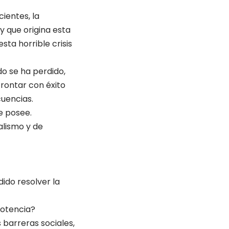
cientes, la
y que origina esta
sta horrible crisis
o se ha perdido,
frontar con éxito
cuencias.
ue posee.
alismo y de
ido resolver la
 potencia?
 barreras sociales,