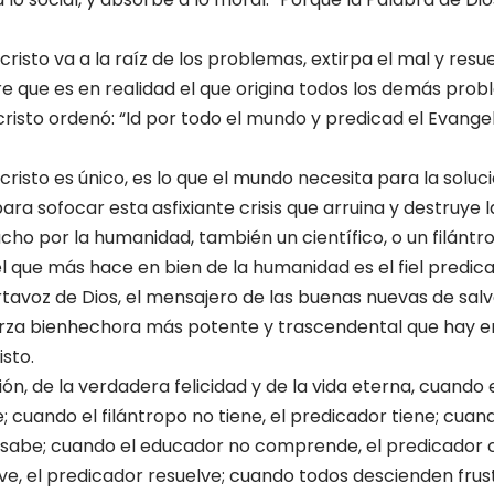
cristo va a la raíz de los problemas, extirpa el mal y res
re que es en realidad el que origina todos los demás pro
risto ordenó: “Id por todo el mundo y predicad el Evangel
cristo es único, es lo que el mundo necesita para la solu
para sofocar esta asfixiante crisis que arruina y destruye 
o por la humanidad, también un científico, o un filántrop
l que más hace en bien de la humanidad es el fiel predica
rtavoz de Dios, el mensajero de las buenas nuevas de salva
erza bienhechora más potente y trascendental que hay e
sto.
ión, de la verdadera felicidad y de la vida eterna, cuando
 cuando el filántropo no tiene, el predicador tiene; cuand
r sabe; cuando el educador no comprende, el predicado
elve, el predicador resuelve; cuando todos descienden fru