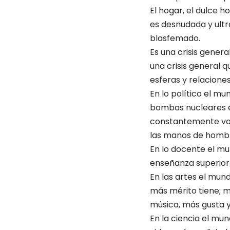
El hogar, el dulce h
es desnudada y ultra
blasfemado.
Es una crisis general
una crisis general qu
esferas y relacione
En lo político el m
bombas nucleares es
constantemente vola
las manos de hombre
En lo docente el mu
enseñanza superior 
En las artes el mund
más mérito tiene; m
música, más gusta 
En la ciencia el mu