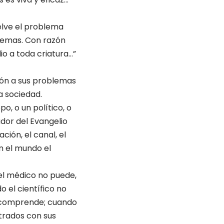
uelve el problema
blemas. Con razón
io a toda criatura…”
ción a sus problemas
la sociedad.
o, o un político, o
dor del Evangelio
ción, el canal, el
n el mundo el
 el médico no puede,
o el científico no
r comprende; cuando
strados con sus