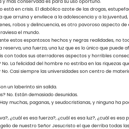
a y más conservada es para su uso oportuno.
 está en crisis. El diabólico azote de las drogas, estupefa
que arruina y envilece a la adolescencia y a la juventud, 
enes, robos y delincuencia, es otro pavoroso aspecto de e
traviesa el mundo.
nte estos espantosos hechos y negras realidades, no tod
 reserva, una fuerza, una luz que es lo único que puede a
sis con todos sus aterradores aspectos y horribles conse
 No. La felicidad del hombre no estriba en las riquezas q
 No. Casi siempre las universidades son centro de materi
Son un laberinto sin salida.
as? No. Están demasiado desunidas.
. Hay muchas, paganas, y seudocristianas, y ninguna ha pod
va?, ¿cuál es esa fuerza?, ¿cuál es esa luz?, ¿cuál es esa
gelio de nuestro Señor Jesucristo el que derriba todas las