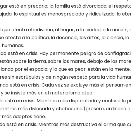
ogar está en precario; la familia está divorciada, el respet
jada, lo espiritual es menospreciado y ridiculizado, lo et
 que afecta el individuo, al hogar, a la ciudad, a la nación
e afecta a la política, la docencia, las artes, la ciencia, la
s humanas.
undo está en crisis. Hay permanente peligro de conflagraci
tán sobre la tierra, sobre los mares, debajo de los mare
ndo por el espacio; y lo que es peor, están en la mente, 
s sin escrúpulos y de ningún respeto para la vida huma
ndo está en crisis. Cada vez se excluye más el pensamien
y se insiste más en el materialismo ateo.
o está en crisis. Mientras más disparatada y confusa la pi
ientras más dislocada y chabacana (grosero, ordinario o
y más adeptos tiene.
ndo está en crisis. Mientras más destructiva el arma que 