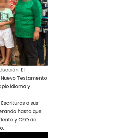
ucción. El
el Nuevo Testamento
opio idioma y
Escrituras a sus
perando hasta que
sidente y CEO de
o.