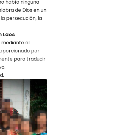
 no había ninguna
Palabra de Dios en un
 la persecución, la
n Laos
 mediante el
roporcionado por
mente para traducir
yo.
ad.