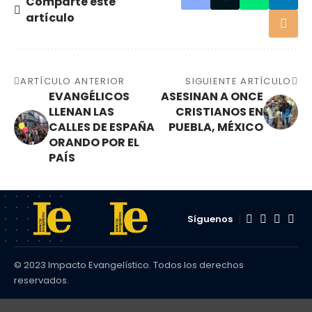
Comparte este
artículo
ARTÍCULO ANTERIOR
SIGUIENTE ARTÍCULO
EVANGÉLICOS
ASESINAN A ONCE
LLENAN LAS
CRISTIANOS EN
CALLES DE ESPAÑA
PUEBLA, MÉXICO
ORANDO POR EL
PAÍS
Síguenos
© 2023 Impacto Evangelístico. Todos los derechos
reservados.