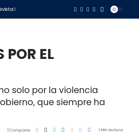
evista
 POR EL
o solo por la violencia
 gobierno, que siempre ha
1 Min lectura
Comparte