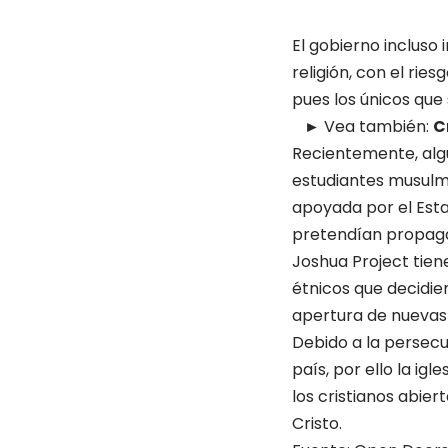
El gobierno incluso 
religión, con el rie
pues los únicos que
► Vea también:
C
Recientemente, alg
estudiantes musulm
apoyada por el Esta
pretendían propagar
Joshua Project tien
étnicos que decidier
apertura de nuevas i
Debido a la persecu
país, por ello la ig
los cristianos abie
Cristo.