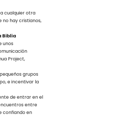
 a cualquier otra
e no hay cristianos,
 Biblia
e unos
comunicación
ua Project,
r pequeños grupos
o, e incentivar la
ente de entrar en el
 encuentros entre
fe confiando en