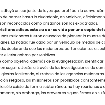
instituyó un conjunto de leyes que prohíben la conversión
sgo de perder hasta la ciudadanía, en Maldivas, oficialment
 son reconocidos como cristianos son los expatriados.
ristianos dispuestos a dar su vida por una copia de la
unos misioneros fueron acusados de planear la muerte d
anes. La noticia fue dada por un vehículo de medios de 
do, declarando que los misioneros, pertenecientes a Josh
 el cristianismo por Maldivas.
e como objetivo, además de la evangelización, identifica
on seguir a Jesús, a través de las investigaciones de camp
glesias facilitando, el trabajo de las agencias misioneras.
ción religiosa, los misioneros son prohibidos constantem
lesia sólo existe de forma subterránea, no hay reuniones o
rtamente, sin embargo, los creyentes siguen firmes en su 