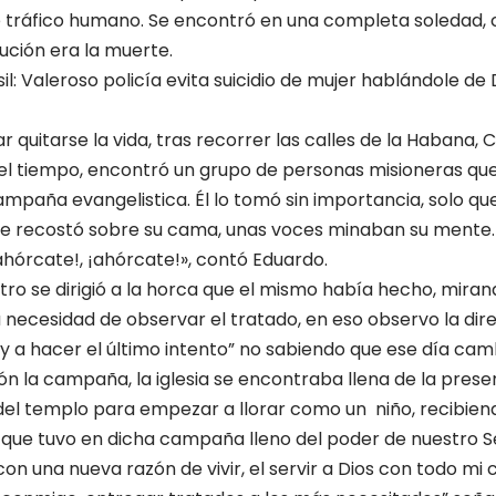
e tráfico humano. Se encontró en una completa soledad, 
ución era la muerte.
sil: Valeroso policía evita suicidio de mujer hablándole de 
r quitarse la vida, tras recorrer las calles de la Habana,
el tiempo, encontró un grupo de personas misioneras que
mpaña evangelistica. Él lo tomó sin importancia, solo que
, se recostó sobre su cama, unas voces minaban su mente. 
ahórcate!, ¡ahórcate!», contó Eduardo.
o se dirigió a la horca que el mismo había hecho, mira
a necesidad de observar el tratado, en eso observo la dir
y a hacer el último intento” no sabiendo que ese día camb
ción la campaña, la iglesia se encontraba llena de la pres
el templo para empezar a llorar como un niño, recibiend
 que tuvo en dicha campaña lleno del poder de nuestro S
on una nueva razón de vivir, el servir a Dios con todo mi 