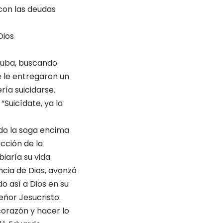
con las deudas
Dios
 Cuba, buscando
 le entregaron un
ría suicidarse.
“Suicídate, ya la
ndo la soga encima
ección de la
iaría su vida.
encia de Dios, avanzó
o así a Dios en su
eñor Jesucristo.
corazón y hacer lo