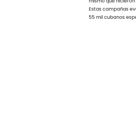
mismo que hicieron 
Estas campañas eva
55 mil cubanos espe