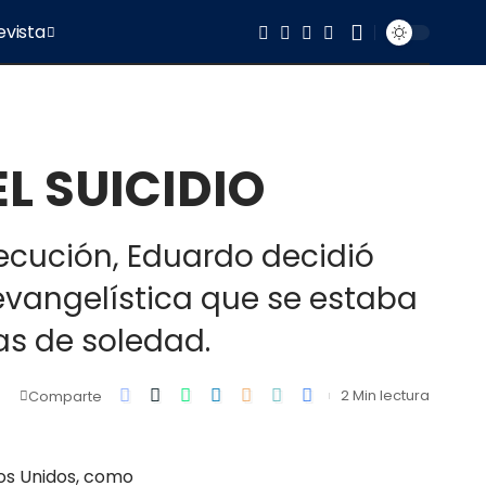
evista
L SUICIDIO
jecución, Eduardo decidió
evangelística que se estaba
as de soledad.
2 Min lectura
Comparte
dos Unidos, como