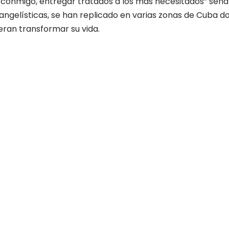
conmigo, entregar tratados a los más necesitados” seña
ngelísticas, se han replicado en varias zonas de Cuba d
ran transformar su vida.