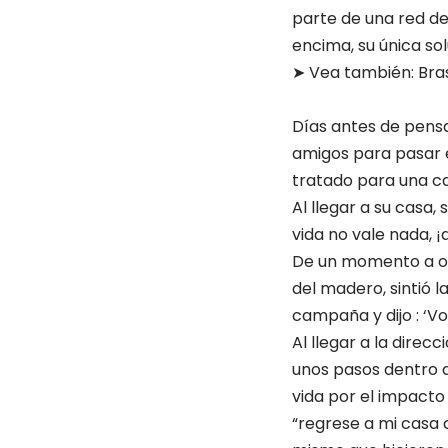
parte de una red d
encima, su única sol
➤ Vea también:
Bra
Días antes de pensa
amigos para pasar 
tratado para una ca
Al llegar a su casa
vida no vale nada, ¡
De un momento a otr
del madero, sintió l
campaña y dijo : ‘Vo
Al llegar a la direc
unos pasos dentro d
vida por el impacto
“regrese a mi casa c