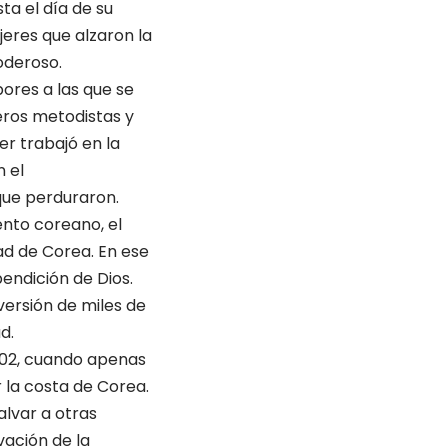
ta el día de su
eres que alzaron la
oderoso.
bores a las que se
eros metodistas y
r trabajó en la
 el
que perduraron.
nto coreano, el
ad de Corea. En ese
endición de Dios.
versión de miles de
d.
1902, cuando apenas
 la costa de Corea.
alvar a otras
ación de la