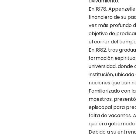
avivamiento.
En 1878, Appenzelle
financiero de su pa
vez más profundo de
objetivo de predica
el correr del tiemp
En 1882, tras gradua
formación espiritua
universidad, donde 
institución, ubicad
naciones que aún no
Familiarizado con l
maestros, presentó u
episcopal para pred
falta de vacantes. 
que era gobernado 
Debido a su entrenam