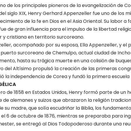
 de los principales pioneros de la evangelización de Co
 del siglo XIX, Henry Gerhard Appenzeller fue uno de los 
cimiento de la fe en Dios en el Asia Oriental. Su labor a f
ue de gran influencia para el impulso de la libertad relig
 y cristiana en territorio surcoreano.
eller, acompañado por su esposa, Ella Appenzeller, y el
 puerto surcoreano de Chemulpo, actual ciudad de Inchon,
ento, hasta su trágica muerte en una colisión de buques,
ervo del Altísimo propulsó la creación de las primeras con
ió la independencia de Corea y fundó la primera escuela 
GÉLICA
ero de 1858 en Estados Unidos, Henry formó parte de un 
 de alemanes y suizos que abrazaron la religión tradiciona
e su madre, que solía escudriñar la Biblia, los fundament
, el 6 de octubre de 1876, mientras se preparaba para ing
hester, se entregó al Dios Todopoderoso durante una reu