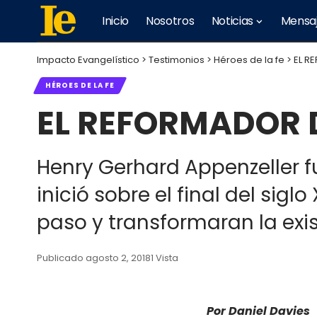
Inicio
Nosotros
Noticias
Mensa
Impacto Evangelístico
>
Testimonios
>
Héroes de la fe
>
EL R
HÉROES DE LA FE
EL REFORMADOR 
Henry Gerhard Appenzeller fu
inició sobre el final del sig
paso y transformaran la exi
Publicado agosto 2, 2018
1 Vista
Por Daniel Davies