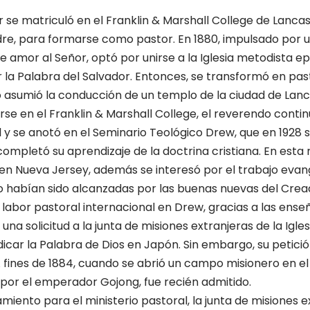
r se matriculó en el Franklin & Marshall College de Lanca
dre, para formarse como pastor. En 1880, impulsado por 
 amor al Señor, optó por unirse a la Iglesia metodista ep
r la Palabra del Salvador. Entonces, se transformó en pas
o asumió la conducción de un templo de la ciudad de Lanc
rse en el Franklin & Marshall College, el reverendo conti
l y se anotó en el Seminario Teológico Drew, que en 1928 
completó su aprendizaje de la doctrina cristiana. En esta
a en Nueva Jersey, además se interesó por el trabajo evan
 habían sido alcanzadas por las buenas nuevas del Crea
a labor pastoral internacional en Drew, gracias a las ens
na solicitud a la junta de misiones extranjeras de la Igle
icar la Palabra de Dios en Japón. Sin embargo, su petic
A fines de 1884, cuando se abrió un campo misionero en el
por el emperador Gojong, fue recién admitido.
iento para el ministerio pastoral, la junta de misiones e