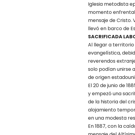
Iglesia metodista ep
momento enfrentaba 
mensaje de Cristo. V
llevó en barco de E
SACRIFICADA LAB
Al llegar a territor
evangelística, debi
reverendos extranjer
solo podían unirse 
de origen estadouni
El 20 de junio de 1
y empezó una sacri
de la historia del 
alojamiento temporal
en una modesta resi
En 1887, con la caíd
mensaje del Altísim