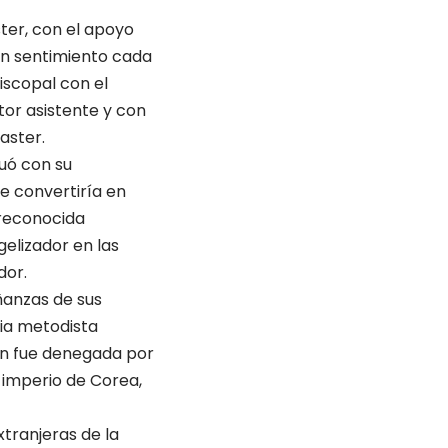
ster, con el apoyo
un sentimiento cada
iscopal con el
tor asistente y con
aster.
nuó con su
se convertiría en
 reconocida
gelizador en las
dor.
eñanzas de sus
sia metodista
ión fue denegada por
 imperio de Corea,
xtranjeras de la