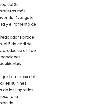
rea del Sur
misioneros más
avor del Evangelio,
iosa y el fomento de
 predicador Horace
 el 5 de abril de
 producida el 11 de
gregaciones
occidental.
hogar temeroso del
l, en su niñez
os de las Sagradas
resar a la
nión de