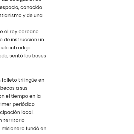
 espacio, conocido
stianismo y de una
ue el rey coreano
o de instrucción un
ulo introdujo
do, sentó las bases
folleto trilingüe en
 becas a sus
on el tiempo en la
rimer periódico
cipación local.
 territorio
l misionero fundó en