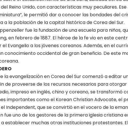
 del Reino Unido, con características muy peculiares. Ese
niatura”, le permitió dar a conocer las bondades del cri
da a la población de la capital histórica de Corea del Sur.
Appenzeller fue la fundación de una escuela para niños, q
g, en febrero de 1887. El héroe de la fe vio en este centr
el Evangelio a los jóvenes coreanos. Además, en el curríc
n conocimiento occidental de gran beneficio. De este mo
rcoreana.
DERO
de la evangelización en Corea del Sur comenzó a editar un 
fin de proveerse de los recursos necesarios para otorgar
edio, impreso en inglés, chino y coreano, se transformó c
es importantes como el Korean Christian Advocate, el p
 el Independent, que se convirtió en el vocero de la eman
fue uno de los gestores de la primera iglesia cristiana en
a establecer muchas otras instituciones protestantes. E