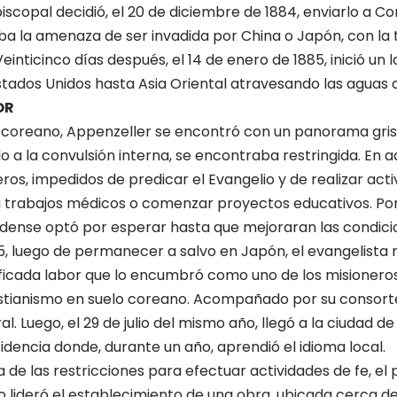
iscopal decidió, el 20 de diciembre de 1884, enviarlo a Co
la amenaza de ser invadida por China o Japón, con la ta
einticinco días después, el 14 de enero de 1885, inició un l
stados Unidos hasta Asia Oriental atravesando las aguas d
OR
io coreano, Appenzeller se encontró con un panorama gris:
do a la convulsión interna, se encontraba restringida. En 
os, impedidos de predicar el Evangelio y de realizar activ
a trabajos médicos o comenzar proyectos educativos. Por 
dense optó por esperar hasta que mejoraran las condicio
885, luego de permanecer a salvo en Japón, el evangelist
ficada labor que lo encumbró como uno de los misioner
cristianismo en suelo coreano. Acompañado por su consorte
. Luego, el 29 de julio del mismo año, llegó a la ciudad de
dencia donde, durante un año, aprendió el idioma local.
a de las restricciones para efectuar actividades de fe, el
o lideró el establecimiento de una obra, ubicada cerca d