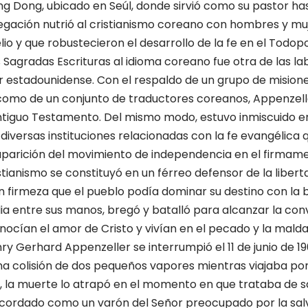
g Dong, ubicado en Seúl, donde sirvió como su pastor has
gación nutrió al cristianismo coreano con hombres y muj
io y que robustecieron el desarrollo de la fe en el Todop
 Sagradas Escrituras al idioma coreano fue otra de las la
 estadounidense. Con el respaldo de un grupo de mision
 como de un conjunto de traductores coreanos, Appenzelle
ntiguo Testamento. Del mismo modo, estuvo inmiscuido en
diversas instituciones relacionadas con la fe evangélica 
aparición del movimiento de independencia en el firmame
tianismo se constituyó en un férreo defensor de la libert
on firmeza que el pueblo podía dominar su destino con la b
blia entre sus manos, bregó y batalló para alcanzar la con
ocían el amor de Cristo y vivían en el pecado y la malda
nry Gerhard Appenzeller se interrumpió el 11 de junio de 
na colisión de dos pequeños vapores mientras viajaba por
, la muerte lo atrapó en el momento en que trataba de s
ecordado como un varón del Señor preocupado por la salv