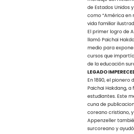
de Estados Unidos y
como “América en mi
vida familiar ilustra
El primer logro de 
llamó Paichai Hakdan
medio para exponer 
cursos que impartía
de la educación su
LEGADO IMPERECE
En 1890, el pionero 
Paichai Hakdang, a 
estudiantes. Este m
cuna de publicacion
coreano cristiano, y
Appenzeller también 
surcoreano y ayudó 