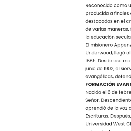
Reconocido como uno
producida a finales
destacados en el cre
de varias maneras, f
la educación secular
El misionero Appenz
Underwood, llegó al
1885. Desde ese mom
junio de 1902, el si
evangélicas, defend
FORMACIÓN EVAN
Nacido el 6 de febr
Señor. Descendiente
aprendió de la voz d
Escrituras. Después
Universidad West C