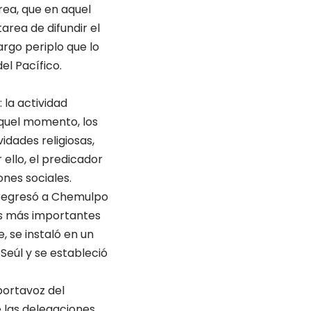
rea, que en aquel
rea de difundir el
argo periplo que lo
el Pacífico.
 la actividad
aquel momento, los
idades religiosas,
ello, el predicador
nes sociales.
a regresó a Chemulpo
os más importantes
, se instaló en un
 Seúl y se estableció
 portavoz del
e las delegaciones