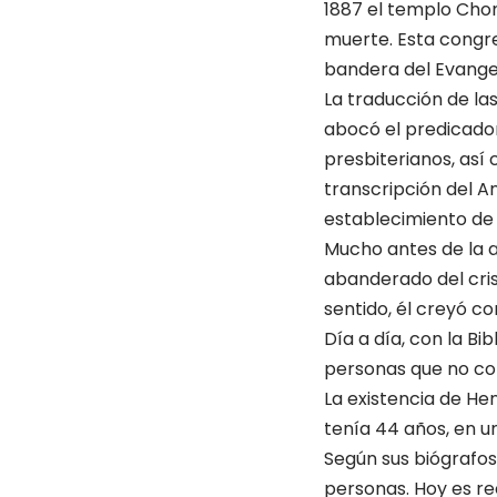
1887 el templo Chon
muerte. Esta congre
bandera del Evangel
La traducción de las
abocó el predicador
presbiterianos, así
transcripción del A
establecimiento de 
Mucho antes de la 
abanderado del cris
sentido, él creyó c
Día a día, con la Bi
personas que no con
La existencia de He
tenía 44 años, en u
Según sus biógrafos
personas. Hoy es r