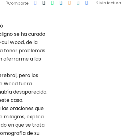
2 Min lectura
Comparte
ió
aligno se ha curado
Paul Wood, de la
ó a tener problemas
in aferrarme a las
rebral, pero los
ue Wood fuera
 había desaparecido.
este caso.
a las oraciones que
e milagros, explica
rdo en que se trata
tomografía de su