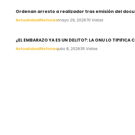
Ordenan arresto a realizador tras emisión del docu
Actualidad
Noticias
mayo 29, 2026
70 Vistas
¿EL EMBARAZO YA ES UN DELITO?: LA ONU LO TIPIFIC
Actualidad
Noticias
julio 8, 2026
35 Vistas