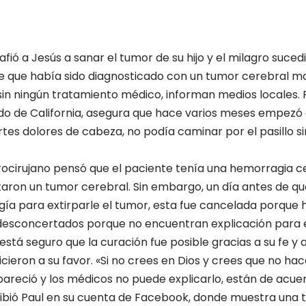
fió a Jesús a sanar el tumor de su hijo y el milagro suced
e que había sido diagnosticado con un tumor cerebral m
in ningún tratamiento médico, informan medios locales. 
ado de California, asegura que hace varios meses empez
rtes dolores de cabeza, no podía caminar por el pasillo s
rocirujano pensó que el paciente tenía una hemorragia ce
taron un tumor cerebral. Sin embargo, un día antes de q
gía para extirparle el tumor, esta fue cancelada porque
desconcertados porque no encuentran explicación para 
stá seguro que la curación fue posible gracias a su fe y 
ieron a su favor. «Si no crees en Dios y crees que no hac
pareció y los médicos no puede explicarlo, están de acue
ibió
Paul en su cuenta de Facebook, donde muestra una 