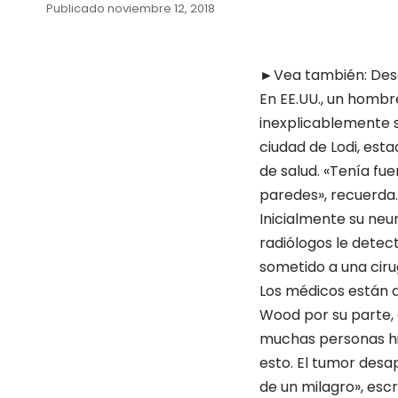
Publicado noviembre 12, 2018
►Vea también:
Desa
En EE.UU., un hombr
inexplicablemente s
ciudad de Lodi, est
de salud. «Tenía fue
paredes», recuerda.
Inicialmente su neu
radiólogos le detec
sometido a una ciru
Los médicos están 
Wood por su parte, e
muchas personas hic
esto. El tumor desa
de un milagro»,
escr