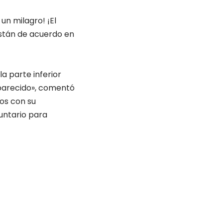
un milagro! ¡El
están de acuerdo en
la parte inferior
aparecido», comentó
os con su
untario para