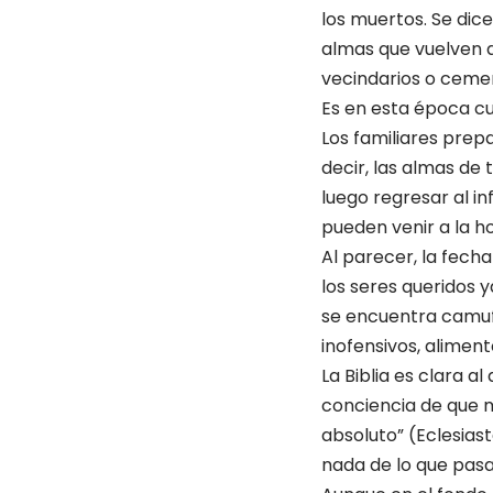
los muertos. Se dic
almas que vuelven a
vecindarios o cemen
Es en esta época c
Los familiares prep
decir, las almas de 
luego regresar al i
pueden venir a la h
Al parecer, la fech
los seres queridos y
se encuentra camuf
inofensivos, aliment
La Biblia es clara al
conciencia de que m
absoluto” (Eclesiast
nada de lo que pasa