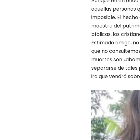
Aunque en el fondo 
aquellas personas q
imposible. El hech
maestra del patrimo
bíblicas, los cristi
Estimado amigo, no 
que no consultemos a
muertos son «abomin
separarse de tales 
ira que vendrá sobr