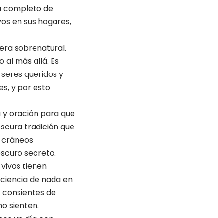
ía completo de
vos en sus hogares,
era sobrenatural.
 al más allá. Es
s seres queridos y
es, y por esto
 y oración para que
 oscura tradición que
n cráneos
oscuro secreto.
s vivos tienen
nciencia de nada en
n consientes de
no sienten.