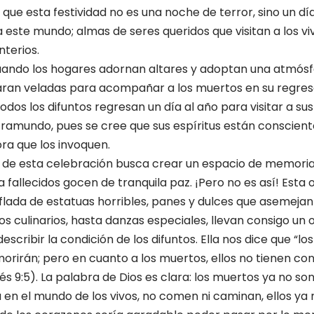
e que esta festividad no es una noche de terror, sino un d
 este mundo; almas de seres queridos que visitan a los vi
terios.
uando los hogares adornan altares y adoptan una atmósf
aran veladas para acompañar a los muertos en su regreso
todos los difuntos regresan un día al año para visitar a su
nframundo, pues se cree que sus espíritus están conscient
ora que los invoquen.
a de esta celebración busca crear un espacio de memoria
a fallecidos gocen de tranquila paz. ¡Pero no es así! Esta
lada de estatuas horribles, panes y dulces que asemeja
os culinarios, hasta danzas especiales, llevan consigo un 
 describir la condición de los difuntos. Ella nos dice que “lo
orirán; pero en cuanto a los muertos, ellos no tienen co
és 9:5). La palabra de Dios es clara: los muertos ya no so
 en el mundo de los vivos, no comen ni caminan, ellos ya 