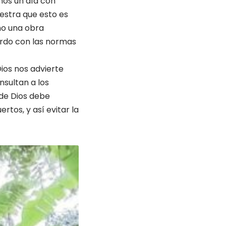
nos un día con
estra que esto es
mo una obra
erdo con las normas
Dios nos advierte
nsultan a los
 de Dios debe
tos, y así evitar la