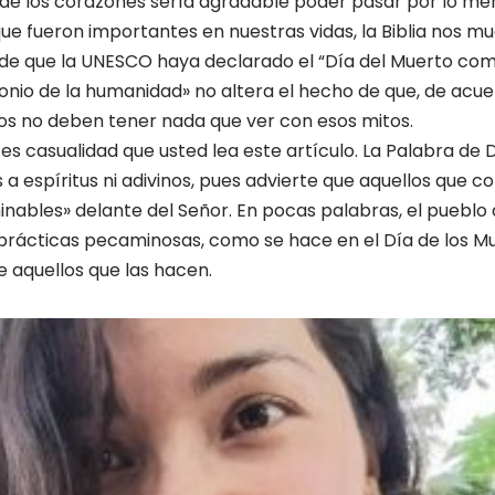
de los corazones sería agradable poder pasar por lo me
ue fueron importantes en nuestras vidas, la Biblia nos mu
o de que la UNESCO haya declarado el “Día del Muerto co
nio de la humanidad» no altera el hecho de que, de acu
anos no deben tener nada que ver con esos mitos.
es casualidad que usted lea este artículo. La Palabra de 
 espíritus ni adivinos, pues advierte que aquellos que co
ables» delante del Señor. En pocas palabras, el pueblo
prácticas pecaminosas, como se hace en el Día de los Muer
e aquellos que las hacen.