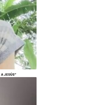
 A JESÚS”