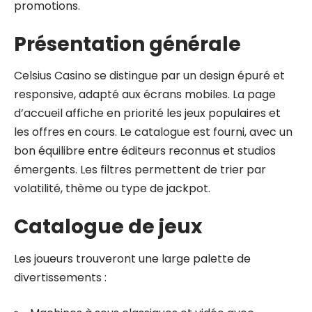
promotions.
Présentation générale
Celsius Casino se distingue par un design épuré et
responsive, adapté aux écrans mobiles. La page
d’accueil affiche en priorité les jeux populaires et
les offres en cours. Le catalogue est fourni, avec un
bon équilibre entre éditeurs reconnus et studios
émergents. Les filtres permettent de trier par
volatilité, thème ou type de jackpot.
Catalogue de jeux
Les joueurs trouveront une large palette de
divertissements :