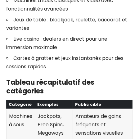
Machines à sous classiques et vidéo avec
fonctionnalités avancées
Jeux de table : blackjack, roulette, baccarat et
variantes
Live casino : dealers en direct pour une
immersion maximale
Cartes à gratter et jeux instantanés pour des
sessions rapides
Tableau récapitulatif des
catégories
Catégorie
Exemples
Public cible
Machines
Jackpots,
Amateurs de gains
à sous
Free Spins,
fréquents et
Megaways
sensations visuelles