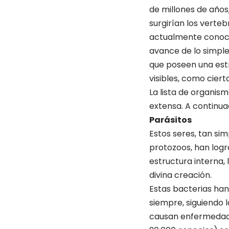
de millones de años
surgirían los verte
actualmente conoce
avance de lo simple
que poseen una est
visibles, como ciert
La lista de organis
extensa. A continua
Parásitos
Estos seres, tan si
protozoos, han logr
estructura interna,
divina creación.
Estas bacterias ha
siempre, siguiendo 
causan enfermedades