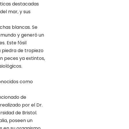
sticas destacadas
del mar, y sus
chas blancas. Se
al mundo y generó un
. Este fósil
a piedra de tropiezo
en peces ya extintos,
iológicos.
 conocidos como
uncionado de
ealizado por el Dr.
sidad de Bristol.
lia, poseen un
s en su organismo.