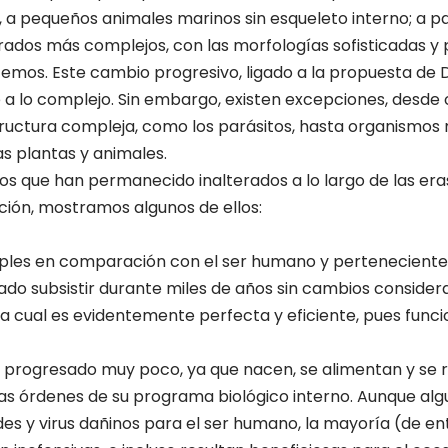
, a pequeños animales marinos sin esqueleto interno; a pa
brados más complejos, con las morfologías sofisticadas y
mos. Este cambio progresivo, ligado a la propuesta de D
 a lo complejo. Sin embargo, existen excepciones, desde
ructura compleja, como los parásitos, hasta organismos
as plantas y animales.
mos que han permanecido inalterados a lo largo de las er
ción, mostramos algunos de ellos:
mples en comparación con el ser humano y pertenecientes 
ado subsistir durante miles de años sin cambios consider
 la cual es evidentemente perfecta y eficiente, pues func
n progresado muy poco, ya que nacen, se alimentan y s
las órdenes de su programa biológico interno. Aunque alg
 y virus dañinos para el ser humano, la mayoría (de en