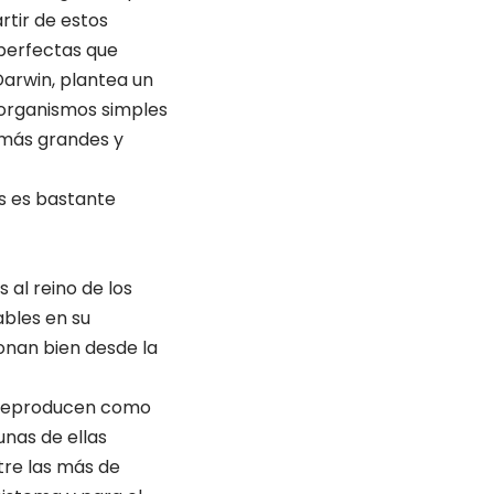
rtir de estos
 perfectas que
arwin, plantea un
 organismos simples
 más grandes y
as es bastante
al reino de los
ables en su
ionan bien desde la
e reproducen como
unas de ellas
tre las más de