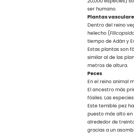
20,000 especies) son
ser humano.
Plantas vasculare
Dentro del reino ve
helecho (
Filicopsid
tiempo de Adán y E
Estas plantas son fó
similar al de las pl
metros de altura.
Peces
En el reino animal 
El ancestro más pri
fósiles. Las especie
Este temible pez ha
puesto más alto en 
alrededor de treint
gracias a un asomb