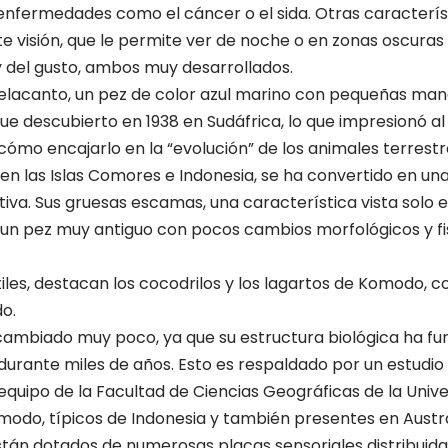
enfermedades como el cáncer o el sida. Otras caracterí
te visión, que le permite ver de noche o en zonas oscuras 
 y del gusto, ambos muy desarrollados.
elacanto, un pez de color azul marino con pequeñas man
 fue descubierto en 1938 en Sudáfrica, lo que impresionó 
ómo encajarlo en la “evolución” de los animales terrestres
 en las Islas Comores e Indonesia, se ha convertido en un
tiva. Sus gruesas escamas, una característica vista solo 
n pez muy antiguo con pocos cambios morfológicos y fis
tiles, destacan los cocodrilos y los lagartos de Komodo,
o.
cambiado muy poco, ya que su estructura biológica ha f
rante miles de años. Esto es respaldado por un estudio r
quipo de la Facultad de Ciencias Geográficas de la Univer
odo, típicos de Indonesia y también presentes en Austra
tán dotados de numerosas placas sensoriales distribuida