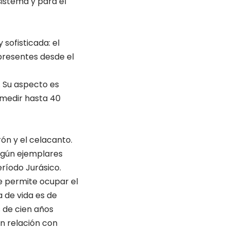
sistema y para el
sofisticada: el
presentes desde el
o. Su aspecto es
a medir hasta 40
ón y el celacanto.
egún ejemplares
eríodo Jurásico.
le permite ocupar el
 de vida es de
s de cien años
n relación con