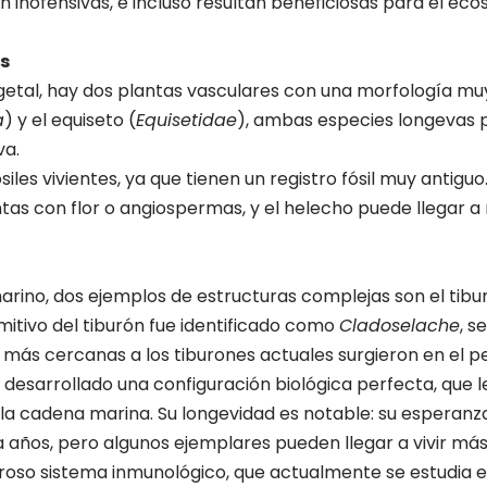
 inofensivas, e incluso resultan beneficiosas para el eco
s
getal, hay dos plantas vasculares con una morfología muy 
a
) y el equiseto (
Equisetidae
), ambas especies longevas 
va.
siles vivientes, ya que tienen un registro fósil muy antigu
antas con flor o angiospermas, y el helecho puede llegar 
marino, dos ejemplos de estructuras complejas son el tibur
mitivo del tiburón fue identificado como
Cladoselache
, s
s más cercanas a los tiburones actuales surgieron en el p
 desarrollado una configuración biológica perfecta, que 
la cadena marina. Su longevidad es notable: su esperanza
a años, pero algunos ejemplares pueden llegar a vivir má
roso sistema inmunológico, que actualmente se estudia e