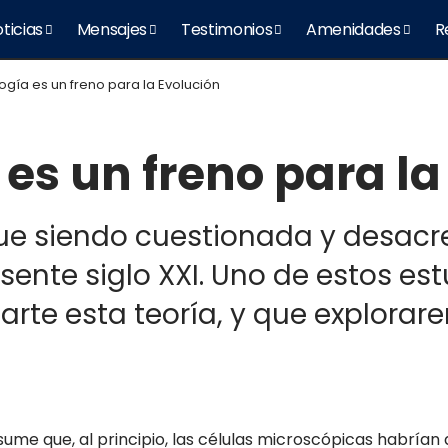
ticias
Mensajes
Testimonios
Amenidades
R
ogía es un freno para la Evolución
 es un freno para la
igue siendo cuestionada y desacr
esente siglo XXI. Uno de estos es
arte esta teoría, y que explorare
asume que, al principio, las células microscópicas habrían