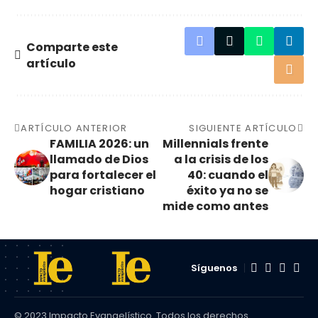
Comparte este
artículo
ARTÍCULO ANTERIOR
SIGUIENTE ARTÍCULO
FAMILIA 2026: un
Millennials frente
llamado de Dios
a la crisis de los
para fortalecer el
40: cuando el
hogar cristiano
éxito ya no se
mide como antes
Síguenos
© 2023 Impacto Evangelístico. Todos los derechos