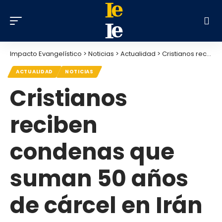
Impacto Evangelístico
>
Noticias
>
Actualidad
>
Cristianos reciben condenas que suman 50 años de cárcel en Irán por orar y distribuir Biblias
ACTUALIDAD
NOTICIAS
Cristianos
reciben
condenas que
suman 50 años
de cárcel en Irán