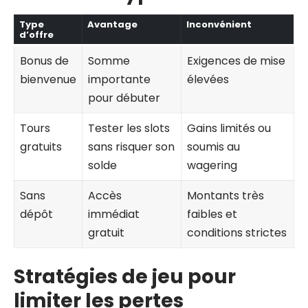
Type
Avantage
Inconvénient
d’offre
Bonus de
Somme
Exigences de mise
bienvenue
importante
élevées
pour débuter
Tours
Tester les slots
Gains limités ou
gratuits
sans risquer son
soumis au
solde
wagering
Sans
Accès
Montants très
dépôt
immédiat
faibles et
gratuit
conditions strictes
Stratégies de jeu pour
limiter les pertes