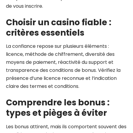
de vous inscrire.
Choisir un casino fiable :
critères essentiels
La confiance repose sur plusieurs éléments :
licence, méthode de chiffrement, diversité des
moyens de paiement, réactivité du support et
transparence des conditions de bonus. Vérifiez la
présence d’une licence reconnue et l’indication
claire des termes et conditions.
Comprendre les bonus :
types et pièges à éviter
Les bonus attirent, mais ils comportent souvent des