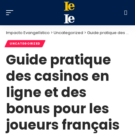
Impacto Evangelístico
>
Uncategorized
>
Guide pratique des casinos en ligne et des bonus pour les joueurs français
UNCATEGORIZED
Guide pratique
des casinos en
ligne et des
bonus pour les
joueurs français