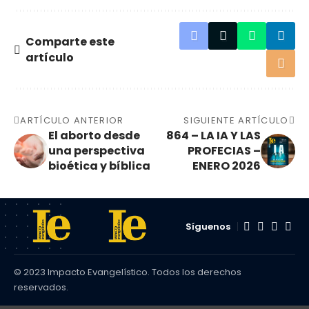
Comparte este
artículo
ARTÍCULO ANTERIOR
SIGUIENTE ARTÍCULO
El aborto desde
864 – LA IA Y LAS
una perspectiva
PROFECIAS –
bioética y bíblica
ENERO 2026
Síguenos
© 2023 Impacto Evangelístico. Todos los derechos
reservados.