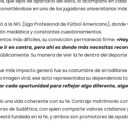
fe, que lejos de apartarlo del éxito, lo acompañó en cada
convirtiéndose en uno de los jugadores universitarios má
ó a la NFL (Liga Profesional de Fútbol Americano), dond
sión mediática y constantes cuestionamientos.
ntos más difíciles, su convicción permaneció firme.
«Hay
e ir en contra, pero ahí es donde más necesitas recor
públicamente. Su manera de vivir la fe dentro del deporte
que más impacto generó fue su costumbre de arrodillars
na imagen viral, ese acto representaba su dependencia tot
r cada oportunidad para reflejar algo diferente, alg
 una vida coherente con su fe. Contrajo matrimonio con
erso de Sudáfrica, con quien comparte valores cristianos y
ón está fundada en la fe, y ambos son promotores de ayuda