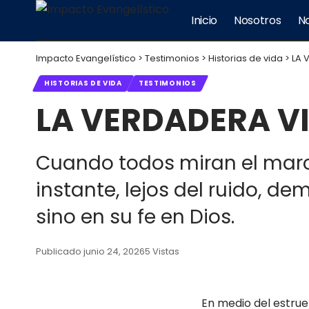
Inicio
Nosotros
No
Impacto Evangelístico
>
Testimonios
>
Historias de vida
>
LA 
HISTORIAS DE VIDA
TESTIMONIOS
LA VERDADERA VI
Cuando todos miran el marcad
instante, lejos del ruido, d
sino en su fe en Dios.
Publicado junio 24, 2026
5 Vistas
En medio del estruen