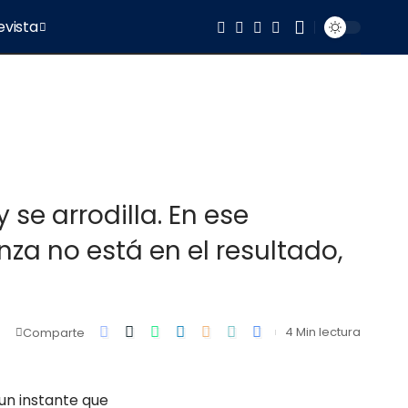
evista
se arrodilla. En ese
nza no está en el resultado,
4 Min lectura
Comparte
 un instante que