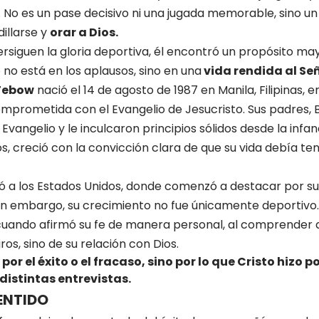
 No es un pase decisivo ni una jugada memorable, sino un 
dillarse y
orar a Dios.
siguen la gloria deportiva, él encontró un propósito may
 no está en los aplausos, sino en una
vida rendida al Señ
Tebow
nació el 14 de agosto de 1987 en Manila, Filipinas, 
omprometida con el Evangelio de Jesucristo. Sus padres,
 Evangelio y le inculcaron principios sólidos desde la infan
, creció con la convicción clara de que su vida debía te
ó a los Estados Unidos, donde comenzó a destacar por su
in embargo, su crecimiento no fue únicamente deportivo.
cuando afirmó su fe de manera personal, al comprender q
os, sino de su relación con Dios.
por el éxito o el fracaso, sino por lo que Cristo hizo p
istintas entrevistas.
ENTIDO