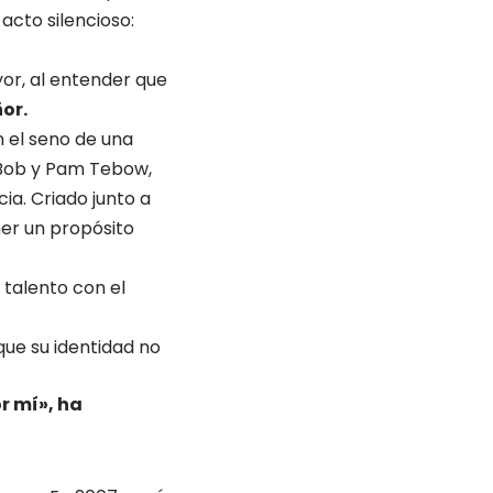
acto silencioso:
or, al entender que
or.
en el seno de una
 Bob y Pam Tebow,
cia. Criado junto a
ner un propósito
 talento con el
ue su identidad no
or mí», ha