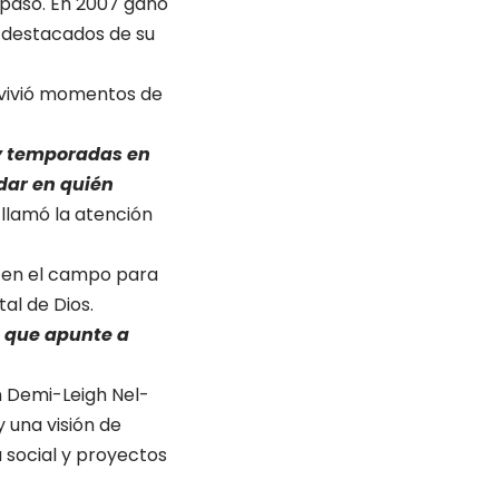
 paso. En 2007 ganó
s destacados de su
e vivió momentos de
 temporadas en
dar en quién
 llamó la atención
e en el campo para
al de Dios.
o que apunte a
 Demi-Leigh Nel-
 una visión de
 social y proyectos