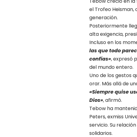
Tebow creció en la 
el Trofeo Heisman, 
generación.
Posteriormente lleg
alta exigencia, pre
Incluso en los mome
las que todo parec
confías»
, expresó 
del mundo entero.
Uno de los gestos 
orar. Más allá de u
«Siempre quise usa
Dios»
, afirmó.
Tebow ha mantenido
Peters, exmiss Univ
servicio. Su relaci
solidarios.