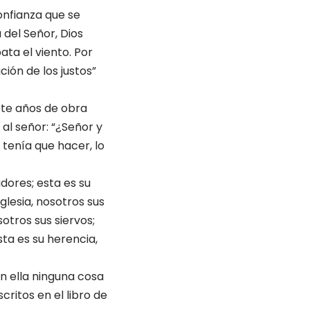
onfian­za que se
 del Señor, Dios
ta el viento. Por
ción de los justos”
ete años de obra
al señor: “¿Señor y
tenía que hacer, lo
dores; esta es su
lesia, no­sotros sus
­tros sus siervos;
esta es su herencia,
en ella ninguna cosa
ritos en el libro de