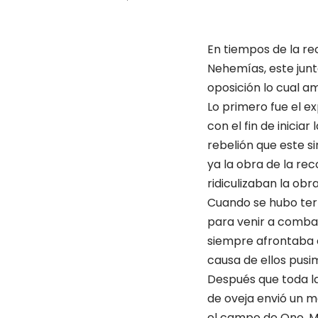
En tiempos de la rec
Nehemías, este junt
oposición lo cual a
Lo primero fue el e
con el fin de inicia
rebelión que este s
ya la obra de la re
ridiculizaban la obr
Cuando se hubo term
para venir a combat
siempre afrontaba c
causa de ellos pusi
Después que toda la
de oveja envió un m
el campo de Ono. M