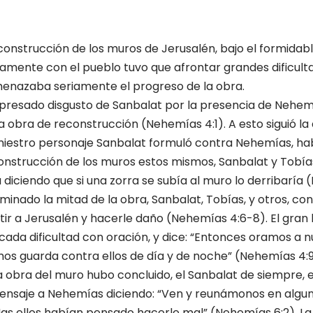
onstruc­ción de los muros de Jerusalén, bajo el formi­dabl
amente con el pueblo tuvo que afrontar grandes difi­cult
menazaba seriamente el progreso de la obra.
xpresado disgusto de Sanbalat por la presencia de Nehem
r la obra de recons­trucción (Nehemías 4:1). A esto siguió la
iniestro personaje Sanbalat formuló contra Nehemías, hab
construcción de los muros estos mismos, Sanbalat y Tobía
a diciendo que si una zorra se subía al muro lo derribaría (
inado la mitad de la obra, Sanbalat, Tobías, y otros, con
ir a Jerusalén y hacerle daño (Nehemías 4:6-8). El gran
ada dificultad con oración, y dice: “Entonces oramos a nu
mos guarda contra ellos de día y de noche” (Nehemías 4:9
 obra del muro hubo concluido, el Sanbalat de siempre, 
ensaje a Nehemías diciendo: “Ven y reunámonos en algun
as ellos habían pensado hacerle mal” (Nehemías 6:2). La