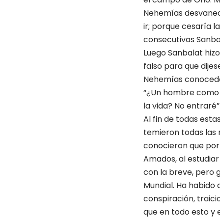
Nehemías desvaneció
ir; porque cesaría l
consecutivas Sanba
Luego Sanbalat hizo 
falso para que dije
Nehemías conocedor 
“¿Un hombre como yo
la vida? No entraré”
Al fin de todas est
temieron todas las 
conocieron que por 
Amados, al estudiar
con la breve, pero 
Mundial. Ha habido d
conspiración, traici
que en todo esto y