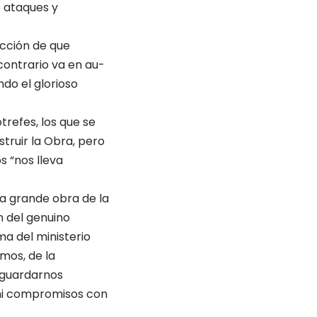
e ataques y
cción de que
contrario va en au­
do el glorioso
ótrefes, los que se
struir la Obra, pero
 “nos lleva
la grande obra de la
n del genuino
a del ministerio
­mos, de la
o guardarnos
 ni compromisos con