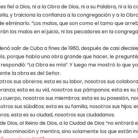
 fiel a Dios, ni a la Obra de Dios, ni a su Palabra, ni a la c
ella, y traiciona la confianza a la congregación y a la Obra
 eliminarlo. “Los malos, que son como el tamo que arreba
rán los malos en el juicio, ni los pecadores en la congrega
nó salir de Cuba a fines de 1960, después de casi diecisi
ís, porque había una obra grande que hacer, le pregunté 
respondió: “La Obra es mía”. Y luego me mostró lo que yo 
ente la obra es del Señor.
otros sus obreros; esta es su labor, nosotros sus colabora
branza; esta es su vid, nosotros sus pámpanos; esta es su Ig
u cuerpo, noso­tros sus miembros; esta es su posesión, noso
otros sus súbditos; esta es su familia, nosotros sus hijos; 
ros; esta es su ciudad, nosotros sus ciudadanos.
de Dios, al Reino de Dios, a la Ciudad de Dios “no entrará 
 abominación y mentira, sino solamente los que están insc