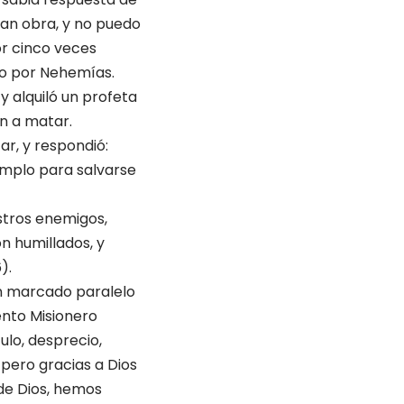
ran obra, y no puedo
or cinco veces
do por Nehemías.
y alquiló un profeta
n a ma­tar.
r, y respondió:
emplo para salvarse
stros ene­migos,
n humillados, y
).
 un marcado paralelo
n­to Misionero
ulo, desprecio,
 pero gracias a Dios
de Dios, hemos