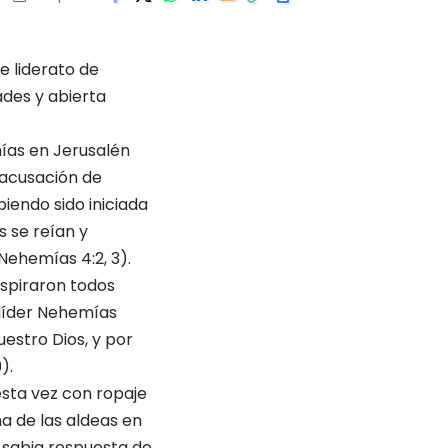
e liderato de
ades y abierta
ías en Je­rusalén
 acu­sación de
iendo sido iniciada
s se reían y
Ne­hemías 4:2, 3).
spiraron to­dos
 líder Nehemías
estro Dios, y por
).
esta vez con ropaje
a de las aldeas en
 sabia respuesta de