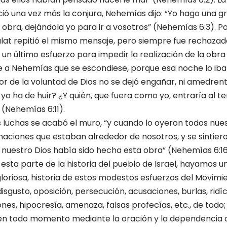
 una vez más la conjura, Nehemías dijo: “Yo hago una g
a obra, dejándola yo para ir a vosotros” (Nehemías 6:3). P
lat repitió el mismo mensaje, pero siempre fue rechaza­
un último esfuerzo para impedir la realización de la obra 
se a Nehemías que se escondiese, porque esa noche lo iba
de la voluntad de Dios no se dejó engañar, ni amedrenta
 ha de huir? ¿Y quién, que fuera como yo, entraría al t
 (Nehemías 6:11).
as luchas se acabó el muro, “y cuando lo oyeron todos nue
naciones que estaban alrededor de nosotros, y se sintiero
nuestro Dios había sido hecha esta obra” (Nehemías 6:16
 esta parte de la histo­ria del pueblo de Israel, hayamos
gloriosa, historia de estos modestos esfuerzos del Movimie
isgusto, oposición, persecución, acusaciones, burlas, ridíc
ones, hipocresía, amenaza, falsas profecías, etc., de todo;
 en todo momento mediante la oración y la depen­dencia 