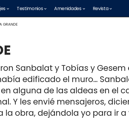
jes
Testimonios
Amenidades
Revista
A GRANDE
DE
yeron Sanbalat y Tobías y Gesem 
había edificado el muro… Sanba
en alguna de las aldeas en el c
. Y les envié mensajeros, dicie
a la obra, dejándola yo para ir a