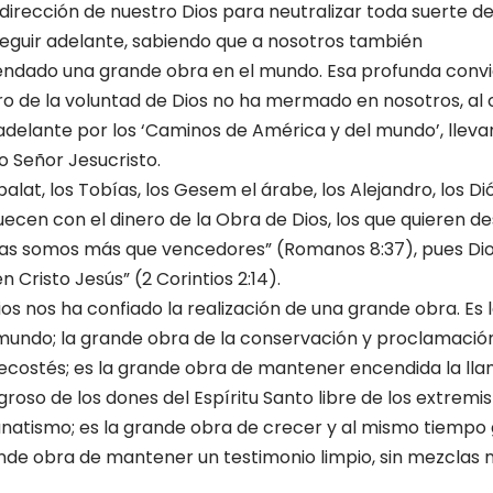
 di­rección de nuestro Dios para neutralizar toda suerte d
seguir adelante, sabiendo que a nosotros también
ndado una grande obra en el mundo. Esa profunda convi
o de la voluntad de Dios no ha mermado en nosotros, al 
delante por los ‘Caminos de América y del mundo’, llevan
o Señor Jesucristo.
alat, los Tobías, los Ge­sem el árabe, los Alejandro, los Di
ecen con el dinero de la Obra de Dios, los que quieren de
sas somos más que vencedores” (Romanos 8:37), pues Dios
n Cristo Jesús” (2 Corintios 2:14).
 nos ha confiado la realización de una grande obra. Es 
mundo; la gran­de obra de la conservación y proclamació
ecostés; es la grande obra de mantener encendida la llam
roso de los dones del Espíritu Santo libre de los extremis
fanatismo; es la grande obra de crecer y al mismo tiemp
ande obra de mantener un testimonio limpio, sin mezclas