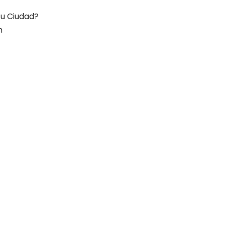
 su Ciudad?
n