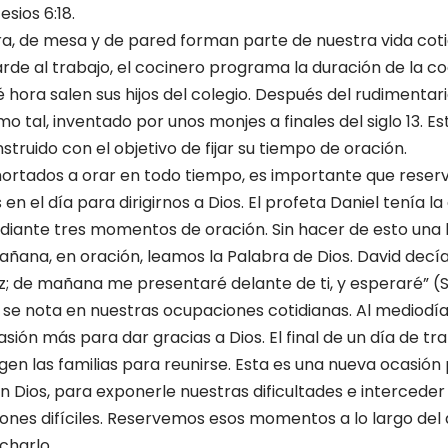
sios 6:18.
era, de mesa y de pared forman parte de nuestra vida coti
arde al trabajo, el cocinero programa la duración de la c
hora salen sus hijos del colegio. Después del rudimentari
mo tal, inventado por unos monjes a finales del siglo 13. E
truido con el objetivo de fijar su tiempo de oración.
xhortados a orar en todo tiempo, es importante que rese
n el día para dirigirnos a Dios. El profeta Daniel tenía 
diante tres momentos de oración. Sin hacer de esto una
mañana, en oración, leamos la Palabra de Dios. David decía
; de mañana me presentaré delante de ti, y esperaré” (S
s se nota en nuestras ocupaciones cotidianas. Al mediodía,
sión más para dar gracias a Dios. El final de un día de tr
 las familias para reunirse. Esta es una nueva ocasión
n Dios, para exponerle nuestras dificultades e interceder
ones difíciles. Reservemos esos momentos a lo largo del 
charlo.