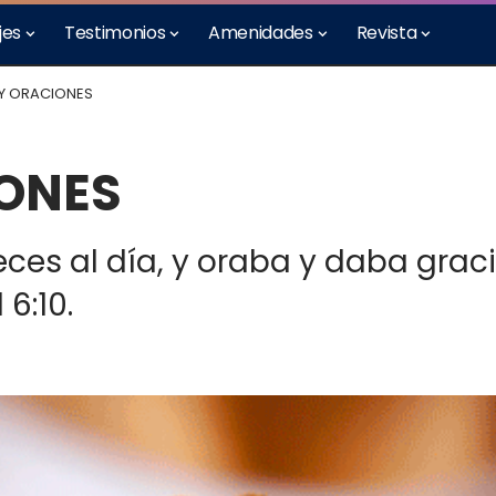
jes
Testimonios
Amenidades
Revista
 Y ORACIONES
IONES
veces al día, y oraba y daba gra
 6:10.