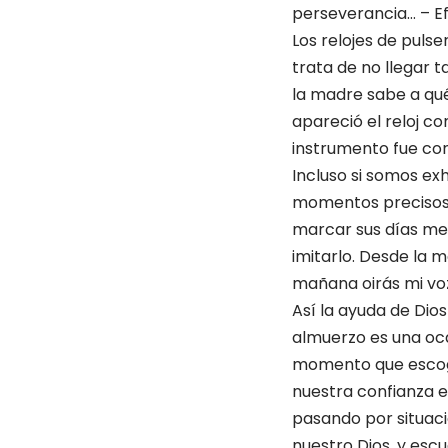
perseverancia… – Efe
Los relojes de puls
trata de no llegar t
la madre sabe a qué 
apareció el reloj co
instrumento fue cons
Incluso si somos e
momentos precisos e
marcar sus días me
imitarlo. Desde la 
mañana oirás mi voz
Así la ayuda de Dio
almuerzo es una oca
momento que escogen
nuestra confianza e
pasando por situaci
nuestro Dios, y escu