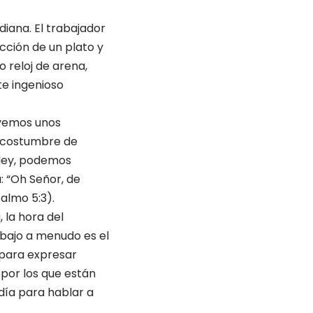
diana. El trabajador
occión de un plato y
o reloj de arena,
ste ingenioso
rvemos unos
la costumbre de
 ley, podemos
: “Oh Señor, de
almo 5:3).
 la hora del
abajo a menudo es el
 para expresar
 por los que están
día para hablar a