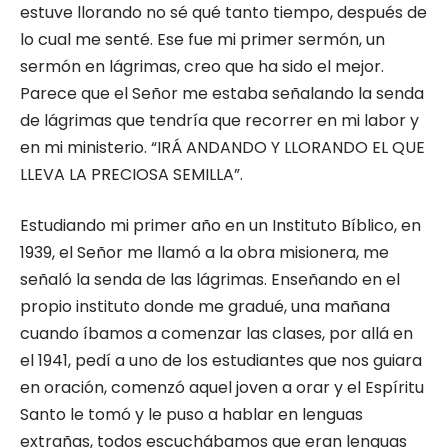
estuve llorando no sé qué tanto tiempo, después de
lo cual me senté. Ese fue mi primer sermón, un
sermón en lágri­mas, creo que ha sido el mejor.
Parece que el Señor me estaba señalando la senda
de lágrimas que tendría que recorrer en mi la­bor y
en mi ministerio. “IRÁ ANDANDO Y LLORANDO EL QUE
LLEVA LA PRECIO­SA SEMILLA”.
Estudiando mi primer año en un Insti­tuto Bíblico, en
1939, el Señor me llamó a la obra misionera, me
señaló la senda de las lágrimas. Enseñando en el
propio institu­to donde me gradué, una mañana
cuando íbamos a comenzar las clases, por allá en
el 1941, pedí a uno de los estudiantes que nos guiara
en oración, comenzó aquel jo­ven a orar y el Espíritu
Santo le tomó y le puso a hablar en lenguas
extrañas, todos escuchábamos que eran lenguas