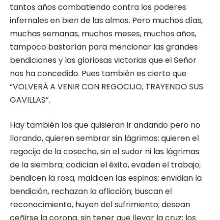
tantos años combatiendo contra los poderes
infernales en bien de las almas. Pero muchos días,
muchas semanas, mu­chos meses, muchos años,
tampoco basta­rían para mencionar las grandes
bendicio­nes y las gloriosas victorias que el Señor
nos ha concedido. Pues también es cierto que
“VOLVERÁ A VENIR CON REGOCI­JO, TRAYENDO SUS
GAVILLAS”.
Hay también los que quisieran ir an­dando pero no
llorando, quieren sembrar sin lágrimas; quieren el
regocijo de la co­secha, sin el sudor ni las lágrimas
de la siembra; codician el éxito, evaden el traba­jo;
bendicen la rosa, maldicen las espinas; envidian la
bendición, rechazan la aflic­ción; buscan el
reconocimiento, huyen del sufrimiento; desean
ceñirse la corona, sin tener que llevar la cruz; los