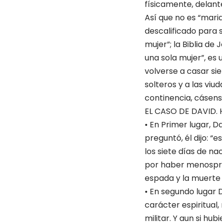
físicamente, delante
Así que no es “marid
descalificado para 
mujer”; la Biblia de
una sola mujer”, es 
volverse a casar sie
solteros y a las vi
continencia, cásense”
EL CASO DE DAVID. H
• En Primer lugar, 
preguntó, él dijo: “
los siete días de na
por haber menosprec
espada y la muerte 
• En segundo lugar D
carácter espiritual, 
militar. Y aun si h