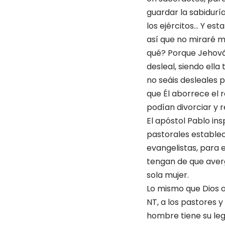
guardar la sabidurí
los ejércitos… Y est
así que no miraré m
qué? Porque Jehová h
desleal, siendo ella
no seáis desleales 
que Él aborrece el r
podían divorciar y 
El apóstol Pablo ins
pastorales establece
evangelistas, para e
tengan de que aver
sola mujer.
Lo mismo que Dios ap
NT, a los pastores y
hombre tiene su le