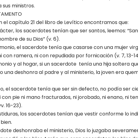
sus ministros.
STAMENTO
el capítulo 21 del libro de Levítico encontramos que:
ácter, los sacerdotes tenían que ser santos, leemos: “San
ombre de su Dios” (v. 6).
imonio, el sacerdote tenía que casarse con una mujer vir
i con ramera, ni con repudiada por fornicación (v. 7, 13-14
imonio y al hogar, si un sacerdote tenía una hija soltera 
to una deshonra al padre y al ministerio, la joven era que
co, el sacerdote tenía que ser sin defecto, no podía ser cieg
i con pie ni mano fracturados, ni jorobado, ni enano, ni ten
v. 16-23).
stiduras, los sacerdotes tenían que vestir conforme lo ind
bien.
ote deshonraba el ministerio, Dios lo juzgaba severame