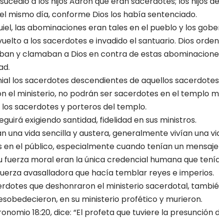
sucedió a los hijos Aarón que eran sacerdotes; los hijos de
el mismo día, conforme Dios los había sentenciado.
iel, las abominaciones eran tales en el pueblo y los gob
elto a los sacerdotes e invadido el santuario. Dios orde
aban y clamaban a Dios en contra de estas abominaciones
ad.
nial los sacerdotes descendientes de aquellos sacerdote
 el ministerio, no podrán ser sacerdotes en el templo mi
los sacerdotes y porteros del templo.
seguirá exigiendo santidad, fidelidad en sus ministros.
n una vida sencilla y austera, generalmente vivían una v
tos en el público, especialmente cuando tenían un mensaje
su fuerza moral eran la única credencial humana que tenía
a fuerza avasalladora que hacía temblar reyes e imperios.
rdotes que deshonraron el ministerio sacerdotal, tambi
sobedecieron, en su ministerio profético y murieron.
ronomio 18:20, dice: “El profeta que tuviere la presunción