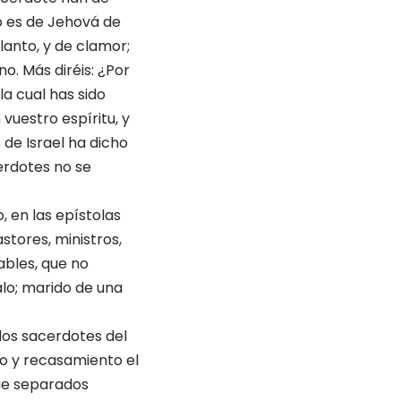
o es de Jehová de
llanto, y de clamor;
o. Más diréis: ¿Por
la cual has sido
vuestro espíritu, y
 de Israel ha dicho
cerdotes no se
, en las epístolas
stores, ministros,
hables, que no
lo; marido de una
 los sacerdotes del
cio y recasamiento el
ue separados