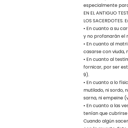
especialmente para 
EN EL ANTIGUO TE
LOS SACERDOTES. En 
• En cuanto a su car
y no profanarán el n
• En cuanto al matr
casarse con viuda, n
• En cuanto al test
fornicar, por ser es
9).
• En cuanto a lo físi
mutilado, ni sordo, n
sarna, ni empeine (v
• En cuanto a las ve
tenían que cubrirse 
Cuando algún sacerd