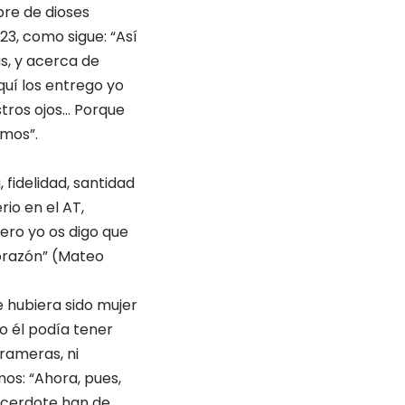
re de dioses
23, como sigue: “Así
as, y acerca de
quí los entrego yo
tros ojos… Porque
imos”.
 fidelidad, santidad
rio en el AT,
Pero yo os digo que
corazón” (Mateo
 hubiera sido mujer
o él podía tener
 rameras, ni
mos: “Ahora, pues,
acerdote han de