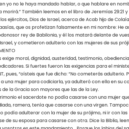
ien yo no le haya mandado hablar, o que hablare en nomb
ta morirá.” También leemos en el libro de Jeremías 29:21 y 
os ejércitos, Dios de Israel, acerca de Acab hijo de Colaí
aasías, que os profetizan falsamente en mi nombre: He a
nosor rey de Babilonia, y él los matará delante de vues
srael, y cometieron adulterio con las mujeres de sus prój
AMENTO
exige moral, dignidad, austeridad, testimonio, obediencia,
edicadores. Si fuertes fueron las exigencias para el ministe
, pues, “oísteis que fue dicho: “No cometerás adulterio. 
 a una mujer para codiciarla, ya adulteró con ella en su 
 de la Gracia son mayores que las de la Ley.
rimonio el sacerdote no podía casarse con una mujer que
udiada, ramera, tenía que casarse con una virgen. Tampoc
 podía adulterar con la mujer de su prójimo, ni ir con las
se de su esposa para casarse con otra. Dice la Biblia, lee
a vosotros es este mandamiento… Porque los labios del s