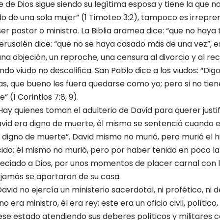
 de Dios sigue siendo su legítima esposa y tiene la que no
o de una sola mujer” (1 Timoteo 3:2), tampoco es irrepren
ser pastor o ministro. La Biblia aramea dice: “que no haya
 Jerusalén dice: “que no se haya casado más de una vez”, 
una objeción, un reproche, una censura al divorcio y al r
ndo viudo no descalifica. San Pablo dice a los viudos: “Digo,
udas, que bueno les fuera quedarse como yo; pero si no tie
 (1 Corintios 7:8, 9).
ay quienes toman el adulterio de David para querer justifi
David era digno de muerte, él mismo se sentenció cuando e
es digno de muerte”. David mismo no murió, pero murió el hi
cido; él mismo no murió, pero por haber tenido en poco la
iado a Dios, por unos momentos de placer carnal con la
jamás se apartaron de su casa.
avid no ejercía un ministerio sacerdotal, ni profético, ni 
no era ministro, él era rey; este era un oficio civil, político
ubiese estado atendiendo sus deberes políticos y militares