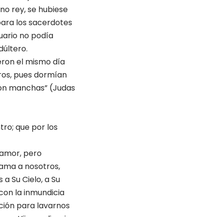
no rey, se hubiese
para los sacerdotes
tuario no podía
últero.
ieron el mismo día
eros, pues dormían
 son manchas” (Judas
tro; que por los
 amor, pero
s ama a nosotros,
 a Su Cielo, a Su
 con la inmundicia
nción para lavarnos