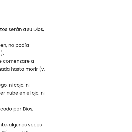
tos serán a su Dios,
gen, no podía
).
que comenzare a
mada hasta morir (v.
o, ni cojo, ni
er nube en el ojo, ni
icado por Dios,
nte, algunas veces