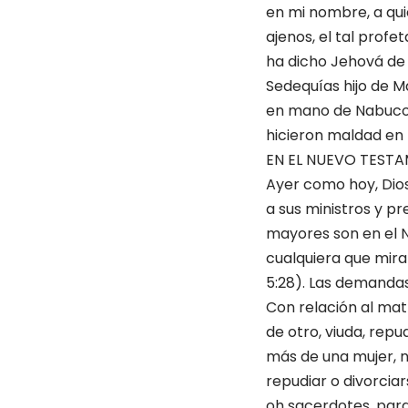
en mi nombre, a qu
ajenos, el tal profe
ha dicho Jehová de l
Sedequías hijo de M
en mano de Nabucodo
hicieron maldad en I
EN EL NUEVO TEST
Ayer como hoy, Dios 
a sus ministros y pr
mayores son en el NT
cualquiera que mira
5:28). Las demandas
Con relación al mat
de otro, viuda, rep
más de una mujer, no
repudiar o divorciar
oh sacerdotes, par