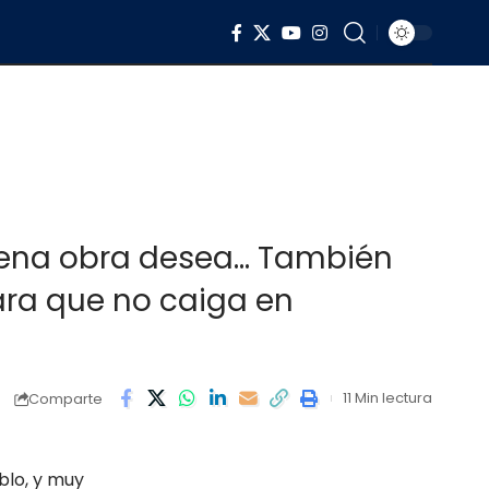
buena obra desea... También
ara que no caiga en
11 Min lectura
Comparte
blo, y muy