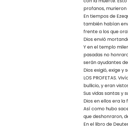
con la muerte. Esto 
profanos, murieron 
En tiempos de Ezequ
también habían envu
frente a los que or
Dios envió mortand
Y en el templo mile
pasadas no honraron
serán ayudantes de 
Dios exigió, exige y 
LOS PROFETAS. Vivía
bullicio, y eran vis
Sus vidas santas y 
Dios en ellos era l
Así como hubo sace
que deshonraron, de
En el libro de Deute