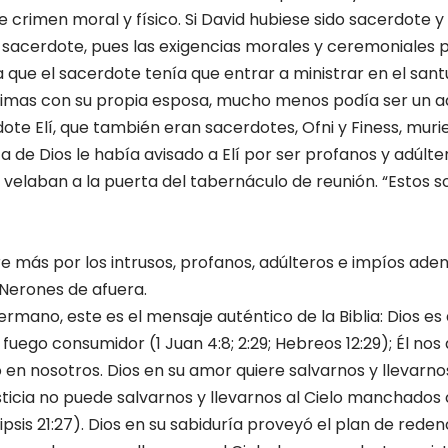
crimen moral y físico. Si David hubiese sido sacerdote y 
sacerdote, pues las exigencias morales y ceremoniales 
ía que el sacerdote tenía que entrar a ministrar en el san
timas con su propia esposa, mucho menos podía ser un ad
rdote Elí, que también eran sacerdotes, Ofni y Finess, mur
 de Dios le había avisado a Elí por ser profanos y adúlt
 velaban a la puerta del tabernáculo de reunión. “Estos
e más por los intrusos, profanos, adúlteros e impíos aden
Nerones de afuera.
rmano, este es el mensaje auténtico de la Biblia: Dios es
 fuego consumidor (1 Juan 4:8; 2:29; Hebreos 12:29); Él no
en nosotros. Dios en su amor quiere salvarnos y llevarnos
usticia no puede salvarnos y llevarnos al Cielo manchados
psis 21:27). Dios en su sabiduría proveyó el plan de rede