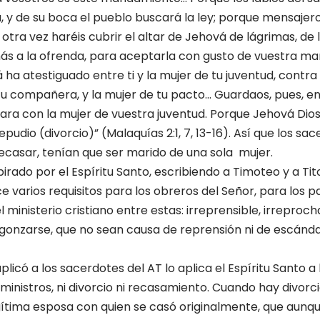
a, y de su boca el pueblo buscará la ley; porque mensajer
a otra vez haréis cubrir el altar de Jehová de lágrimas, de 
ás a la ofrenda, para aceptarla con gusto de vuestra man
a atestiguado entre ti y la mujer de tu juventud, contra 
 tu compañera, y la mujer de tu pacto… Guardaos, pues, en 
para con la mujer de vuestra juventud. Porque Jehová Dios
epudio (divorcio)” (Malaquías 2:1, 7, 13-16). Así que los sa
recasar, tenían que ser marido de una sola mujer.
pirado por el Espíritu Santo, escribiendo a Timoteo y a Tito
 varios requisitos para los obreros del Señor, para los pa
l ministerio cristiano entre estas: irreprensible, irreproc
gonzarse, que no sean causa de reprensión ni de escánda
licó a los sacerdotes del AT lo aplica el Espíritu Santo a
 ministros, ni divorcio ni recasamiento. Cuando hay divor
gítima esposa con quien se casó originalmente, que aunq