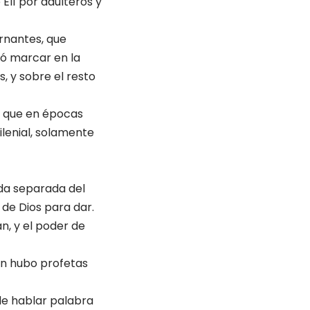
 Elí por adúlteros y
ernantes, que
nó marcar en la
, y sobre el resto
s que en épocas
lenial, solamente
ida separada del
 de Dios para dar.
n, y el poder de
én hubo profetas
 de hablar palabra