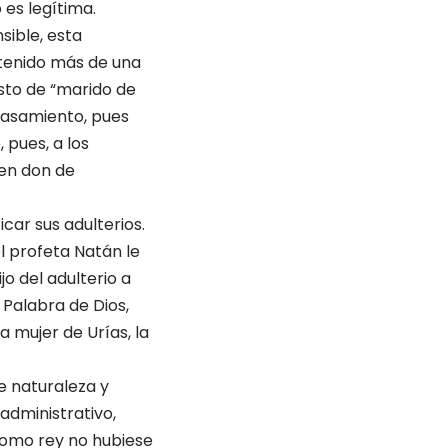
 es legítima.
sible, esta
 tenido más de una
esto de “marido de
ecasamiento, pues
 pues, a los
nen don de
car sus adulterios.
l profeta Natán le
jo del adulterio a
 Palabra de Dios,
 mujer de Urías, la
de naturaleza y
, administrativo,
 como rey no hubiese