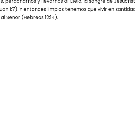
 perdonarnos y llevarnos al Cielo, la sangre de Jesucristo
uan 1:7). Y entonces limpios tenemos que vivir en santidad
al Señor (Hebreos 12:14).