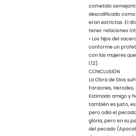
cometido semejante 
descalificado como 
eran estrictas. El d
tener relaciones ín
• Los hijos del sace
conforme un profeta
con las mujeres que
1:12).
CONCLUSIÓN
La Obra de Dios sufr
Faraones, Herodes, 
Estimado amigo y he
también es justo, es
pero odia el pecado 
gloria, pero en su j
del pecado (Apocali