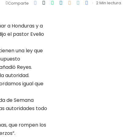
2 Min lectura
Comparte
ar a Honduras y a
jo el pastor Evelio
tienen una ley que
 supuesto
 añadió Reyes.
la autoridad.
bordamos igual que
rada de Semana
las autoridades todo
mas, que rompen los
erzos”.