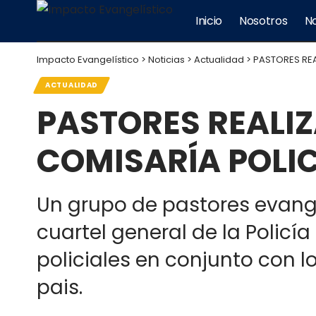
Inicio
Nosotros
No
Impacto Evangelístico
>
Noticias
>
Actualidad
>
PASTORES RE
ACTUALIDAD
PASTORES REALI
COMISARÍA POLI
Un grupo de pastores evangé
cuartel general de la Policí
policiales en conjunto con lo
pais.