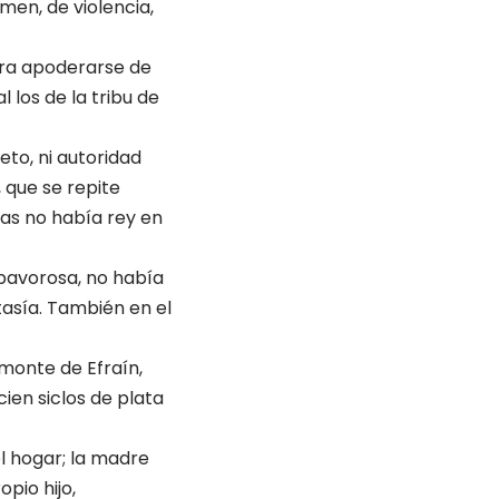
imen, de violencia,
ara apoderarse de
los de la tribu de
eto, ni autoridad
 que se repite
días no había rey en
, pavorosa, no había
tasía. También en el
 monte de Efraín,
cien siclos de plata
l hogar; la madre
pio hijo,