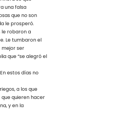
a una falsa
cosas que no son
da le prosperó.
, le robaron a
te. Le tumbaron el
s mejor ser
lia que “se alegró el
“En estos días no
iegos, a los que
s que quieren hacer
na, y en la