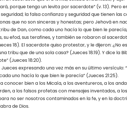
á, porque tengo un levita por sacerdote” (v. 13). Pero er
 seguridad; la falsa confianza y seguridad que tienen las 
rsonas que no son sinceras y honestas; pero Jehová en na
 tribu de Dan, como cada uno hacía lo que bien le parecía
, su efod, sus terafines, y también se robaron al sacerdo
eces 18). El sacerdote quiso protestar, y le dijeron: ¿No e
a tribu que de una sola casa? (Jueces 18:19). Y dice la Bib
te” (Jueces 18:20).
de Jueces expresando una vez más en su último versículo: 
 cada uno hacía lo que bien le parecía” (Jueces 21:25).
 conocer bien a los Micaía, a los aventureros, a los andar
orden, a los falsos profetas con mensajes inventados, a lo
para no ser nosotros contaminados en la fe, y en la doctri
labra de Dios.