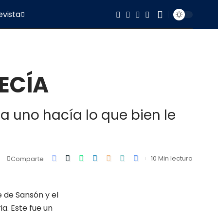
evista
ECÍA
ada uno hacía lo que bien le
10 Min lectura
Comparte
e de Sansón y el
ia. Este fue un