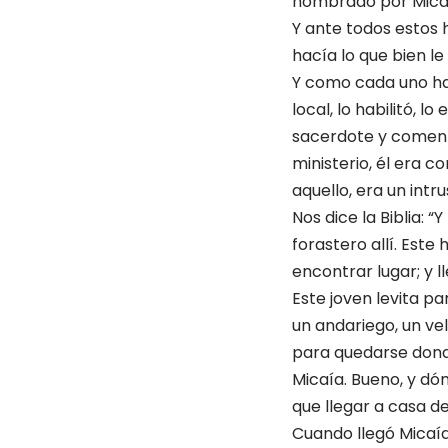
nombrado por Micaía
Y ante todos estos h
hacía lo que bien le 
Y como cada uno hac
local, lo habilitó, 
sacerdote y comenzó 
ministerio, él era 
aquello, era un intr
Nos dice la Biblia: “
forastero allí. Este
encontrar lugar; y l
Este joven levita pa
un andariego, un ve
para quedarse donde 
Micaía. Bueno, y dó
que llegar a casa d
Cuando llegó Micaía