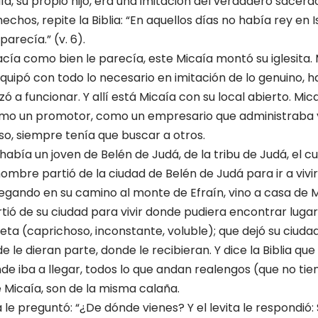
, su propio hijo, era una imitación del verdadero sacerd
echos, repite la Biblia: “En aquellos días no había rey en 
parecía.” (v. 6).
ía como bien le parecía, este Micaía montó su iglesita.
lo equipó con todo lo necesario en imitación de lo genuino,
a funcionar. Y allí está Micaía con su local abierto. Mic
como un promotor, como un empresario que administraba 
uso, siempre tenía que buscar a otros.
Y había un joven de Belén de Judá, de la tribu de Judá, el cua
 hombre partió de la ciudad de Belén de Judá para ir a viv
legando en su camino al monte de Efraín, vino a casa de M
rtió de su ciudad para vivir donde pudiera encontrar lugar
leta (caprichoso, inconstante, voluble); que dejó su ciuda
le dieran parte, donde le recibieran. Y dice la Biblia que
nde iba a llegar, todos lo que andan realengos (que no ti
e Micaía, son de la misma calaña.
 le preguntó: “¿De dónde vienes? Y el levita le respondió: