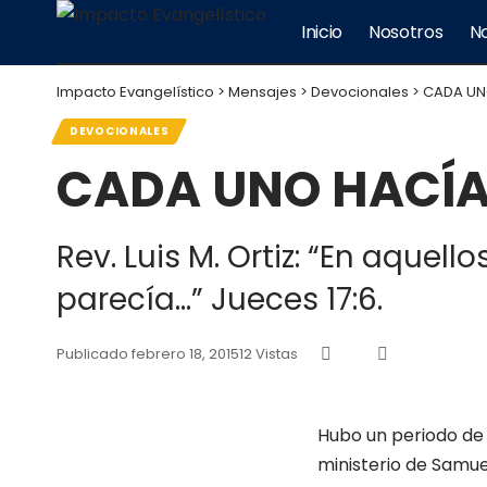
Inicio
Nosotros
No
Impacto Evangelístico
>
Mensajes
>
Devocionales
>
CADA UNO
DEVOCIONALES
CADA UNO HACÍA 
Rev. Luis M. Ortiz: “En aquel
parecía…” Jueces 17:6.
Publicado febrero 18, 2015
12 Vistas
Hubo un periodo de t
ministerio de Samuel