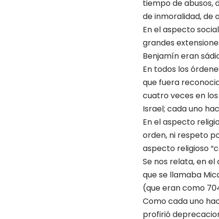
tiempo de abusos, de
de inmoralidad, de a
En el aspecto socia
grandes extensiones
Benjamín eran sádic
En todos los órdenes
que fuera reconocida
cuatro veces en los 
Israel; cada uno hac
En el aspecto religi
orden, ni respeto po
aspecto religioso “c
Se nos relata, en el
que se llamaba Micaí
(que eran como 704
Como cada uno hacía
profirió deprecacion