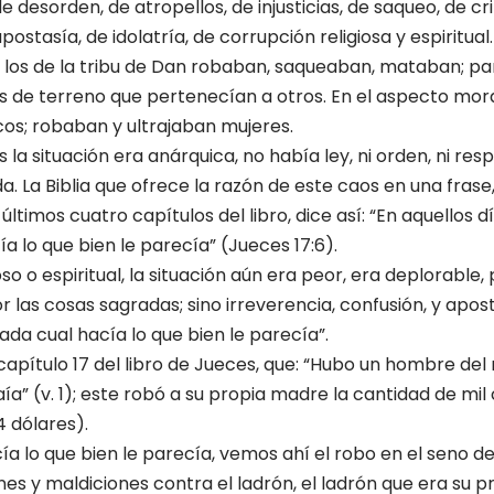
 desorden, de atropellos, de injusticias, de saqueo, de cr
postasía, de idolatría, de corrupción religiosa y espiritual.
l los de la tribu de Dan robaban, saqueaban, mataban; p
 de terreno que pertenecían a otros. En el aspecto moral 
os; robaban y ultrajaban mujeres.
 la situación era anárquica, no había ley, ni orden, ni resp
. La Biblia que ofrece la razón de este caos en una frase,
últimos cuatro capítulos del libro, dice así: “En aquellos 
ía lo que bien le parecía” (Jueces 17:6).
oso o espiritual, la situación aún era peor, era deplorable
r las cosas sagradas; sino irreverencia, confusión, y apos
ada cual hacía lo que bien le parecía”.
 capítulo 17 del libro de Jueces, que: “Hubo un hombre del
a” (v. 1); este robó a su propia madre la cantidad de mil 
 dólares).
 lo que bien le parecía, vemos ahí el robo en el seno de
es y maldiciones contra el ladrón, el ladrón que era su pro