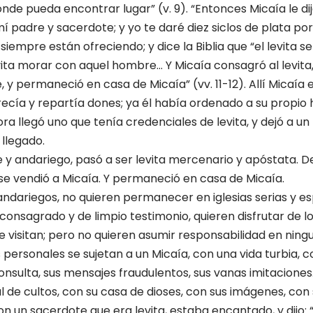
donde pueda encontrar lugar” (v. 9). “Entonces Micaía le d
í padre y sacerdote; y yo te daré diez siclos de plata por
siempre están ofreciendo; y dice la Biblia que “el levita se 
vita morar con aquel hombre… Y Micaía consagró al levita,
 y permaneció en casa de Micaía” (vv. 11-12). Allí Micaía 
frecía y repartía dones; ya él había ordenado a su propio
a llegó uno que tenía credenciales de levita, y dejó a un l
 llegado.
 y andariego, pasó a ser levita mercenario y apóstata. D
y se vendió a Micaía. Y permaneció en casa de Micaía.
andariegos, no quieren permanecer en iglesias serias y esp
consagrado y de limpio testimonio, quieren disfrutar de lo
ue visitan; pero no quieren asumir responsabilidad en ningu
 personales se sujetan a un Micaía, con una vida turbia, 
onsulta, sus mensajes fraudulentos, sus vanas imitaciones
l de cultos, con su casa de dioses, con sus imágenes, con 
on un sacerdote que era levita, estaba encantado, y dijo: