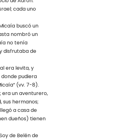
ocio de Aarón.
Israel; cada uno
 Micaía buscó un
 hasta nombró un
aía no tenía
y disfrutaba de
l era levita, y
ir donde pudiera
icaía” (vv. 7-8).
; era un aventurero,
d, sus hermanos;
 llegó a casa de
enen dueños) tienen
 Soy de Belén de