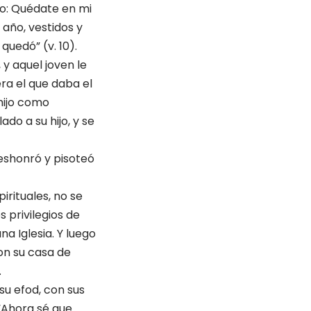
ijo: Quédate en mi
 año, vestidos y
quedó” (v. 10).
 y aquel joven le
era el que daba el
 hijo como
ado a su hijo, y se
eshonró y pisoteó
irituales, no se
s privilegios de
na Iglesia. Y luego
con su casa de
.
su efod, con sus
 “Ahora sé que