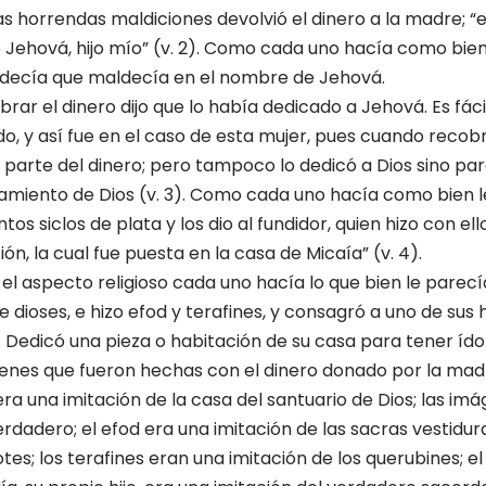
 horrendas maldiciones devolvió el dinero a la madre; 
e Jehová, hijo mío” (v. 2). Como cada uno hacía como bien
decía que maldecía en el nombre de Jehová.
rar el dinero dijo que lo había dedicado a Jehová. Es fáci
do, y así fue en el caso de esta mujer, pues cuando recobr
 parte del dinero; pero tampoco lo dedicó a Dios sino par
amiento de Dios (v. 3). Como cada uno hacía como bien l
os siclos de plata y los dio al fundidor, quien hizo con e
ión, la cual fue puesta en la casa de Micaía” (v. 4).
l aspecto religioso cada uno hacía lo que bien le parec
 dioses, e hizo efod y terafines, y consagró a uno de sus 
. Dedicó una pieza o habitación de su casa para tener ídolos
enes que fueron hechas con el dinero donado por la mad
era una imitación de la casa del santuario de Dios; las im
erdadero; el efod era una imitación de las sacras vestidur
es; los terafines eran una imitación de los querubines; e