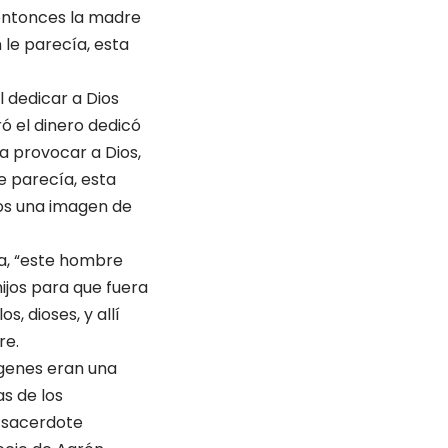
“entonces la madre
 le parecía, esta
l dedicar a Dios
ó el dinero dedicó
a provocar a Dios,
e parecía, esta
llos una imagen de
ía, “este hombre
hijos para que fuera
, dioses, y allí
re.
ágenes eran una
as de los
l sacerdote