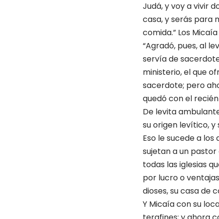
Judá, y voy a vivir 
casa, y serás para m
comida.” Los Micaía 
“Agradó, pues, al le
servía de sacerdote,
ministerio, el que o
sacerdote; pero ahor
quedó con el recién
De levita ambulante
su origen levítico, 
Eso le sucede a los 
sujetan a un pastor 
todas las iglesias q
por lucro o ventajas
dioses, su casa de c
Y Micaía con su loca
terafines; y ahora c