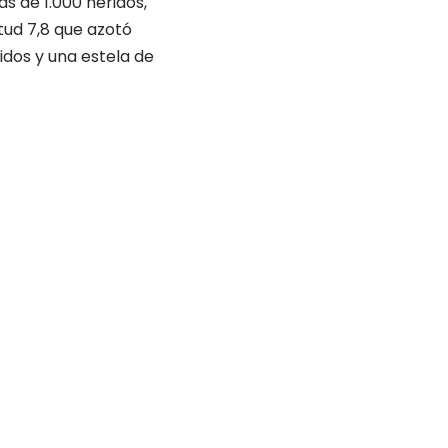
s de 1.000 heridos,
tud 7,8 que azotó
idos y una estela de