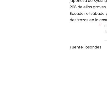
japonesa de Kyushu,
208 de ellos graves
Ecuador el sábado p
destrozos en la cost
E
#
—
Fuente: losandes