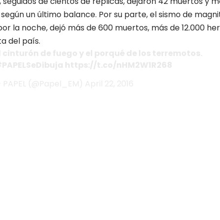
 seguidos de cientos de réplicas, dejaron 42 muertos y má
, según un último balance. Por su parte, el sismo de magni
or la noche, dejó más de 600 muertos, más de 12.000 her
a del país.
l cinturón de fuego y el porqué de los terremotos.
PAPELSeDibuja
https://t.co/nHM2W1R268
 PAPEL (@Papel_EM)
April 22, 2016