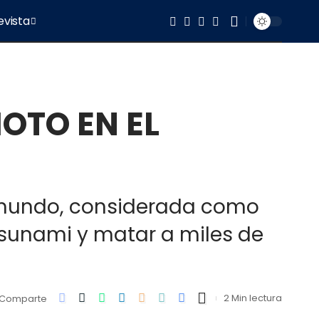
evista
OTO EN EL
l mundo, considerada como
tsunami y matar a miles de
2 Min lectura
Comparte