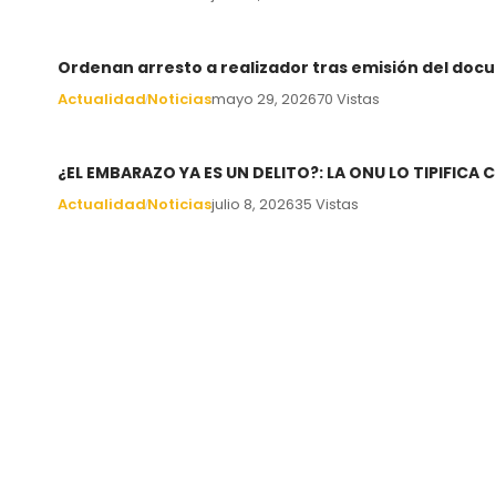
Ordenan arresto a realizador tras emisión del docu
Actualidad
Noticias
mayo 29, 2026
70 Vistas
¿EL EMBARAZO YA ES UN DELITO?: LA ONU LO TIPIFIC
Actualidad
Noticias
julio 8, 2026
35 Vistas