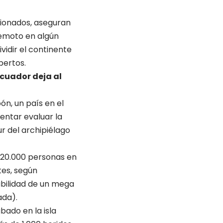
ionados, aseguran
remoto en algún
vidir el continente
pertos.
Ecuador deja al
n, un país en el
entar evaluar la
r del archipiélago
320.000 personas en
tes, según
abilidad de un mega
ada).
bado en la isla