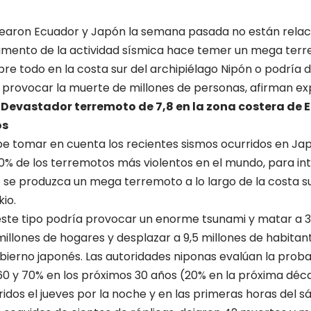
pearon Ecuador y Japón la semana pasada no están relac
aumento de la actividad sísmica hace temer un mega ter
re todo en la costa sur del archipiélago Nipón o podría di
provocar la muerte de millones de personas, afirman ex
:
Devastador terremoto de 7,8 en la zona costera de 
os
e tomar en cuenta los recientes sismos ocurridos en Japó
0% de los terremotos más violentos en el mundo, para int
 se produzca un mega terremoto a lo largo de la costa su
io.
este tipo podría provocar un enorme tsunami y matar a 
 millones de hogares y desplazar a 9,5 millones de habitan
bierno japonés. Las autoridades niponas evalúan la prob
0 y 70% en los próximos 30 años (20% en la próxima déc
idos el jueves por la noche y en las primeras horas del sá