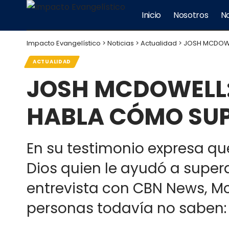
Inicio
Nosotros
No
Impacto Evangelístico
>
Noticias
>
Actualidad
>
JOSH MCDOWE
ACTUALIDAD
JOSH MCDOWELL:
HABLA CÓMO SUP
En su testimonio expresa qu
Dios quien le ayudó a supera
entrevista con CBN News, M
personas todavía no saben: