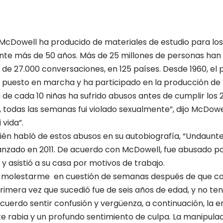
 McDowell ha producido de materiales de estudio para los 
ante más de 50 años. Más de 25 millones de personas ha
de 27.000 conversaciones, en 125 países. Desde 1960, el p
 puesto en marcha y ha participado en la producción de 
 de cada 10 niñas ha sufrido abusos antes de cumplir los 
 todas las semanas fui violado sexualmente”, dijo McDowel
 vida”.
ién habló de estos abusos en su autobiografía, “Undaunt
lanzado en 2011. De acuerdo con McDowell, fue abusado 
 y asistió a su casa por motivos de trabajo.
molestarme en cuestión de semanas después de que co
primera vez que sucedió fue de seis años de edad, y no tení
uerdo sentir confusión y vergüenza, a continuación, la e
te rabia y un profundo sentimiento de culpa. La manipul