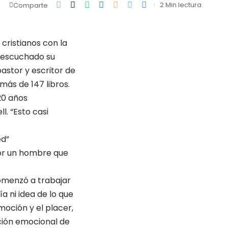
2 Min lectura
Comparte
cristianos con la
n escuchado su
astor y escritor de
más de 147 libros.
20 años
l. “Esto casi
ed”
por un hombre que
menzó a trabajar
a ni idea de lo que
moción y el placer,
ación emocional de