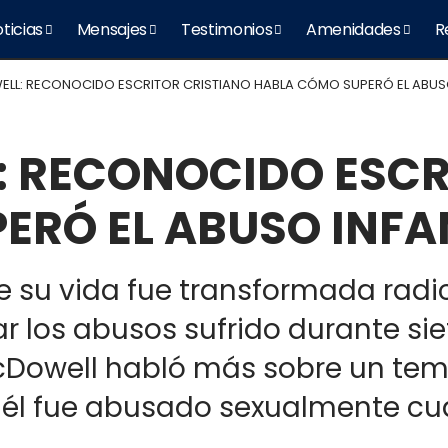
ticias
Mensajes
Testimonios
Amenidades
R
LL: RECONOCIDO ESCRITOR CRISTIANO HABLA CÓMO SUPERÓ EL ABUSO
 RECONOCIDO ESCR
ERÓ EL ABUSO INFA
e su vida fue transformada radi
r los abusos sufrido durante sie
cDowell habló más sobre un tem
 él fue abusado sexualmente cu