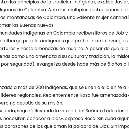
ntra los principios de la tradición indígena», explica Javie
ígenas de Colombia. Ante las múltiples restricciones par
nas montañosas de Colombia, una valiente mujer camina 1
lamar las Buenas Nuevas.
unidades indígenas en Colombia reciben libros de Job y 
a alberga pueblos indígenas que prohibieron la evangeliz
torturas y hasta amenazas de muerte. A pesar de que el cr
ígenas como una amenaza a su cultura y tradición, la mis
or seguridad), evangeliza desde hace más de 6 años a 
zado a más de 200 indígenas, que se unen a ella en fe a la
s líderes regionales. Recientemente Rosa fue amenazada 
pero no desistió de su misión.
suceda, seguiré llevando la verdad del Señor a todas las
s necesitan conocer a Dios», expresó Rosa. Sin duda algun
os corazones de los que aman la palabra de Dios. Sin impo