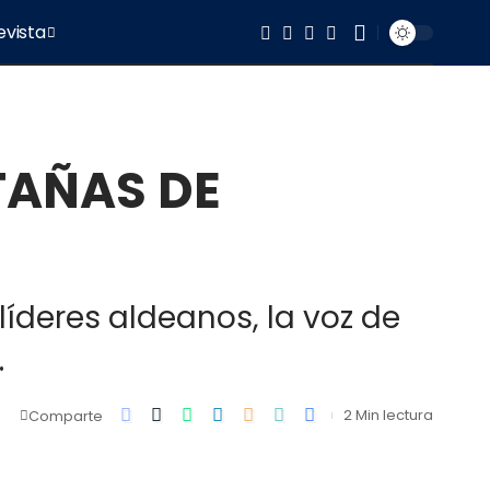
evista
TAÑAS DE
líderes aldeanos, la voz de
.
2 Min lectura
Comparte