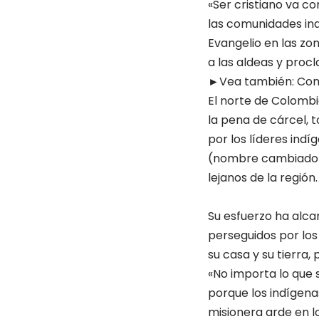
«Ser cristiano va co
las comunidades ind
Evangelio en las zo
a las aldeas y proc
►Vea también:
Com
El norte de Colombi
la pena de cárcel, 
por los líderes ind
(nombre cambiado p
lejanos de la región.
Su esfuerzo ha alcan
perseguidos por lo
su casa y su tierra, 
«No importa lo que 
porque los indígena
misionera arde en l