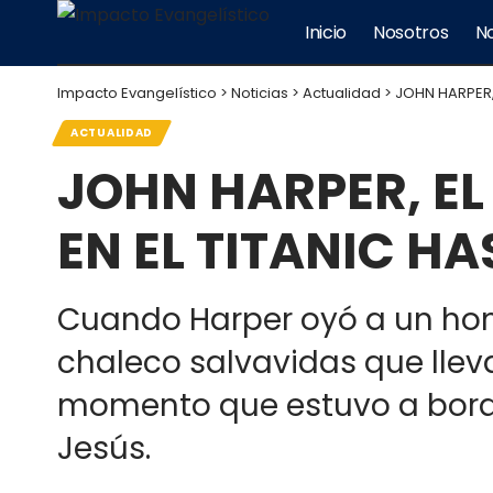
Inicio
Nosotros
No
Impacto Evangelístico
>
Noticias
>
Actualidad
>
JOHN HARPER,
ACTUALIDAD
JOHN HARPER, E
EN EL TITANIC H
Cuando Harper oyó a un homb
chaleco salvavidas que lleva
momento que estuvo a bordo 
Jesús.