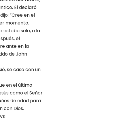
tico. Él declaró
ijo: “Cree en el
imer momento.
 estaba solo, a la
spués, el
re ante en la
tido de John
ió, se casó con un
ue en el último
esús como el Señor
 años de edad para
n con Dios.
ews