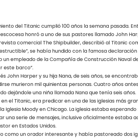
imiento del Titanic cumplió 100 años la semana pasada. E
a escocesa honró a uno de sus pastores llamado John Har
la revista comercial The Shipbuilder, describió al Titanic co
structible”, se había hundido con la famosa declaración 
o un empleado de la Compañía de Construcción Naval de la
r este barco”.
és John Harper y su hija Nana, de seis años, se encontra
irse murieron mil quinientas personas. Cuatro años antes
ido dejándole una niña llamada Nana que tenía seis años.
e en el Titanic, era predicar en una de las iglesias más gr
la Iglesia Moody en Chicago. La iglesia estaba esperando 
ar una serie de mensajes, inclusive oficialmente estaba 
astor en Estados Unidos.
o como un orador interesante y había pastoreado dos igl