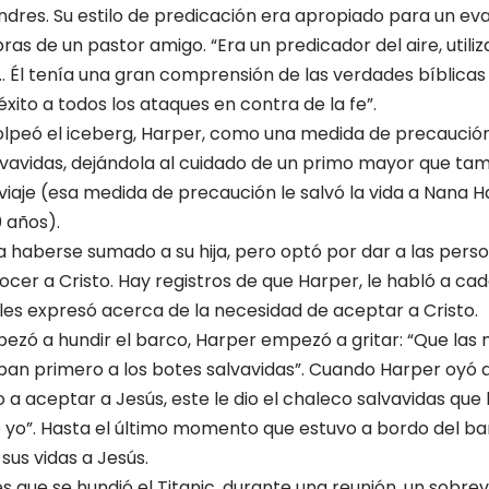
ndres. Su estilo de predicación era apropiado para un ev
ras de un pastor amigo. “Era un predicador del aire, utili
 Él tenía una gran comprensión de las verdades bíblicas
xito a todos los ataques en contra de la fe”.
olpeó el iceberg, Harper, como una medida de precaución,
lvavidas, dejándola al cuidado de un primo mayor que tam
aje (esa medida de precaución le salvó la vida a Nana H
0 años).
a haberse sumado a su hija, pero optó por dar a las pers
cer a Cristo. Hay registros de que Harper, le habló a ca
les expresó acerca de la necesidad de aceptar a Cristo.
zó a hundir el barco, Harper empezó a gritar: “Que las mu
uban primero a los botes salvavidas”. Cuando Harper oyó
a aceptar a Jesús, este le dio el chaleco salvavidas que ll
 yo”. Hasta el último momento que estuvo a bordo del bar
sus vidas a Jesús.
que se hundió el Titanic, durante una reunión, un sobrevi