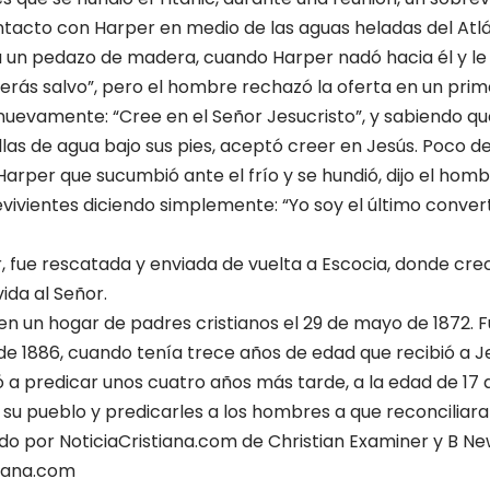
tacto con Harper en medio de las aguas heladas del Atlán
a un pedazo de madera, cuando Harper nadó hacia él y le d
serás salvo”, pero el hombre rechazó la oferta en un pr
 nuevamente: “Cree en el Señor Jesucristo”, y sabiendo que
llas de agua bajo sus pies, aceptó creer en Jesús. Poco de
Harper que sucumbió ante el frío y se hundió, dijo el homb
evivientes diciendo simplemente: “Yo soy el último conver
r, fue rescatada y enviada de vuelta a Escocia, donde crec
vida al Señor.
en un hogar de padres cristianos el 29 de mayo de 1872. F
e 1886, cuando tenía trece años de edad que recibió a J
 a predicar unos cuatro años más tarde, a la edad de 17
e su pueblo y predicarles a los hombres a que reconciliara
o por NoticiaCristiana.com de Christian Examiner y B N
tiana.com