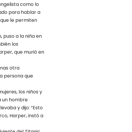
angelista como lo
zado para hablar a
 que le permiten
 puso a la niña en
bién los
arper, que murió en
onas otra
da persona que
jeres, los niños y
 a un hombre
evaba y dijo: “Esto
co, Harper, instó a
viente del Titanic,