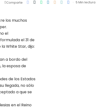
5 Min lectura
Comparte
ntre los muchos
per.
mo el
formulada el 31 de
 White Star, dijo:
ban a bordo del
, la esposa de
andes de los Estados
su llegada, no sólo
aceptado a que se
esias en el Reino