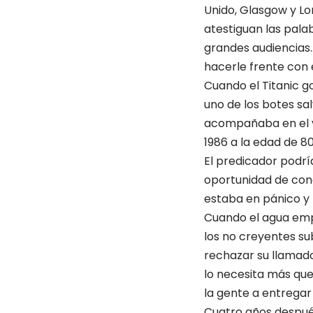
Unido, Glasgow y Lo
atestiguan las palab
grandes audiencias…
hacerle frente con é
Cuando el Titanic g
uno de los botes sa
acompañaba en el vi
1986 a la edad de 8
El predicador podrí
oportunidad de cono
estaba en pánico y 
Cuando el agua empe
los no creyentes s
rechazar su llamado 
lo necesita más que
la gente a entregar 
Cuatro años después 