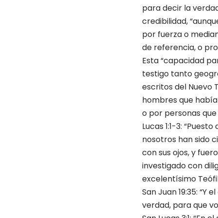
para decir la verdad”
credibilidad, “aunq
por fuerza o median
de referencia, o pr
Esta “capacidad par
testigo tanto geogr
escritos del Nuevo 
hombres que habían 
o por personas que 
Lucas 1:1-3: “Puest
nosotros han sido ci
con sus ojos, y fue
investiga­do con dil
excelentísimo Teófil
San Juan 19:35: “Y el
verdad, para que vo