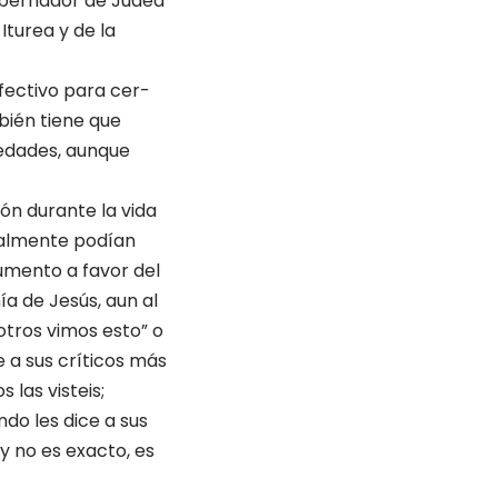
gobernador de Judea
Iturea y de la
fectivo para cer­
mbién tiene que
sedades, aunque
ón durante la vida
realmente podían
gumento a favor del
a de Jesús, aun al
otros vimos esto” o
e a sus críticos más
 las visteis;
do les dice a sus
 y no es exacto, es