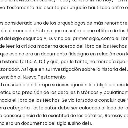
e­vo Testamento fue escrito por un judío bautizado entre e
es considerado uno de los arqueólogos de más renombre e
ela alemana de Historia que enseñaba que el libro de los
 del siglo segundo A. D. y no del pri­mer siglo, como el li
 leer la crítica moderna acerca del li­bro de los Hechos 
que eso no era un documento fidedigno en relación con 
his­toria (el 50 A. D.) y que, por lo tanto, no merecía que 
toriador. Así que en su investigación sobre la historia de
tención al Nuevo Testamento.
transcurso del tiempo su investigación lo obligó a consid
eticulosa precisión de los de­talles históricos y paulati
hacia el libro de los Hechos. Se vio forzado a concluir que
era categoría… este autor debe ser colocado al lado de 
 consecuencia de la exactitud de los detalles, Ram­say ac
o era un documento del siglo II, sino del I.