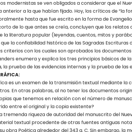
cos modernistas se ven obligados a considerar que el N
 anterior a la que habían fijado. Hoy, los críticos de “la f
 oralmente hasta que fue es­crito en la forma de Evangelio
rto de lo que antes se creía, concluyen que los relatos 
 la literatura popular (leyendas, cuen­tos, mitos y parábo
 que la confiabilidad his­tórica de las Sagradas Escrituras
s criterios con los cuales son aprobados los documentos h
Sanders enumera y explica los tres principios básicos de la h
, la prueba de las evidencias internas y la prueba de las 
GRÁFICA:
fica es un examen de la trans­misión textual mediante la
tros. En otras palabras, al no tener los documentos origi
copias que tenemos en relación con el número de manuscri
do entre el original y la copia existente?
a tremenda riqueza de au­toridad del manuscrito del Nue
rial textual procedente de otras fuentes antiguas nota
 su obra Poética alrede­dor del 343 a. C. Sin embargo, la 