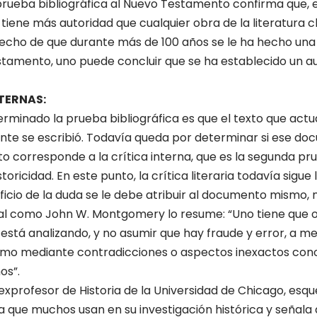
 prueba bibliográfica al Nuevo Testamento confirma que, 
, tiene más autoridad que cual­quier obra de la literatura 
hecho de que durante más de 100 años se le ha hecho una 
stamento, uno puede concluir que se ha establecido un au
NTERNAS:
erminado la prueba biblio­gráfica es que el texto que a
ente se escribió. Todavía que­da por determinar si ese do
to corresponde a la crítica interna, que es la segunda pr
toricidad. En este punto, la crítica literaria todavía si­gu
eficio de la duda se le debe atribuir al documento mismo, n
al como John W. Montgomery lo resume: “Uno tiene que o
stá analizando, y no asumir que hay fraude y error, a me
mismo mediante contradicciones o aspectos inexactos con
os”.
, exprofesor de Historia de la Universidad de Chicago, es
ía que muchos usan en su investigación histórica y señala 