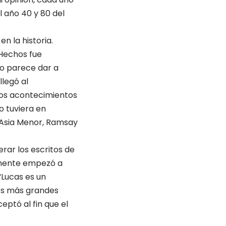
l año 40 y 80 del
n la historia.
 Hechos fue
bro parece dar a
llegó al
los acontecimientos
lo tuviera en
l Asia Menor, Ramsay
erar los escritos de
namente empezó a
 “Lucas es un
los más grandes
eptó al fin que el