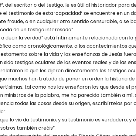
, del escritor o del testigo, le es útil al historiador para 
ue el testimonio de esta ‘ca­pacidad’ se encuentre en un
te fraude, o en cualquier otro sentido censurable, o se b
oceda de un testigo interesado”.
a decir la verdad” está íntimamente relacionada con la 
áfica como cronológicamente, a los acontecimientos que
Testamento sobre la vida y las enseñan­zas de Jesús fue
sido testigos oculares de los eventos rea­les y de las en
relataron lo que les dijeron directamente los testigos ocu
o que muchos han tratado de poner en orden la historia de 
ertísimas, tal como nos las enseñaron los que desde el pri
ron ministros de la palabra, me ha parecido también a mí
igencia todas las cosas desde su origen, escribírtelas por 
o”.
 que lo vio da testimo­nio, y su testimonio es verdadero; y 
sotros también creáis”.