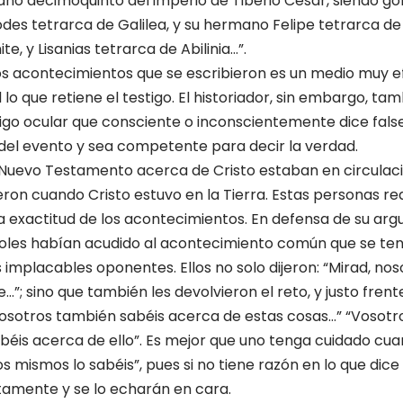
el año decimoquinto del imperio de Tiberio César, siendo 
odes tetrarca de Gali­lea, y su hermano Felipe tetrarca de 
e, y Lisanias tetrarca de Abilinia…”.
os acontecimientos que se escribieron es un medio muy e
d lo que retiene el testigo. El historiador, sin embargo, ta
tigo ocular que consciente o incons­cientemente dice fal
del evento y sea competente para decir la verdad.
 Nuevo Testamento acerca de Cristo estaban en circulaci
ieron cuando Cristo estuvo en la Tierra. Estas personas 
a exactitud de los aconteci­mientos. En defensa de su ar
toles habían acudido al acon­tecimiento común que se tení
 implacables oponentes. Ellos no solo dijeron: “Mirad, nos
”; sino que también les devolvieron el reto, y justo frent
vosotros también sabéis acerca de estas cosas…” “Vosotros
éis acerca de ello”. Es mejor que uno tenga cuidado cuan
os mismos lo sabéis”, pues si no tiene razón en lo que dice
tamente y se lo echarán en cara.