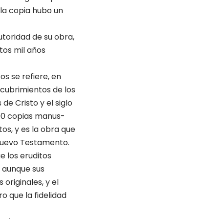
y la copia hubo un
utoridad de su obra,
tos mil años
s se refiere, en
scubrimientos de los
 Cristo y el si­glo
000 copias manus­
os, y es la obra que
 Nuevo Testamento.
e los eruditos
, aunque sus
originales, y el
 que la fidelidad