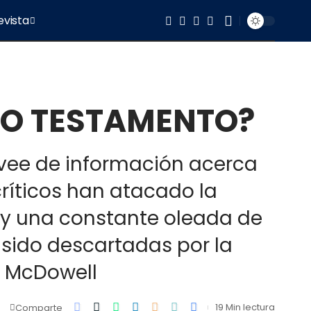
evista
EVO TESTAMENTO?
ovee de información acerca
críticos han atacado la
ay una constante oleada de
sido descartadas por la
h McDowell
19 Min lectura
Comparte