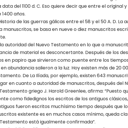
data del 1100 d. C. Eso quiere decir que entre el original 
 1400 años.
toria de las guerras gálicas entre el 58 y el 50 A. D. La a
e a manuscritos, se basa en nueve o diez manuscritos escri
te.
a autoridad del Nuevo Testamento en lo que a manuscrito
ancia de material es des­concertante. Después de los de
s en papiro que sirvieron como puente entre los tiempos de
s en abundancia salieron a la luz. Hoy existen más de 20 
stamento. De La Ilíada, por ejemplo, existen 643 manuscrit
ugar en cuanto a autoridad de manuscritos, después del
Testamento griego J. Ha­rold Greenlee, afirma: “Puesto qu
e como fidedignos los escri­tos de los antiguos clásicos
tiguos fueron escritos muchísimo tiempo después que los 
critos existente es en muchos casos mínimo, queda claro
o Testamento está igualmente confirmada”.