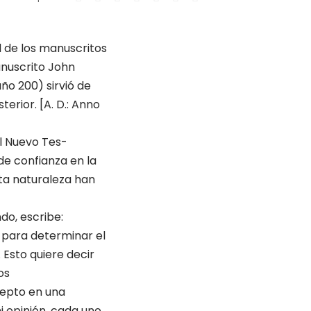
d de los manuscritos
nus­crito John
 año 200) sirvió de
erior. [A. D.: Anno
el Nuevo Tes­
de confianza en la
ta naturaleza han
do, escribe:
 para determinar el
 Esto quiere decir
os
cepto en una
i opinión, cada uno