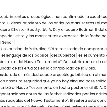
 descubrimientos arqueo­lógicos han confirmado la exactitu
o. El descubri­miento de los antiguos manuscritos (el ma
 papiro Chester Beatty, 155 A. D.; y el papiro Bodmer II, del
po de Cristo y los manuscritos existentes de la fecha post
l Señor]
a Universidad de Yale, dice: “Otro resultado de comparar 
el lenguaje de los papiros [descubiertos] es el aumento 
del texto del Nuevo Testa­mento”. Descubrimientos de es
idad de los eruditos en la confiabilidad de la Biblia.
onsiderado el más desta­cado arqueólogo bíblico en el mun
on absoluta seguridad que ya no hay ninguna base sólida
cribió el Nuevo Testamento en fecha posterior al 80 A. D.
generaciones antes de las fe­chas indicadas por los crític
 radicales del Nuevo Testamento”. Él reitera este con
 a la revista Christianity Today (Cristianismo Hoy): “En m