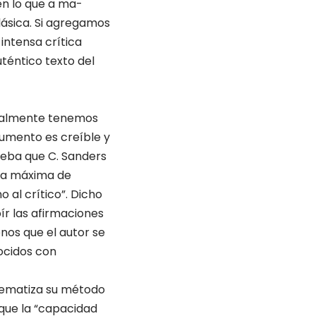
en lo que a ma­
clásica. Si agregamos
intensa crítica
téntico texto del
ctualmente tenemos
cumento es creíble y
ueba que C. Sanders
e la máxima de
o al crítico”. Dicho
ír las afirmaciones
nos que el autor se
ocidos con
quematiza su método
que la “ca­pacidad