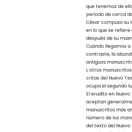
que tenemos de ella 
periodo de cerca de
César compuso su His
en lo que se refier
después de su muer
Cuando llegamos a l
contraste, la abund
antiguos manuscrito
I, otros manuscrito
critas del Nuevo Te
ocupa el segundo l
El erudito en Nuevo 
aceptan generalment
manus­critos más an
número de los manus
del texto del Nuev