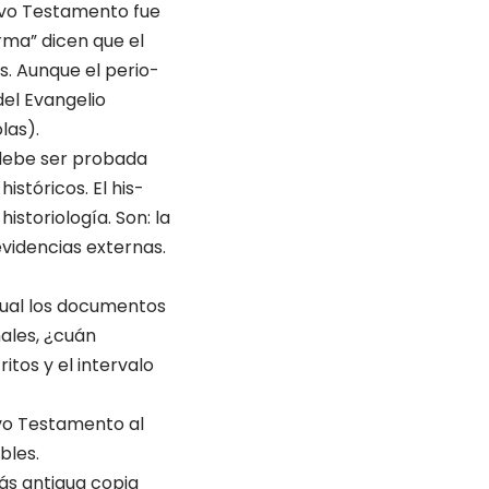
uevo Testamento fue
orma” dicen que el
s. Aunque el perio­
del Evangelio
las).
 debe ser proba­da
istóricos. El his­
istoriología. Son: la
evidencias externas.
 cual los documentos
nales, ¿cuán
tos y el intervalo
vo Testamento al
bles.
más antigua copia