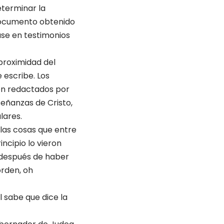
determinar la
 documento obtenido
ase en testimonios
proximidad del
 escribe. Los
ron redactados por
señanzas de Cristo,
lares.
las cosas que en­tre
ncipio lo vieron
, después de haber
orden, oh
él sabe que dice la