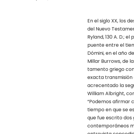
En el siglo XX, los
del Nuevo Testament
Ryland, 130 A. D.; el
puente entre el tiem
Dómini, en el año de
Millar Burrows, de l
tamento griego con 
exacta transmisión 
acrecentado la segur
William Albright, c
“Podemos afirmar c
tiempo en que se es
que fue escrito dos 
contemporáneos más
entrevista concedida