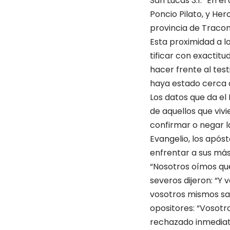
San Lucas 3:1: “En 
Poncio Pilato, y Her
provincia de Traconit
Esta proximidad a l
tificar con exactitu
hacer frente al tes
haya estado cerca 
Los datos que da el
de aquellos que viv
confirmar o negar l
Evangelio, los após
enfrentar a sus más
“Nosotros oímos que…
severos dijeron: “Y 
vosotros mismos sab
opo­sitores: “Vosotr
re­chazado inmedia