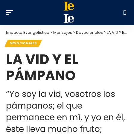
Impacto Evangelístico
>
Mensajes
>
Devocionales
>
LA VID Y EL PÁMPANO
DEVOCIONALES
LA VID Y EL
PÁMPANO
“Yo soy la vid, vosotros los
pámpanos; el que
permanece en mí, y yo en él,
éste lleva mucho fruto;