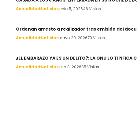
CASADA A LOS 8 AÑOS, ENTERRADA EN SU NOCHE DE 
Actualidad
Noticias
junio 5, 2026
46 Vistas
Ordenan arresto a realizador tras emisión del docu
Actualidad
Noticias
mayo 29, 2026
70 Vistas
¿EL EMBARAZO YA ES UN DELITO?: LA ONU LO TIPIFIC
Actualidad
Noticias
julio 8, 2026
35 Vistas