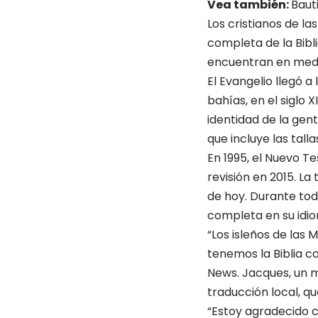
Vea también:
Baut
Los cristianos de l
completa de la Bibli
encuentran en medio
El Evangelio llegó 
bahías, en el siglo 
identidad de la gent
que incluye las tall
En 1995, el Nuevo T
revisión en 2015. L
de hoy. Durante tod
completa en su idi
“Los isleños de las
tenemos la Biblia c
News. Jacques, un ma
traducción local, qu
“Estoy agradecido c