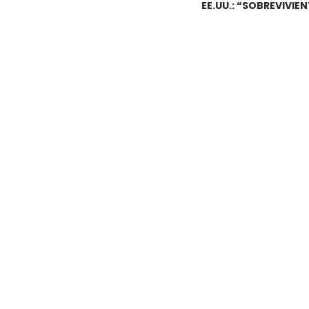
EE.UU.: “SOBREVIVI