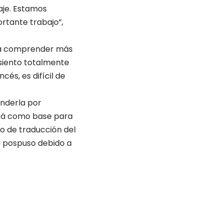
aje. Estamos
ortante trabajo”,
os a comprender más
siento totalmente
és, es difícil de
enderla por
virá como base para
jo de traducción del
se pospuso debido a