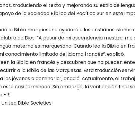
 años, traduciendo el texto y mejorando su estilo de lengu
apoyo de la Sociedad Bíblica del Pacífico Sur en este imp
toda la Biblia marquesana ayudará a los cristianos isleñ
alabra de Dios. “A pesar de mi ascendencia mestiza, me 
gua materna es marquesana. Cuando leo la Biblia en franc
i conocimiento limitado del idioma francés”, explicó.
leen la Biblia en francés y descubren que no pueden ent
currir a la Biblia de las Marquesas. Esta traducción ser
a los jóvenes a dominarlo”, añadió. Actualmente, el traba
está casi terminado. Sin embargo, la verificación final 
d-19.
United Bible Societies