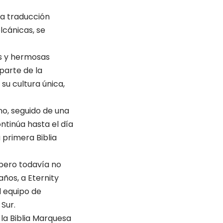
la traducción
olcánicas, se
os y hermosas
 parte de la
 su cultura única,
no, seguido de una
ntinúa hasta el día
primera Biblia
 pero todavía no
años, a Eternity
l equipo de
 Sur.
la Biblia Marquesa