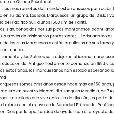
ismo en Guinea Ecuatorial
as islas más remotas del mundo están ansiosos por recibir 
a en su idioma. Las Islas Marquesas, un grupo de 12 islas v
 del Pacífico Sur, a unos 1500 km de Tahití.
a las islas, conocidas por sus picos montañosos, acantilad
XIX a través de misioneros protestantes. El cristianismo es
e de las Islas Marquesas y están orgullosos de su idioma y
as en madera.
estamento y los Salmos se tradujeron al idioma marquesa
a traducción del Antiguo Testamento comenzó en 1996 y co
os estos años, los marquesanos han estado esperando la 
oma.
 Marquesas somos cristianos desde hace más de 150 años,
ompleta en nuestro idioma”, dijo Jacques Mendiola, de 74 
estro jubilado que vive en la isla de Hiva Oa, es parte de
e trabaja con el apoyo de la Sociedad Bíblica del Pacífico
on Dios por la oportunidad de ayudar con el proyecto de 