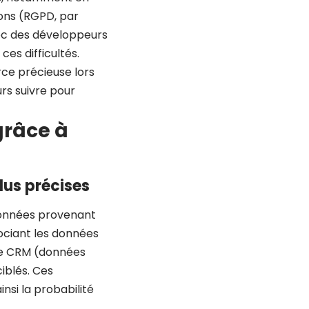
ions (RGPD, par
vec des développeurs
es difficultés.
rce précieuse lors
urs suivre pour
grâce à
lus précises
 données provenant
ociant les données
tre CRM (données
iblés. Ces
si la probabilité