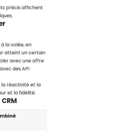
s précis affichent
iques.
er
à la volée, en
r atteint un certain
bler avec une offre
 avec des API
a réactivité et la
 et la fidélité.
t CRM
ombiné