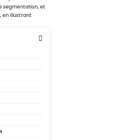
e segmentation, et
 en illustrant
t