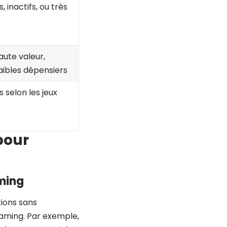
, inactifs, ou très
ute valeur,
aibles dépensiers
s selon les jeux
pour
ming
ions sans
gaming. Par exemple,