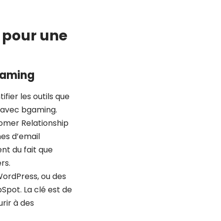
s pour une
bgaming
fier les outils que
té avec bgaming.
tomer Relationship
es d’email
nt du fait que
rs.
ordPress, ou des
Spot. La clé est de
urir à des