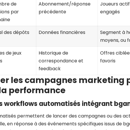
bre de
Abonnement/réponse
Joueurs actifs
sions par
précédente
engagés
aine
al des dépôts
Données financières
Segment à ha
moyens, ou f
es de jeux
Historique de
Offres ciblée
s
correspondance et
favoris
feedback
er les campagnes marketing 
 la performance
es workflows automatisés intégrant bga
matisés permettent de lancer des campagnes ou des act
le, en réponse à des événements spécifiques issus de b