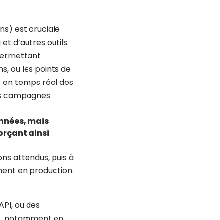
s) est cruciale
 d’autres outils.
permettant
s, ou les points de
r en temps réel des
es campagnes
onnées, mais
orçant ainsi
ons attendus, puis à
ment en production.
API, ou des
ues, notamment en