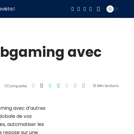
evista
t bgaming avec
10 Min lectura
Comparte
aming avec d’autres
globale de vos
s, automatiser les
e repose sur une