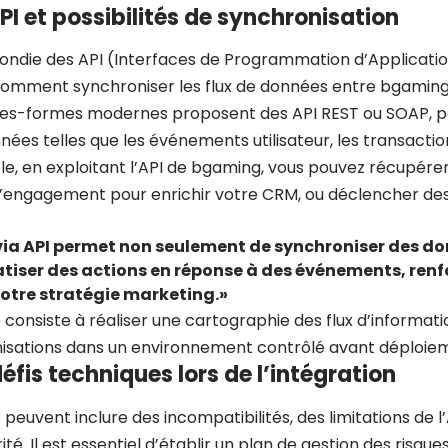
PI et possibilités de synchronisation
ndie des API (Interfaces de Programmation d’Application
mment synchroniser les flux de données entre bgaming et
ates-formes modernes proposent des API REST ou SOAP, 
es telles que les événements utilisateur, les transaction
e, en exploitant l’API de bgaming, vous pouvez récupére
d’engagement pour enrichir votre CRM, ou déclencher d
 via API permet non seulement de synchroniser des d
tiser des actions en réponse à des événements, renf
 votre stratégie marketing.»
consiste à réaliser une cartographie des flux d’informati
nisations dans un environnement contrôlé avant déploie
défis techniques lors de l’intégration
 peuvent inclure des incompatibilités, des limitations de l’
é. Il est essentiel d’établir un plan de gestion des risq