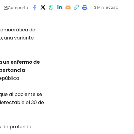
3 Min lectura
Comparte
Democrática del
o
, una variante
a un enfermo de
mportancia
epública
 que al paciente se
detectable el 30 de
as de profunda