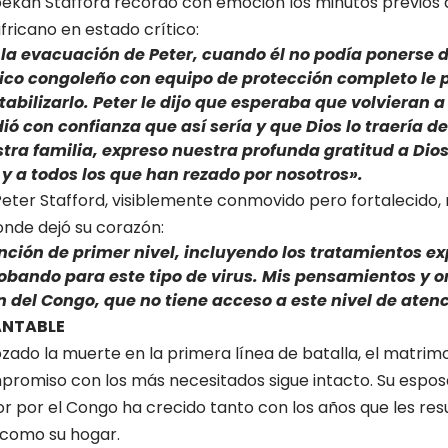
ebekah Stafford recordó con emoción los minutos previos
ricano en estado crítico:
a evacuación de Peter, cuando él no podía ponerse de
co congoleño con equipo de protección completo le 
bilizarlo. Peter le dijo que esperaba que volvieran a 
ó con confianza que así sería y que Dios lo traería de
ra familia, expreso nuestra profunda gratitud a Dios
 y a todos los que han rezado por nosotros».
 Peter Stafford, visiblemente conmovido pero fortalecido, 
donde dejó su corazón:
nción de primer nivel, incluyendo los tratamientos e
obando para este tipo de virus. Mis pensamientos y o
n del Congo, que no tiene acceso a este nivel de aten
ANTABLE
zado la muerte en la primera línea de batalla, el matrim
promiso con los más necesitados sigue intacto. Su espos
 por el Congo ha crecido tanto con los años que les res
 como su hogar.