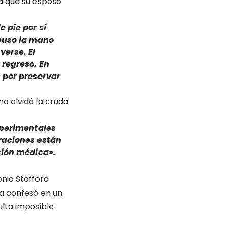
 a que su esposo
 pie por sí
puso la mano
verse. El
 regreso. En
 por preservar
no olvidó la cruda
xperimentales
raciones están
ción médica».
onio Stafford
a confesó en un
ulta imposible