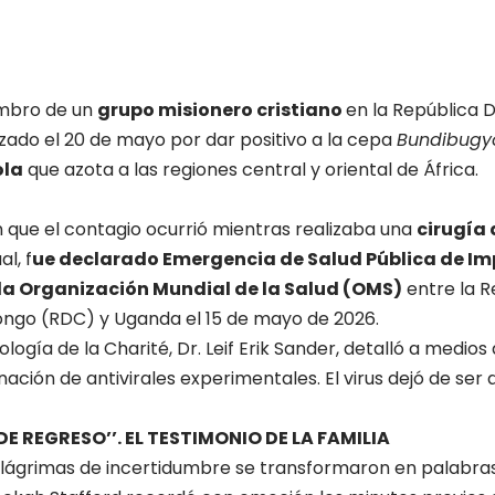
embro de un
grupo misionero cristiano
en la República 
izado el 20 de mayo por dar positivo a la cepa
Bundibugy
ola
que azota a las regiones central y oriental de África.
n que el contagio ocurrió mientras realizaba una
cirugía 
al, f
ue declarado Emergencia de Salud Pública de I
 la Organización Mundial de la Salud (OMS)
entre la R
ngo (RDC) y Uganda el 15 de mayo de 2026.
tología de la Charité, Dr. Leif Erik Sander, detalló a medios
ación de antivirales experimentales. El virus dejó de ser 
DE REGRESO’’. EL TESTIMONIO DE LA FAMILIA
 las lágrimas de incertidumbre se transformaron en palabr