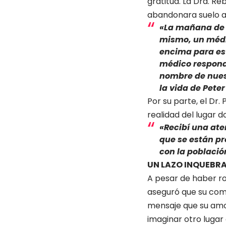
gratitud. La Dra. R
abandonara suelo af
«La mañana de l
mismo, un médi
encima para esta
médico respondi
nombre de nuest
la vida de Peter
Por su parte, el Dr.
realidad del lugar 
«Recibí una ate
que se están pr
con la població
UN LAZO INQUEBR
A pesar de haber ro
aseguró que su com
mensaje que su amor
imaginar otro lugar