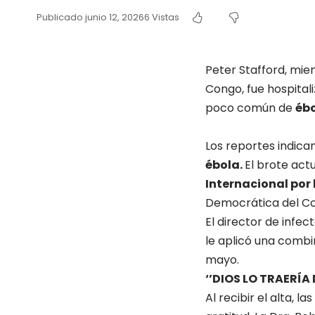
Publicado junio 12, 2026
6 Vistas
Peter Stafford, mi
Congo, fue hospital
poco común de
éb
Los reportes indica
ébola.
El brote actu
Internacional por
Democrática del Co
El director de infec
le aplicó una combin
mayo.
‘’DIOS LO TRAERÍA 
Al recibir el alta,