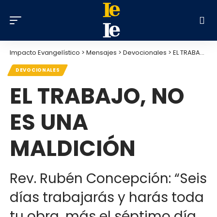
Impacto Evangelístico
>
Mensajes
>
Devocionales
>
EL TRABAJO, NO ES UNA MALDICIÓN
DEVOCIONALES
EL TRABAJO, NO
ES UNA
MALDICIÓN
Rev. Rubén Concepción: “Seis
días trabajarás y harás toda
tu obra, más el séptimo día